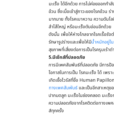
มะเร็ง ได้อีกด้วย การไม่ค่อยออกกำลั
อ้วน ซึ่งเมื่อเข้าสู่ภาวะของโรคอ้วน 
มากมาย ทั้งโรคเบาหวาน ความดันโลห
ลำไส้ใหญ่ หรือมะเร็งตับอ่อนอีกด้วย
ดังนั้น เพื่อให้ห่างไกลจากโรคเรื้อรั
รักษารูปร่างและเพื่อให้มี
น้ำหนักอยู่ใ
สุขภาพที่เสี่ยงต่อการเป็นโรครุมเร้าต่
5.มีเซ็กส์ที่ปลอดภัย
การมีเพศสัมพันธ์ที่ปลอดภัย มีการป้
โอกาสในการเป็น โรคมะเร็ง ได้ เพรา
เกิดเชื้อไวรัสที่ชื่อ Human Papillom
ทางเพศสัมพันธ์
และเป็นอีกสาเหตุของ
ปากมดลูก มะเร็งในช่องคลอด มะเร็งทว
ความปลอดภัยจากโรคติดต่อทางเพศสัม
ส์ทุกครั้ง