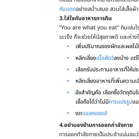
กันแดด
อย่างสม่ำเสมอ สวมใส่เสื้อผ้
3.ใส่ใจกับอาหารการกิน
“You are what you eat” กินเช่นไรก็เ
มะเร็ง ก็จะช่วยให้มีสุขภาพดี และห่า
เพิ่มปริมาณของผักและผลไม้ใ
หลีกเลี่ยง
เนื้อสัตว์
ลงบ้าง แต่
เลือกรับประทานอาหารที่ให้ป
หลีกเลี่ยงอาหารที่เพิ่มความเ
ข้อสำคัญคือ เลือกซื้อวัตถุดิ
เชื่อถือได้ว่าไม่มี
การแปรรูป
แบ
งด
แอลกอฮอล์
4.อย่ามองข้ามการออกกำลังกาย
การออกกำลังกายเป็นประจำแน่นอนว่า