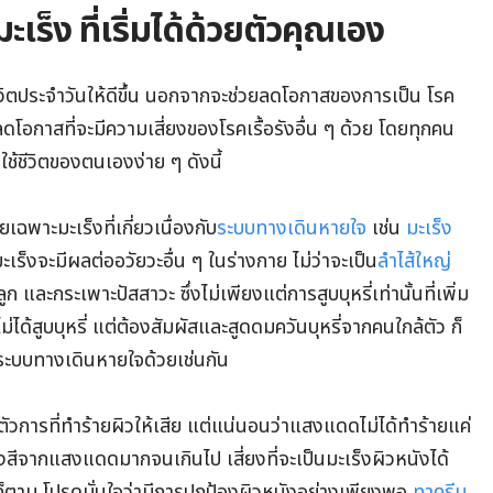
ร็ง ที่เริ่มได้ด้วยตัวคุณเอง
ีวิตประจำวันให้ดีขึ้น นอกจากจะช่วยลดโอกาสของการเป็น โรค
ลดโอกาสที่จะมีความเสี่ยงของโรคเรื้อรังอื่น ๆ ด้วย โดยทุกคน
ช้ชีวิตของตนเองง่าย ๆ ดังนี้
ยเฉพาะมะเร็งที่เกี่ยวเนื่องกับ
ระบบทางเดินหายใจ
เช่น
มะเร็ง
เร็งจะมีผลต่ออวัยวะอื่น ๆ ในร่างกาย ไม่ว่าจะเป็น
ลำไส้ใหญ่
ะกระเพาะปัสสาวะ ซึ่งไม่เพียงแต่การสูบบุหรี่เท่านั้นที่เพิ่ม
ม่ได้สูบบุหรี่ แต่ต้องสัมผัสและสูดดมควันบุหรี่จากคนใกล้ตัว ก็
ในระบบทางเดินหายใจด้วยเช่นกัน
ตัวการที่ทำร้ายผิวให้เสีย แต่แน่นอนว่าแสงแดดไม่ได้ทำร้ายแค่
ังสีจากแสงแดดมากจนเกินไป เสี่ยงที่จะเป็นมะเร็งผิวหนังได้
นก็ตาม โปรดมั่นใจว่ามีการปกป้องผิวหนังอย่างเพียงพอ
ทาครีม