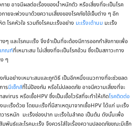
งกาย อาจมีผลต่อเรื่องของน้ำหนักตัว หรือเสี่ยงที่จะเป็นโรค
ร่างกายจะพ่วงมาด้วยความเสี่ยงของโรคภัยไข้เจ็บต่าง ๆ อีก
ิต โรคหัวใจ รวมถึงโรคมะเร็งอย่าง
มะเร็งเต้านม
มะเร็ง
งต่างๆ และโรคมะเร็ง จึงจำเป็นที่จะต้องมีการออกกำลังกายเพื่อ
นเกณฑ์
ที่เหมาะสม ไม่เสี่ยงที่จะเป็นโรคอ้วน ซึ่งเป็นสภาวะทาง
าง ๆ
องกันอย่างเหมาะสมและถูกวิธี เป็นอีกหนึ่งแนวทางที่จะช่วยลด
ะการ
มีเซ็กส์
ที่ไม่ป้องกัน หรือไม่ปลอดภัย อาจมีความเสี่ยงที่จะ
avirus หรือเชื้อHPV ซึ่งเป็นเชื้อไวรัสที่จะทำให้เกิด
โรคติดต่อ
มะเร็งด้วย โดยมะเร็งที่มีสาเหตุมาจากเชื้อHPV ได้แก่ มะเร็ง
ารหนัก มะเร็งช่องปาก มะเร็งในลำคอ เป็นต้น ดังนั้นเพื่อ
พันธ์และโรคมะเร็ง จึงควรใส่ใจเรื่องความปลอดภัยขณะมีเซ็ก