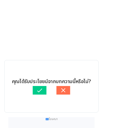
คุณได้รับประโยชน์จากบทความนี้หรือไม่?
โฆษณา