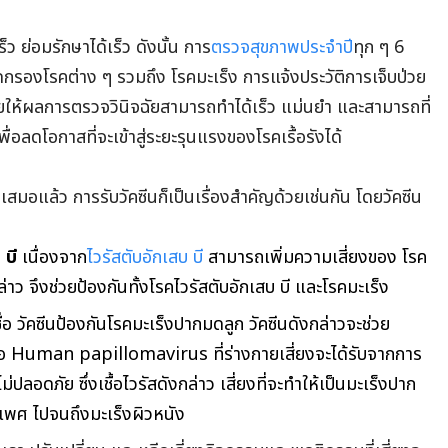
็ว ย่อมรักษาได้เร็ว ดังนั้น การ
ตรวจสุขภาพประจำปี
ทุก ๆ 6
ดกรองโรคต่าง ๆ รวมถึง โรคมะเร็ง การแจ้งประวัติการเจ็บป่วย
ห้ผลการตรวจวินิจฉัยสามารถทำได้เร็ว แม่นยำ และสามารถที่
่อลดโอกาสที่จะเข้าสู่ระยะรุนแรงของโรคเรื้อรังได้
อแล้ว การรับวัคซีนก็เป็นเรื่องสำคัญด้วยเช่นกัน โดยวัคซีน
 บี
เนื่องจาก
ไวรัสตับอักเสบ บี
สามารถเพิ่มความเสี่ยงของ โรค
กล่าว จึงช่วยป้องกันทั้งโรคไวรัสตับอักเสบ บี และโรคมะเร็ง
นชื่อ วัคซีนป้องกันโรคมะเร็งปากมดลูก วัคซีนดังกล่าวจะช่วย
ชื้อ Human papillomavirus ที่ร่างกายเสี่ยงจะได้รับจากการ
ม่ปลอดภัย ซึ่งเชื้อไวรัสดังกล่าว เสี่ยงที่จะทำให้เป็นมะเร็งปาก
วะเพศ ไปจนถึงมะเร็งผิวหนัง