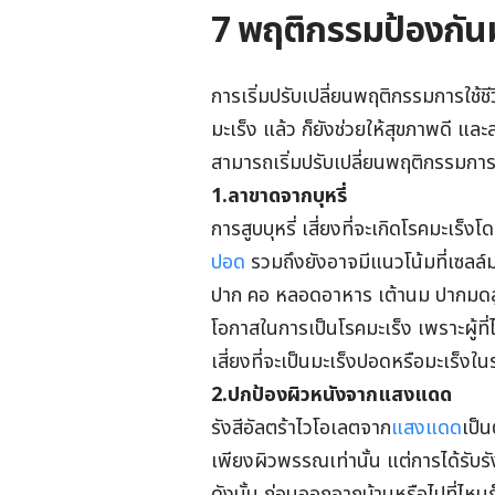
7 พฤติกรรมป้องกันมะเ
การเริ่มปรับเปลี่ยนพฤติกรรมการใช้ช
มะเร็ง แล้ว ก็ยังช่วยให้สุขภาพดี และ
สามารถเริ่มปรับเปลี่ยนพฤติกรรมการใ
1.ลาขาดจากบุหรี่
การสูบบุหรี่ เสี่ยงที่จะเกิดโรคมะเร็งโด
ปอด
รวมถึงยังอาจมีแนวโน้มที่เซลล์มะ
ปาก คอ หลอดอาหาร เต้านม ปากมดลูก แล
โอกาสในการเป็นโรคมะเร็ง เพราะผู้ที่ไ
เสี่ยงที่จะเป็นมะเร็งปอดหรือมะเร็ง
2.ปกป้องผิวหนังจากแสงแดด
รังสีอัลตร้าไวโอเลตจาก
แสงแดด
เป็น
เพียงผิวพรรณเท่านั้น แต่การได้รับร
ดังนั้น ก่อนออกจากบ้านหรือไปที่ไห