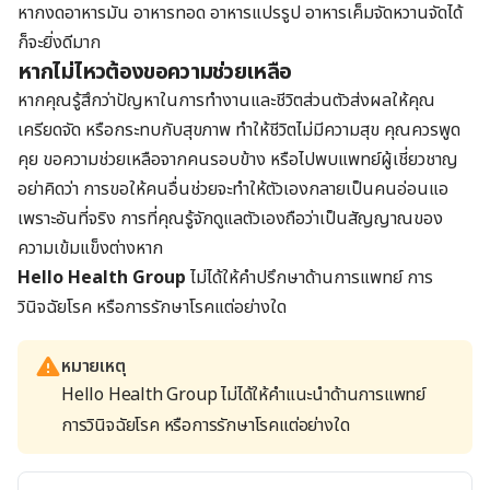
หากงดอาหารมัน อาหารทอด อาหารแปรรูป อาหารเค็มจัดหวานจัดได้
ก็จะยิ่งดีมาก
หากไม่ไหวต้องขอความช่วยเหลือ
หากคุณรู้สึกว่าปัญหาในการทำงานและชีวิตส่วนตัวส่งผลให้คุณ
เครียดจัด หรือกระทบกับสุขภาพ ทำให้ชีวิตไม่มีความสุข คุณควรพูด
คุย ขอความช่วยเหลือจากคนรอบข้าง หรือไปพบแพทย์ผู้เชี่ยวชาญ
อย่าคิดว่า การขอให้คนอื่นช่วยจะทำให้ตัวเองกลายเป็นคนอ่อนแอ
เพราะอันที่จริง การที่คุณรู้จักดูแลตัวเองถือว่าเป็นสัญญาณของ
ความเข้มแข็งต่างหาก
Hello Health Group
ไม่ได้ให้คำปรึกษาด้านการแพทย์ การ
วินิจฉัยโรค หรือการรักษาโรคแต่อย่างใด
หมายเหตุ
Hello Health Group ไม่ได้ให้คำแนะนำด้านการแพทย์
การวินิจฉัยโรค หรือการรักษาโรคแต่อย่างใด