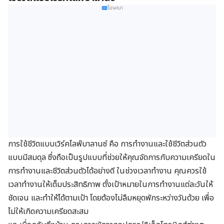
โฆษณา
การใช้ชีวิตแบบเวิร์คไลฟ์บาลานซ์ คือ การทำงานและใช้ชีวิตส่วนตัว
แบบมีสมดุล ซึ่งถือเป็นรูปแบบที่ช่วยให้คุณจัดการกับความเครียดใน
การทำงานและชีวิตส่วนตัวได้อย่างดี ในช่วงเวลาทำงาน คุณควรใช้
เวลาทำงานให้เต็มประสิทธิภาพ ตั้งเป้าหมายในการทำงานแต่ละวันให้
ชัดเจน และทำให้ได้ตามเป้า โดยต้องไม่ลืมหยุดพักระหว่างวันด้วย เพื่อ
ไม่ให้เกิดความเครียดสะสม