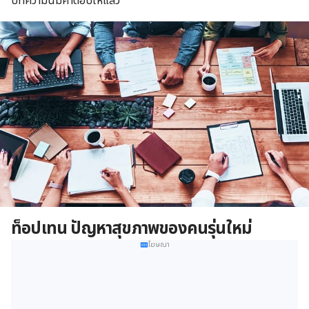
บทความนี้มีคำตอบให้แล้ว
ท็อปเทน ปัญหาสุขภาพของคนรุ่นใหม่
โฆษณา