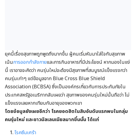
ยุคนี้เรื่องสุขภาพถูกพูดถึงมากขึ้น ผู้คนเริ่มหันมาใส่ใจกับสุขภาพ
เน้น
การออกกำลังกาย
และการกินอาหารที่มีประโยชน์ หากมองในแง่
นี้ เราอาจจะคิดว่า คนรุ่นใหม่จะต้องมีสุขภาพที่สมบูรณ์แข็งแรงกว่า
คนรุ่นเก่าๆ แต่ข้อมูลจาก Blue Cross Blue Shield
Association (BCBSA) ซึ่งเป็นองค์กรเกี่ยวกับการประกันภัยใน
ประเทศสหรัฐอเมริกากลับเผยว่า สุขภาพของคนรุ่นใหม่นั้นถือว่า ไม่
แข็งแรงเลยหากเทียบกับอายุของพวกเขา
โดยข้อมูลยังเผยอีกว่า โรคยอดฮิตในสิบอันดับแรกพบในกลุ่ม
คนรุ่นใหม่ และชาวมิลเลนเนียลมากขึ้นนั้น ได้แก่
โรคซึมเศร้า