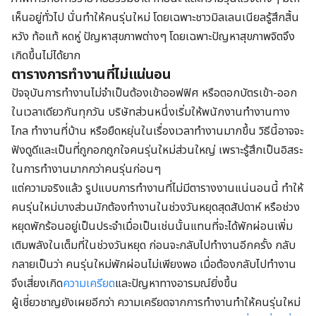
เห็นอยู่ทั่วไป นั่นทำให้คนรุ่นใหม่ โดยเฉพาะชาวมิลเลนเนียลรู้สึกสิ้น
หวัง ท้อแท้ หดหู่ ปัญหาสุขภาพต่างๆ โดยเฉพาะปัญหาสุขภาพจิตจึง
เกิดขึ้นไม่ได้ยาก
ตารางการทำงานที่ไม่แน่นอน
ปัจจุบันการทำงานไม่จำเป็นต้องเข้าออฟฟิศ หรือตอกบัตรเข้า-ออก
ในเวลาเดียวกันทุกวัน บริษัทส่วนหนึ่งเริ่มให้พนักงานทำงานทาง
ไกล ทำงานที่บ้าน หรือยืดหยุ่นในเรื่องเวลาทำงานมากขึ้น วิธีนี้อาจจะ
ฟังดูดีและเป็นที่ถูกอกถูกใจคนรุ่นใหม่ส่วนใหญ่ เพราะรู้สึกเป็นอิสระ
ในการทำงานมากกว่าคนรุ่นก่อนๆ
แต่ความจริงแล้ว รูปแบบการทำงานที่ไม่มีตารางงานแน่นอนนี้ ทำให้
คนรุ่นใหม่บางส่วนมักต้องทำงานในช่วงวันหยุดสุดสัปดาห์ หรือช่วง
หยุดพักร้อนอยู่เป็นประจำเมื่อเป็นเช่นนั้นแทนที่จะได้พักผ่อนเพิ่ม
เติมพลังในเต็มที่ในช่วงวันหยุด ก่อนจะกลับไปทำงานอีกครั้ง กลับ
กลายเป็นว่า คนรุ่นใหม่พักผ่อนไม่เพียงพอ เมื่อต้องกลับไปทำงาน
จึงเสี่ยงเกิด
ความเครียด
และปัญหาทางอารมณ์ยิ่งขึ้น
ผู้เชี่ยวชาญยังเผยอีกว่า ความเครียดจากการทำงานทำให้คนรุ่นใหม่