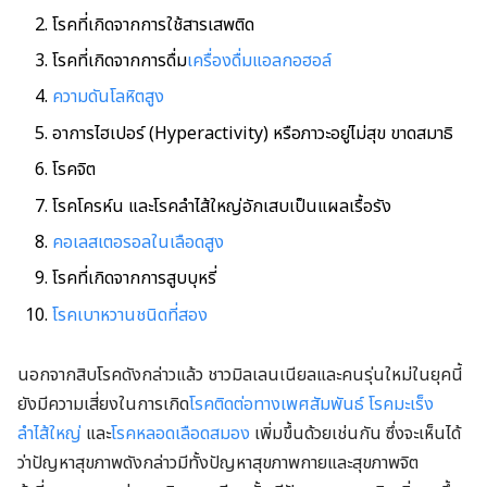
โรคที่เกิดจากการใช้สารเสพติด
โรคที่เกิดจากการดื่ม
เครื่องดื่มแอลกอฮอล์
ความดันโลหิตสูง
อาการไฮเปอร์ (Hyperactivity) หรือภาวะอยู่ไม่สุข ขาดสมาธิ
โรคจิต
โรคโครห์น และโรคลำไส้ใหญ่อักเสบเป็นแผลเรื้อรัง
คอเลสเตอรอลในเลือดสูง
โรคที่เกิดจากการสูบบุหรี่
โรคเบาหวานชนิดที่สอง
นอกจากสิบโรคดังกล่าวแล้ว ชาวมิลเลนเนียลและคนรุ่นใหม่ในยุคนี้
ยังมีความเสี่ยงในการเกิด
โรคติดต่อทางเพศสัมพันธ์
โรคมะเร็ง
ลำไส้ใหญ่
และ
โรคหลอดเลือดสมอง
เพิ่มขึ้นด้วยเช่นกัน ซึ่งจะเห็นได้
ว่าปัญหาสุขภาพดังกล่าวมีทั้งปัญหาสุขภาพกายและสุขภาพจิต