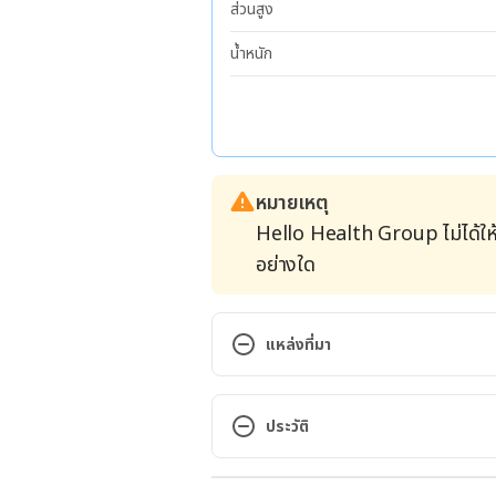
ส่วนสูง
น้ำหนัก
หมายเหตุ
Hello Health Group ไม่ได้ให
อย่างใด
แหล่งที่มา
ADHD Diet and Nutrition https
24 January 2020
ประวัติ
What are the best diets for ADH
เวอร์ชันปัจจุบัน
https://www.medicalnewstoday.c