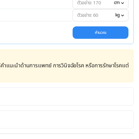
cm
kg
คำนวณ
้คำแนะนำด้านการแพทย์ การวินิจฉัยโรค หรือการรักษาโรคแต่
://www.webmd.com/add-adhd/adhd-diets#1. Accessed 
D? 
om/articles/325352.php#foods-to-limit-or-avoid. 