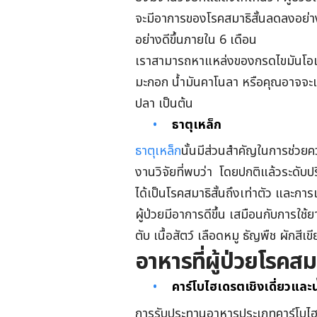
จะมีอาการของโรคสมาธิสั้นลดลงอย่า
อย่างดีขึ้นภายใน 6 เดือน
เราสามารถหาแหล่งของกรดไขมันโอเมก
มะกอก น้ำมันคาโนลา หรือคุณอาจจะเล
ปลา เป็นต้น
ธาตุเหล็ก
ธาตุเหล็ก
นั้นมีส่วนสำคัญในการช่วยค
งานวิจัยที่พบว่า โดยปกติแล้วระดับปริ
ได้เป็นโรคสมาธิสั้นถึงเท่าตัว และการ
ผู้ป่วยมีอาการดีขึ้น เสมือนกับการใช้ย
ตับ เนื้อสัตว์ เลือดหมู ธัญพืช ผักส
อาหารที่ผู้ป่วยโรคสม
คาร์โบไฮเดรตเชิงเดี่ยวและ
การรับประทานอาหารประเภทคาร์โบไฮเดร