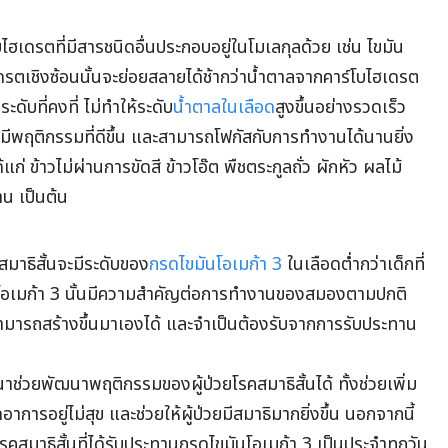
ไฮเดรตที่มีสารชนิดอื่นประกอบอยู่ในโมเลกุลด้วย เช่น ไขมัน
เดรตเชิงซ้อนนั้นจะย่อยสลายได้ช้ากว่าน้ำตาลจากคาร์โบไฮเดรต
ะดับที่คงที่ ไม่ทำให้ระดับ
น้ำตาลในเลือด
สูงขึ้นอย่างรวดเร็ว
ขึ้น มีพฤติกรรมที่ดีขึ้น และสามารถโฟกัสกับการทำงานได้นานยิ่ง
้แก่ ข้าวไม่ผ่านการขัดสี ข้าวโอ๊ต พืชตระกูลถั่ว ผักหัว ผลไม้
าน เป็นต้น
คสมาธิสั้นจะมีระดับของ
กรดไขมันโอเมก้า 3
ในเลือดต่ำกว่าเด็กที่
มันโอเมก้า 3 นั้นมีความสำคัญต่อการทำงานของสมองตามปกติ
ม่สามารถสร้างขึ้นมาเองได้ และจำเป็นต้องรับจากการรับประทาน
ช่วยพัฒนาพฤติกรรมของผู้ป่วยโรคสมาธิสั้นได้ ทั้งช่วยเพิ่ม
รอยู่ไม่สุข และช่วยให้ผู้ป่วยมีสมาธิมากยิ่งขึ้น นอกจากนี้
วยโรคสมาธิสั้นที่ได้รับประทานกรดไขมันโอเมก้า 3 เป็นประจำทุกวัน