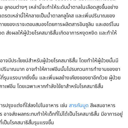
 ลูกอมต่างๆ เหล่านี้จะทำให้ระดับน้ำตาลในเลือดสูงขึ้นอย่าง
เดรตเหล่านี้ให้กลายเป็นน้ำตาลกลูโคส และเพิ่มปริมาณของ
างกายของเราจะตอบสนองโดยการผลิตสารอินซูลิน และฮอร์โมน
อด ส่งผลให้ผู้ป่วยโรคสมาธิสั้นเกิดอาการหงุดหงิด และทำให้
มีประโยชน์สำหรับผู้ป่วยโรคสมาธิสั้น โดยทำให้ผู้ป่วยนั้นมี
นในปริมาณมาก อาจทำให้คาเฟอีนนั้นไปรบกวนการทำงานของยา
ที่รุนแรงมากยิ่งขึ้น และเพิ่มผลข้างเคียงของยาอีกด้วย ผู้ป่วย
คคาเฟอีน โดยเฉพาะหากกำลังใช้ยาสำหรับโรคสมาธิสั้น
 สารปรุงแต่งที่ใส่ลงไปในอาหาร เช่น
สารกันบูด
สีผสมอาหาร
อาจส่งผลกระทบทำให้เด็กที่ไม่ได้เป็นโรคสมาธิสั้น มีอาการอยู่
่เป็นโรคสมาธิสั้นรุนแรงขึ้น