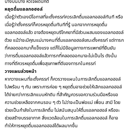
บางบนบาง หัวใจผิดปกติ
หยุดดื่มแอลกอฮอล์
เมื่อรู้ว่าตัวเองมีโอกาสที่จะตั้งครรภ์ควรเลิกดื่มแอลกอฮอล์ทันที หรือ
เมื่อรู้ว่าตั้งครรภ์ก็ควรหยุดดื่มทันทีที่รู้ นอกจากการหยุดดื่ม
แอลกอฮอล์แล้ว อาจต้องหยุดบริโภคยาที่มีส่วนผสมของแอลกอฮอล์
ด้วย แม้ว่าจะมีคุณแม่บางคนที่ดื่มแอลกอฮอล์ขณะตั้งครรภ์ แต่ทารก
ที่คลอดออกมาก็แข็งแรง แต่ก็ไม่มีข้อมูลทางการแพทย์ที่ยืนยัน
ว่าการดื่มแอลกอฮอล์แล้วทารกที่คลอดออกมาจะไม่เป็นไร ดังนั้น
ทางที่ดีควรหยุดดื่มเพื่อสุขภาพที่ดีของ
ทารกในครรภ์
วางแผนล่วงหน้า
หากวางแผนที่จะตั้งครรภ์ ก็ควรวางแผนในการเลิกดื่มแอลกอฮอล์
ไปพร้อม ๆ กัน เพราะการค่อย ๆ หยุดดื่มอาจช่วยให้เลิกแอลกอฮอล์
ได้ง่ายกว่าการเลิกแบบหักดิบ ที่สำคัญควรขอความร่วมมือหรือขอ
ความช่วยเหลือจากคนรอบ ๆ ตัว ไม่ว่าจะเป็นพ่อแม่ เพื่อน สามี โดย
ช่วยเป็นกำลังในการเลิกดื่ม ไม่สนับสนุนให้ดื่มแอลกอฮอล์ หรือจะ
ช่วยสร้างบรรยากาศ สิ่งแวดล้อมในการเลิกดื่มแอลกอฮอล์ ก็อาจ
ทำให้การหยุดดื่มแอลกอฮอล์ได้ผลมากขึ้น