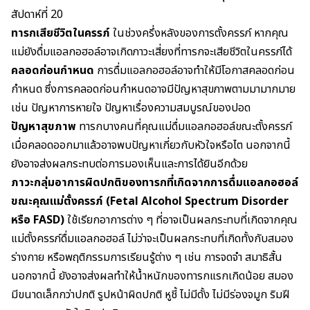
สัปดาห์ที่ 20
ทารกเสียชีวิตในครรภ์
ในช่วงครึ่งหลังของ
การตั้งครรภ์
หากคุณ
แม่ยังดื่มแอลกอฮอล์อาจเกิดภาวะเสี่ยงที่ทารกจะเสียชีวิตในครรภ์ได้
คลอดก่อนกำหนด
การดื่มแอลกอฮอล์อาจทำให้มีโอกาสคลอดก่อน
กำหนด ซึ่งการคลอดก่อนกำหนดอาจมีปัญหาสุขภาพตามมามากมาย
เช่น ปัญหาการหายใจ ปัญหาเรื่องความสมบูรณ์ของปอด
ปัญหาสุขภาพ
ทารกบางคนที่คุณแม่ดื่มแอลกอฮอล์ขณะตั้งครรภ์
เมื่อคลอดออกมาแล้วอาจพบปัญหาเกี่ยวกับหัวใจหรือไต นอกจากนี้
ยังอาจส่งผลกระทบต่อการมองเห็นและการได้ยินอีกด้วย
ภาวะกลุ่มอาการผิดปกติของทารกที่เกิดจากการดื่มแอลกอฮอล์
ขณะคุณแม่ตั้งครรภ์
(Fetal Alcohol Spectrum Disorder
หรือ
FASD)
ใช้เรียกอาการต่าง ๆ ที่อาจเป็นผลกระทบที่เกิดจากคุณ
แม่ตั้งครรภ์ดื่มแอลกอฮอล์ ไม่ว่าจะเป็นผลกระทบที่เกิดทั้งกับสมอง
ร่างกาย หรือพฤติกรรมการเรียนรู้ต่าง ๆ เช่น การจดจำ สมาธิสั้น
นอกจากนี้ ยังอาจส่งผลทำให้
น้ำหนักของทารก
แรกเกิดน้อย สมอง
มีขนาดเล็กกว่าปกติ รูปหน้าผิดปกติ หูชี้ ไม่มีดั้ง ไม่มีร่องจมูก ริมฝี