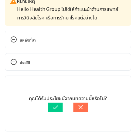
หมายเหตุ
Hello Health Group ไม่ได้ให้คำแนะนำด้านการแพทย์
การวินิจฉัยโรค หรือการรักษาโรคแต่อย่างใด
แหล่งที่มา
ประวัติ
Fetal Doppler. https://www.webmd.com/baby/fetal-
doppler#1. Accessed October 20, 2021
เวอร์ชันปัจจุบัน
Fetal Heart Monitoring. 
22/03/2022
https://www.webmd.com/baby/pregnancy-fetal-
เขียนโดย 
ทัตพร อิสสรโชติ
คุณได้รับประโยชน์จากบทความนี้หรือไม่?
heart-monitoring#1. Accessed October 20, 2021
ตรวจสอบข้อมูลทางการแพทย์โดย
แพทย์หญิงวรัญญา สิริธนา
สาร
อัปเดตโดย: 
เนตรนภา ปะวะคัง
Avoid Fetal “Keepsake” Images, Heartbeat 
Monitors. 
https://www.fda.gov/consumers/consumer-