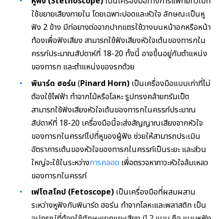
หูฟัง (Stethoscope)
เป็นเครื่องมือทางการแพทย์ทั่วไปที่
ใช้ขยายเสียงภายใน โดยเฉพาะปอดและหัวใจ ลักษณะเป็นหู
ฟัง 2 ข้าง มีท่อยางต่อจากปากแตรใช้วางบนหน้าอกหรือหน้า
ท้องเพื่อฟังเสียง สามารถใช้ฟังเสียงหัวใจเต้นของทารกใน
ครรภ์ประมาณสัปดาห์ที่ 18-20 ทั้งนี้ อาจขึ้นอยู่กับตำแหน่ง
ของทารก และตำแหน่งของรกด้วย
พินาร์ด ฮอร์น
(
Pinard Horn)
เป็นเครื่องมือแบบเก่าที่ไม่
ต้องใช้ไฟฟ้า ทำจากไม้หรือโลหะ รูปทรงคล้ายทรัมเป็ต
สามารถใช้ฟังเสียงหัวใจเต้นของทารกในครรภ์ประมาณ
สัปดาห์ที่ 18-20 เครื่องมือนี้จะส่งสัญญาณเสียงจากหัวใจ
ของทารกในครรภ์ไปที่หูของผู้ฟัง ช่วยให้สามารถประเมิน
อัตราการเต้นของหัวใจของทารกในครรภ์เป็นระยะ และส่วน
ใหญ่จะใช้ในระหว่าง
การคลอด
เพื่อตรวจหาภาวะหัวใจล้มเหลว
ของทารกในครรภ์
เฟโตสโคป (Fetoscope)
เป็นเครื่องมือที่ผสมผสาน
ระหว่างหูฟังกับพินาร์ด ฮอร์น ทำจากโลหะและพลาสติก เป็น
อุปกรณ์ที่ต้องใช้ทักษะแยกแยะเสียง มี 2 แบบ คือ แบบหูฟัง