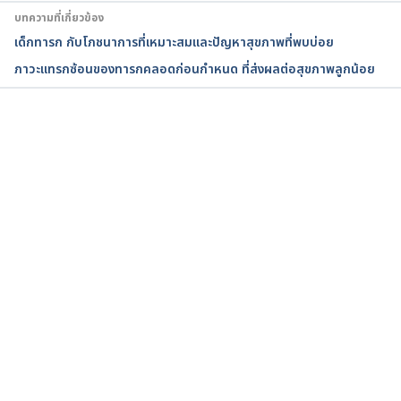
updates/avoid-fetal-keepsake-images-heartbeat-
บทความที่เกี่ยวข้อง
monitors. Accessed October 20, 2021
เด็กทารก กับโภชนาการที่เหมาะสมและปัญหาสุขภาพที่พบบ่อย
ภาวะแทรกซ้อนของทารกคลอดก่อนกำหนด ที่ส่งผลต่อสุขภาพลูกน้อย
Midwives’ perceptions on using a fetoscope and 
Doppler for fetal heart rate assessments during 
labor: a qualitative study in rural Tanzania. 
https://bmcpregnancychildbirth.biomedcentral.co
กำลังโหลด...
m/articles/10.1186/s12884-018-1736-y. Accessed 
October 20, 2021
Fetal heart monitoring in labour: from pinard to 
artificial intelligence. 
https://obgyn.onlinelibrary.wiley.com/doi/full/10.1
111/1471-0528.13844. Accessed October 20, 2021
เครื่องฟังเสียงหัวใจทารกในครรภ. 
https://www2.si.mahidol.ac.th/siriraj130years/med
ia/timeline/241/2452_%E0%B9%80%E0%B8%84%E
0%B8%A3%E0%B8%B7%E0%B9%88%E0%B8%AD%