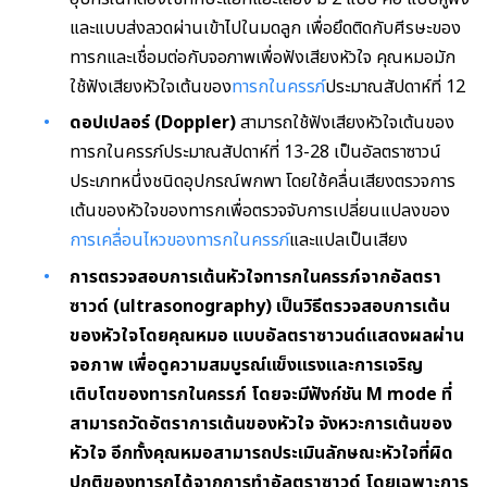
และแบบส่งลวดผ่านเข้าไปในมดลูก เพื่อยึดติดกับศีรษะของ
ทารกและเชื่อมต่อกับจอภาพเพื่อฟังเสียงหัวใจ คุณหมอมัก
ใช้ฟังเสียงหัวใจเต้นของ
ทารกในครรภ์
ประมาณสัปดาห์ที่ 12
ดอปเปลอร์ (Doppler)
สามารถใช้ฟังเสียงหัวใจเต้นของ
ทารกในครรภ์ประมาณสัปดาห์ที่ 13-28 เป็นอัลตราซาวน์
ประเภทหนึ่งชนิดอุปกรณ์พกพา โดยใช้คลื่นเสียงตรวจการ
เต้นของหัวใจของทารกเพื่อตรวจจับการเปลี่ยนแปลงของ
การเคลื่อนไหวของทารกในครรภ์
และแปลเป็นเสียง
การตรวจสอบการเต้นหัวใจทารกในครรภ์จากอัลตรา
ซาวด์ (ultrasonography
)
เป็นวิธีตรวจสอบการเต้น
ของหัวใจโดยคุณหมอ แบบอัลตราซาวนด์แสดงผลผ่าน
จอภาพ เพื่อดูความสมบูรณ์แข็งแรงและการเจริญ
เติบโตของทารกในครรภ์ โดยจะมีฟังก์ชัน M mode ที่
สามารถวัด
อัตราการเต้นของหัวใจ จังหวะการเต้นของ
หัวใจ อีกทั้งคุณหมอสามารถประเมินลักษณะหัวใจที่ผิด
ปกติของทารกได้จากการทำอัลตราซาวด์ โดยเฉพาะการ