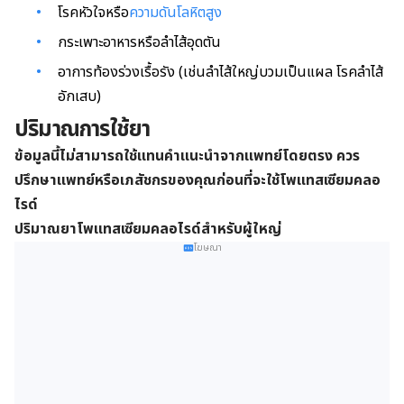
โรคหัวใจหรือ
ความดันโลหิตสูง
กระเพาะอาหารหรือลำไส้อุดตัน
อาการท้องร่วงเรื้อรัง (เช่นลำไส้ใหญ่บวมเป็นแผล โรคลำไส้
อักเสบ)
ปริมาณการใช้ยา
ข้อมูลนี้ไม่สามารถใช้แทนคำแนะนำจากแพทย์โดยตรง ควร
ปรึกษาแพทย์หรือเภสัชกรของคุณก่อนที่จะใช้โพแทสเซียมคลอ
ไรด์
ปริมาณยาโพแทสเซียมคลอไรด์สำหรับผู้ใหญ่
โฆษณา