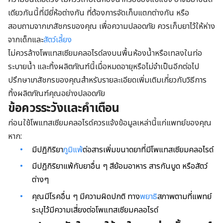
เดียวกันนี้ที่มียี่ห้อต่างกัน ที่ต้องการจัดเก็บแตกต่างกัน หรือ
สอบถามจากเภสัชกรของคุณ เพื่อความปลอดภัย ควรเก็บยาไว้ให้ห่าง
จากเด็กและ
สัตว์เลี้ยง
ไม่ควรล้างโพแทสเซียมคลอไรด์ลงบนพื้นห้องน้ำหรือเทลงในท่อ
ระบายน้ำ และทิ้งผลิตภัณฑ์นี้เมื่อหมดอายุหรือไม่จำเป็นอีกต่อไป
ปรึกษาเภสัชกรของคุณสำหรับรายละเอียดเพิ่มเติมเกี่ยวกับวิธีการ
ทิ้งผลิตภัณฑ์คุณอย่างปลอดภัย
ข้อควรระวังและคำเตือน
ก่อนใช้โพแทสเซียมคลอไรด์ควรแจ้งข้อมูลเหล่านี้แก่แพทย์ของคุณ
หาก:
มีปฏิกิริยา
ภูมิแพ้
ต่อสารเพิ่มขนาดยาที่มีโพแทสเซียมคลอไรด์
มีปฏิกิริยาแพ้กับยาอื่น ๆ สีย้อมอาหาร สารกันบูด หรือสัตว์
ต่างๆ
คุณมีโรคอื่น ๆ มีความผิดปกติ ทาง
พยาธิ
สภาพตามที่แพทย์
ระบุไว้มีความเสี่ยงต่อโพแทสเซียมคลอไรด์