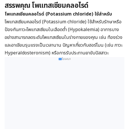
ผลข้างเคียง
สรรพคุณ โพแทสเซียมคลอไรด์
ปฏิกิริยาระหว่างการใช้ยา
ปริมาณการใช้ยา
โพแทสเซียมคลอไรด์ (Potassium chloride) ใช้สำหรับ
รูปแบบของยาโพแทสเซียมคลอไรด์
โพแทสเซียมคลอไรด์ (Potassium chloride) ใช้สำหรับรักษาหรือ
กรณีฉุกเฉินหรือใช้ยาเกินขนาด
ป้องกันภาวะโพแทสเซียมในเลือดต่ำ (Hypokalemia) อาการบาง
กรณีลืมใช้ยา
อย่างสามารถลดระดับโพแทสเซียมในร่างกายของคุณ เช่น ท้องร่วง
และอาเจียนรุนแรงเป็นเวลานาน ปัญหาเกี่ยวกับฮอร์โมน (เช่น ภาวะ
Hyperaldosteronism) หรือการรับประทานยาขับปัสสาวะ
โฆษณา