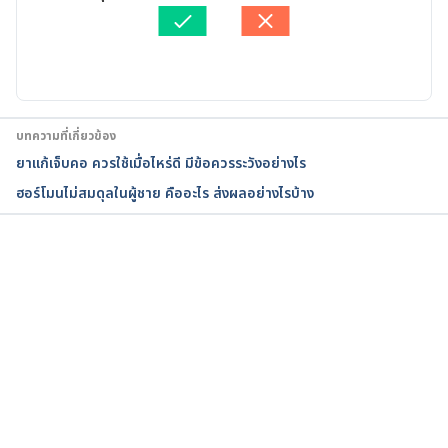
ตรวจสอบความถูกต้องของข้อมูลโดย
ทีม Hello คุณหมอ
Potassium 
อัปเดตโดย: 
สิฏฐิณิศา รัชตวโรทัย
chloride. http://www.medicinenet.com/potassium_c
hloride/article.htm. Accessed July 14, 2016.
บทความที่เกี่ยวข้อง
ยาแก้เจ็บคอ ควรใช้เมื่อไหร่ดี มีข้อควรระวังอย่างไร
ฮอร์โมนไม่สมดุลในผู้ชาย คืออะไร ส่งผลอย่างไรบ้าง
กำลังโหลด...