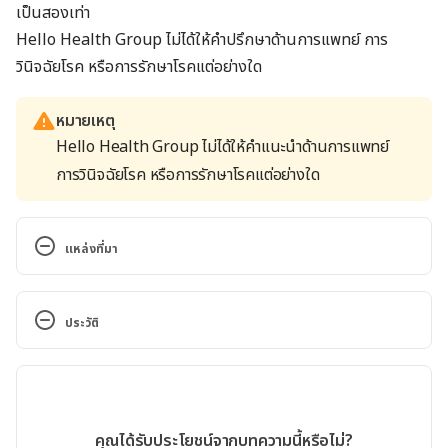
เป็นสองเท่า
Hello Health Group ไม่ได้ให้คำปรึกษาด้านการแพทย์ การ
วินิจฉัยโรค หรือการรักษาโรคแต่อย่างใด
หมายเหตุ
Hello Health Group ไม่ได้ให้คำแนะนำด้านการแพทย์
การวินิจฉัยโรค หรือการรักษาโรคแต่อย่างใด
แหล่งที่มา
Potassium 
chloride. https://www.drugs.com/potassium_chlori
ประวัติ
de.html. Accessed July 14, 2016.
เวอร์ชันปัจจุบัน
What is Potassium 
chloride? http://www.everydayhealth.com/drugs/p
09/11/2022
otassium-chloride. Accessed July 14, 2016.
เขียนโดย 
pimruethai
คุณได้รับประโยชน์จากบทความนี้หรือไม่?