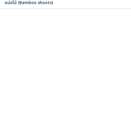
หน่อไม้ (Bamboo shoots)
https://www.drugs.com/npc/guarana.html. 
Accessed December 24, 2016
กำลังโหลด...