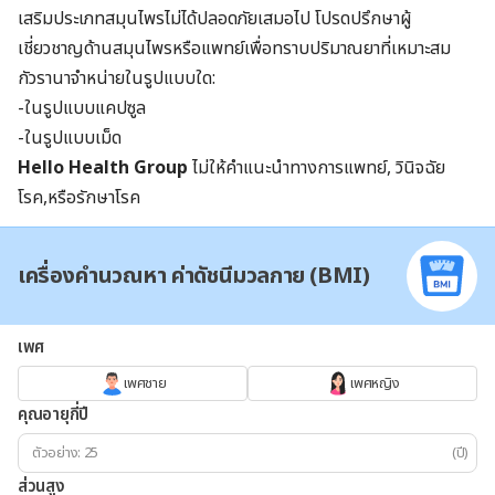
เสริมประเภทสมุนไพรไม่ได้ปลอดภัยเสมอไป โปรดปรึกษาผู้
เชี่ยวชาญด้านสมุนไพรหรือแพทย์เพื่อทราบปริมาณยาที่เหมาะสม
กัวรานาจำหน่ายในรูปแบบใด:
-ในรูปแบบแคปซูล
-ในรูปแบบเม็ด
Hello Health Group
ไม่ให้คำแนะนำทางการแพทย์, วินิจฉัย
โรค,หรือรักษาโรค
เครื่องคำนวณหา ค่าดัชนีมวลกาย (BMI)
เพศ
เพศชาย
เพศหญิง
คุณอายุกี่ปี
(ปี)
ส่วนสูง