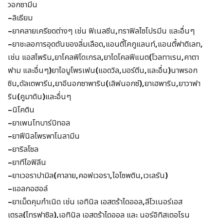
วอกซามีน
–
ลิเธียม
–
ยาคลายเครียดต่างๆ เช่น ฟิเนลซีน
,
ทราฟิลไซโปรมีน และอื่นๆ
–
ยาชะลอการอุดตันของลิ่มเลือด
,
แอนตี้โคกูแลนท์
,
แอนตี้ฟาติเลท
,
เช่น แอสไพริน
,
ยาโคลพิโดเกรล
,
ยาไดโคลฟีแนต
(
โวลทาเรน
,
คาตา
ฟาม และอื่นๆ
)
ยาไอบูโพรเฟน
(
แอดวิล
,
มอร์ตีน
,
และอื่น
)
นาพรอก
ซิน
,
ดัลเตพารีน
,
ยาอีนอกซาพาริน
(
เลิฟนอกซ์
),
ยาเฮพาริน
,
ยาวาฟา
ริน
(
คูมาดิน
)
และอื่นๆ
–
นิโคติน
–
ยาเพนโทบาร์บิทอล
–
ยาฟีนิลโพรพาโนลามีน
–
ยาริลโซล
–
ยาทีโอฟิลีน
–
ยาเวอราปามิล
(
คาลาย
,
คอฟเวอรา
,
ไอโซพติน
,
เวเลรัน
)
–
แอลกอฮอล์
–
ยาเม็ดคุมกำเนิด เช่น เอทินิล เอสตร้าไดออล
,
ลีโวเนอร์เอส
เตรล
(
ไทรฟาซิล
),
เอทินิล เอสตร้าไดออล และ นอร์อิทิสเตอโรน