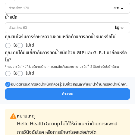
cm
น้ำหนัก
kg
คุณสนใจรับการรักษา/ความช่วยเหลือด้านการลดน้ำหนักหรือไม่
ใช่
ไม่ใช่
คุณเคยได้ยินเกี่ยวกับการลดน้ำหนักด้วย GIP และ GLP-1 มาก่อนหรือ
ไม่?
*กลุ่มยาชนิดใหม่ที่ช่วยในการรักษาภาวะน้ำหนักเกินและเบาหวานชนิดที่ 2 ได้อย่างมีประสิทธิภาพ
ใช่
ไม่ใช่
อัปเดตเทรนด์การลดน้ำหนักที่ควรรู้: รับข่าวสารและคำแนะนำด้านการลดน้ำหนักจาก
ผู้เชี่ยวชาญ ส่งตรงถึงอีเมลของคุณ
คำนวณ
หมายเหตุ
Hello Health Group ไม่ได้ให้คำแนะนำด้านการแพทย์
การวินิจฉัยโรค หรือการรักษาโรคแต่อย่างใด