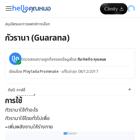
สมุนไพรและการแพทย์ทางเลือก
กัวรานา (Guarana)
ตรวจสอบความถูกต้องของข้อมูลโดย
ทีม Hello คุณหมอ
เขียนโดย
Ploylada Prommate
·
แก้ไขล่าสุด 08/12/2017
ดัชนี:
การใช้
การออกฤทธิ์
การใช้
ข้อคำเตือนและข้อควรระวัง
กัวรานาปลอดภัยแค่ไหน
กัวรานาใช้ทำอะไร
ผลข้างเคียง
กัวรานาใช้โดยทั่วไปเพื่อ
ขนาดยา
–
เพิ่มพลังงานให้ร่างกาย
โฆษณา