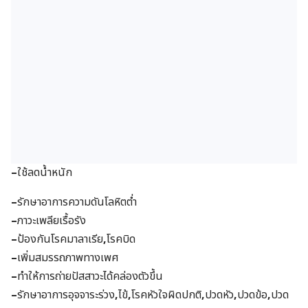
–
ใช้ลดน้ำหนัก
–
รักษาอาการความดันโลหิตต่ำ
–
ภาวะเพลียเรื้อรัง
–
ป้องกันโรคมาลาเรีย
,
โรคบิด
–
เพิ่มสมรรถภาพทางเพศ
–
ทำให้การถ่ายปัสสาวะได้คล่องตัวขึ้น
–
รักษาอาการอุจจาระร่วง
,
ไข้
,
โรคหัวใจผิดปกติ
,
ปวดหัว
,
ปวดข้อ
,
ปวด