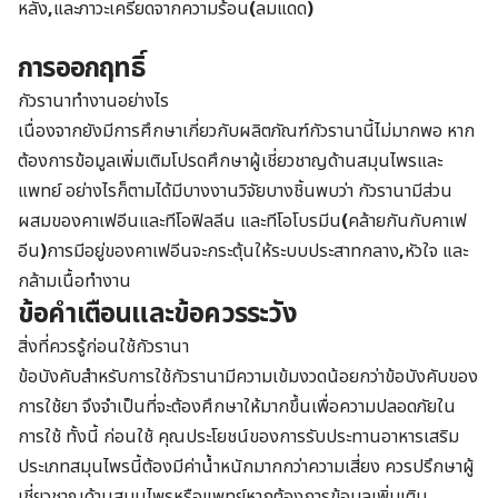
หลัง
,
และภาวะเครียดจากความร้อน
(
ลมแดด
)
การออกฤทธิ์
กัวรานาทำงานอย่างไร
เนื่องจากยังมีการศึกษาเกี่ยวกับผลิตภัณฑ์กัวรานานี้ไม่มากพอ หาก
ต้องการข้อมูลเพิ่มเติมโปรดศึกษาผู้เชี่ยวชาญด้านสมุนไพรและ
แพทย์ อย่างไรก็ตามได้มีบางงานวิจัยบางชิ้นพบว่า กัวรานามีส่วน
ผสมของคาเฟอีนและทีโอฟิลลีน และทีโอโบรมีน
(
คล้ายกันกับคาเฟ
อีน
)
การมีอยู่ของคาเฟอีนจะกระตุ้นให้ระบบประสาทกลาง
,
หัวใจ และ
กล้ามเนื้อทำงาน
ข้อคำเตือนและข้อควรระวัง
สิ่งที่ควรรู้ก่อนใช้กัวรานา
ข้อบังคับสำหรับการใช้กัวรานามีความเข้มงวดน้อยกว่าข้อบังคับของ
การใช้ยา จึงจำเป็นที่จะต้องศึกษาให้มากขึ้นเพื่อความปลอดภัยใน
การใช้ ทั้งนี้ ก่อนใช้ คุณประโยชน์ของการรับประทานอาหารเสริม
ประเภทสมุนไพรนี้ต้องมีค่าน้ำหนักมากกว่าความเสี่ยง ควรปรึกษาผู้
เชี่ยวชาญด้านสมุนไพรหรือแพทย์หากต้องการข้อมูลเพิ่มเติม