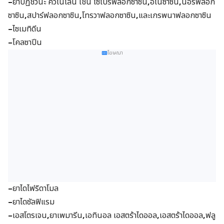
–
ยาปฏิชีวนะ ควิโนโลน เช่น ไซโปรฟลอกซาซิน
,
อีโนซาซิน
,
นอร์ฟลอก
ซาซิน
,
สปาร์ฟลอกซาซิน
,
โทรวาฟลอกซาซิน
,
และเกรพนาฟลอกซาซิน
–
ไซเมทิดีน
–
โคลซาปีน
โฆษณา
–
ยาไดไฟริดาโมล
–
ยาไดซัลฟิแรม
–
เอสโตรเจน
,
ยาเพมารีน
,
เอทินอล เอสตร้าไดออล
,
เอสตร้าไดออล
,
ฟลู