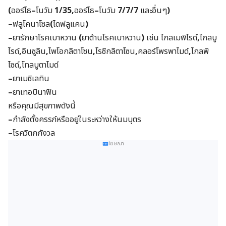
(
ออร์โธ
–
โนวัม
1/35,
ออร์โธ
–
โนวัม
7/7/7
และอื่นๆ
)
–
ฟลูโคนาโซล
(
ไดฟลูแคน
)
–
ยารักษาโรคเบาหวาน
(
ยาต้านโรคเบาหวาน
)
เช่น ไกลเมพิไรด์
,
ไกลบู
ไรด์
,
อินซูลิน
,
ไพโอกลิตาโซน
,
โรซิกลิตาโซน
,
คลอร์โพรพาไมด์
,
ไกลพิ
ไซด์
,
โทลบูตาไมด์
–
ยาเมซิเลทิน
–
ยาเทอบินาฟิน
หรือคุณมีสุขภาพดังนี้
–
กำลังตั้งครรภ์หรืออยู่ในระหว่างให้นมบุตร
–
โรควิตกกังวล
โฆษณา