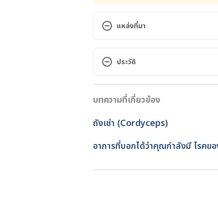
แหล่งที่มา
Lingonberry. http://www.webm
lingonberry.aspx?activeingredi
ประวัติ
Apr 8, 2017
เวอร์ชันปัจจุบัน
Lingonberry. http://www.iucnred
บทความที่เกี่ยวข้อง
12/05/2020
lingonberry supplement. https:
เขียนโดย 
Ploylada Prommat
ถังเช่า (Cordyceps)
oz-283-g/32850. Accessed Apr 8,
ตรวจสอบความถูกต้องของข้อมูล
อัปเดตโดย: 
Nattrakamol Cho
อาการที่บอกได้ว่าคุณกำลังมี โรคข