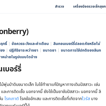
สำรวจ
เครื่องมือตรวจเช็กสุข
gonberry)
ทธิ์
ข้อควรระวังและคำเตือน
ลินกอนเบอร์รี่ปลอดภัยหรือไม่
ียง
ปฏิกิริยาระหว่างยา
ขนาดยา
ขนาดการใช้ปกติของลินก
ีจำหน่ายในรูปแบบใดบ้าง
บอร์รี่
ไม้พุ่มป่าดิบขนาดเล็ก ใบใช้ทำยาแก้ปัญหาทางเดินปัสสาวะ เช่น
และการติดเชื้อ นอกจากนี้ ยังใช้เป็นยาขับปัสสาวะ นอกจากนี้ ลิ
ช่น
โรคเกาต์
โรคข้ออักเสบ และการติดเชื้อที่เกิดจาก
ไวรัส
บาง
์จากแบร์เบอร์รี่ได้