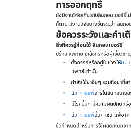
การออกฤทธิ์
ยังมีงานวิจัยเกี่ยวกับลินกอนเบอร์ร
ก็ตาม มีงานวิจัยบางชิ้นระบุว่า ลินกอนเ
ข้อควรระวังและคำเต
สิ่งที่ควรรู้ก่อนใช้
ลินกอนเบอร์รี ่
ปรึกษาแพทย์ เภสัชกรหรือผู้เชี่ยวช
ตั้งครรภ์หรืออยู่ในช่วงให้
นม
บ
แพทย์เท่านั้น
กำลังใช้ยาอื่นๆ รวมถึงยาที่ส
มี
อาการแพ้
สารในลินกอนเบอร์ร
มีโรคอื่นๆ มีความผิดปกติหรื
มี
อาการแพ้
อื่นๆ เช่น แพ้อ
ข้อกำหนดสำหรับการใช้ผลิตภัณฑ์จากล