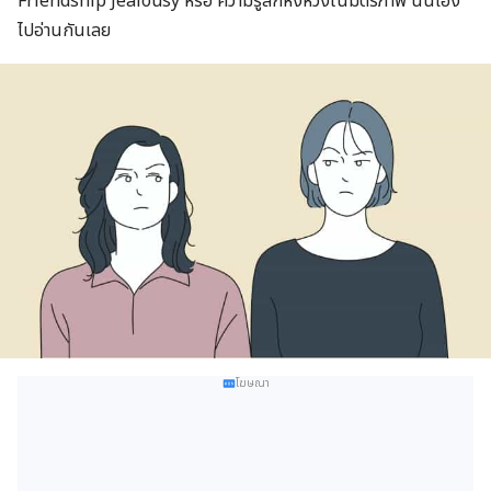
Friendship Jealousy หรือ ความรู้สึกหึงหวงในมิตรภาพ นั่นเอง
ไปอ่านกันเลย
โฆษณา