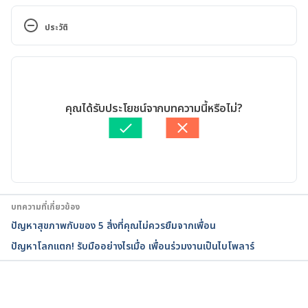
How Jealousy Can Poison a Friendship.
ประวัติ
https://www.psychologytoday.com/us/blog/lifetime
-connections/201504/how-jealousy-can-poison-
เวอร์ชันปัจจุบัน
friendship.
28/03/2021
Your Fortune, Their Envy: Dealing with a Jealous 
เขียนโดย 
ชลธิชา จันทร์วิบูลย์
คุณได้รับประโยชน์จากบทความนี้หรือไม่?
Friend.
ตรวจสอบความถูกต้องของข้อมูลโดย
ทีม Hello คุณหมอ
อัปเดตโดย: 
สิฏฐิณิศา รัชตวโรทัย
https://www.goodtherapy.org/blog/your-fortune-
their-envy-dealing-with-jealous-friend-1012197.
“Friendship Jealousy”: An (Overlooked) Emotion for 
บทความที่เกี่ยวข้อง
Friendship
ปัญหาสุขภาพกับของ 5 สิ่งที่คุณไม่ควรยืมจากเพื่อน
ปัญหาโลกแตก! รับมืออย่างไรเมื่อ เพื่อนร่วมงานเป็นไบโพลาร์
Maintenance?.
https://repository.asu.edu/attachments/201019/co
ntent/Krems_asu_0010E_17691.pdf.
กำลังโหลด...