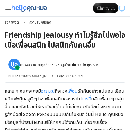
สุขภาพจิต
ความสัมพันธ์ที่ดี
Friendship Jealousy ทำไมรู้สึกไม่พอใจ
เมื่อเพื่อนสนิท ไปสนิทกับคนอื่น
ตรวจสอบความถูกต้องของข้อมูลโดย
ทีม Hello คุณหมอ
เขียนโดย
ชลธิชา จันทร์วิบูลย์
·
แก้ไขล่าสุด 28/03/2021
หลาย ๆ คนคงเคยมี
อารมณ์
หึงหวง
เพื่อน
รักกันอย่างแน่นอน เลื่อน
หน้าเฟซบุ๊กอยู่ดี ๆ ไหงเพื่อนสนิทของเราไป
ปาร์ตี้
กลับเพื่อน ๆ กลุ่ม
อื่น แถมยังปล่อยให้เรานั่งอยู่บ้าน ไม่เอ่ยชวนกันอีกต่างหาก ความ
รู้สึกน้อยใจ อิจฉา หึงหวงมันปนเปกันไปหมด วันนี้ Hello คุณหมอ
มีข้อมูลที่น่าสนใจมาแชร์ให้ทุกคนได้งานกัน เกี่ยวกับเรื่อง