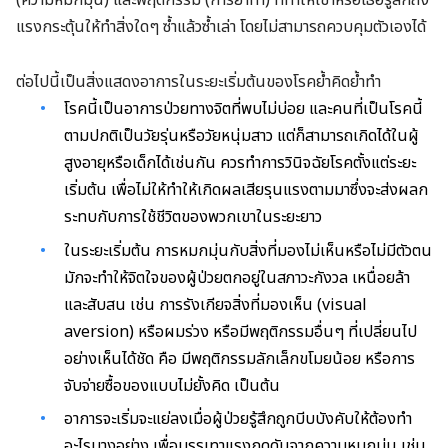
(ความหมกมุ่น) และพฤติกรรม (การย้ำทำ) ที่ทำให้เขาหรือเธอรู้สึกถึง
แรงกระตุ้นให้ทำสิ่งใดๆ ซ้ำแล้วซ้ำเล่า โดยไม่สามารถควบคุมตัวเองได้
ต่อไปนี้เป็นสิ่งแสดงอาการในระยะเริ่มต้นของโรคย้ำคิดย้ำทำ
โรคนี้เป็นอาการป่วยทางจิตที่พบไม่บ่อย และคนที่เป็นโรคนี้
ตามปกติเป็นวัยรุ่นหรือวัยหนุ่มสาว แต่ก็สามารถเกิดได้ในผู้
สูงอายุหรือเด็กได้เช่นกัน ควรทำการวินิจฉัยโรคตั้งแต่ระยะ
เริ่มต้น เพื่อไม่ให้ทำให้เกิดผลเสียรุนแรงตามมาซึ่งจะส่งผลก
ระทบกับการใช้ชีวิตของพวกเขาในระยะยาว
ในระยะเริ่มต้น การหมกมุ่นกับสิ่งที่มองไม่เห็นหรือไม่มีตัวตน
มักจะทำให้จิตใจของผู้ป่วยตกอยู่ในสภาวะกังวล เหนื่อยล้า
และสับสน เช่น การรังเกียจสิ่งที่มองเห็น (visual
aversion) หรือผมร่วง หรือมีพฤติกรรมอื่นๆ ที่เปลี่ยนไป
อย่างเห็นได้ชัด คือ มีพฤติกรรมลักเล็กขโมยน้อย หรือการ
จับจ่ายซื้อของแบบไม่ยั้งคิด เป็นต้น
อาการจะเริ่มจะแย่ลงเมื่อผู้ป่วยรู้สึกถูกบีบบังคับให้ต้องทำ
อะไรบางอย่าง เพื่อบรรเทาแรงกดดันจากความหมกมุ่น เช่น