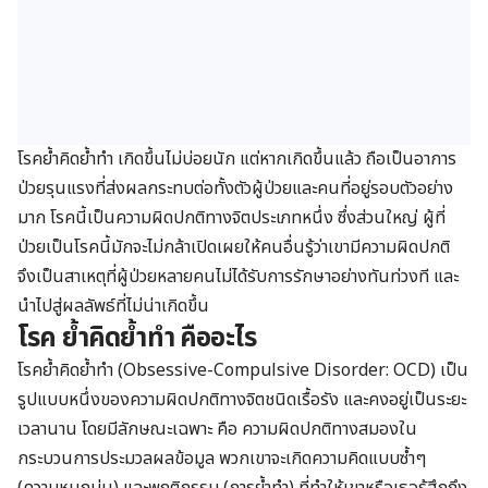
โรคย้ำคิดย้ำทำ เกิดขึ้นไม่บ่อยนัก แต่หากเกิดขึ้นแล้ว ถือเป็นอาการ
ป่วยรุนแรงที่ส่งผลกระทบต่อทั้งตัวผู้ป่วยและคนที่อยู่รอบตัวอย่าง
มาก โรคนี้เป็นความผิดปกติทางจิตประเภทหนึ่ง ซึ่งส่วนใหญ่ ผู้ที่
ป่วยเป็นโรคนี้มักจะไม่กล้าเปิดเผยให้คนอื่นรู้ว่าเขามีความผิดปกติ
จึงเป็นสาเหตุที่ผู้ป่วยหลายคนไม่ได้รับการรักษาอย่างทันท่วงที และ
นำไปสู่ผลลัพธ์ที่ไม่น่าเกิดขึ้น
โรค ย้ำคิดย้ำทำ คืออะไร
โรคย้ำคิดย้ำทำ (Obsessive-Compulsive Disorder: OCD) เป็น
รูปแบบหนึ่งของความผิดปกติทางจิตชนิดเรื้อรัง และคงอยู่เป็นระยะ
เวลานาน โดยมีลักษณะเฉพาะ คือ ความผิดปกติทางสมองใน
กระบวนการประมวลผลข้อมูล พวกเขาจะเกิดความคิดแบบซ้ำๆ