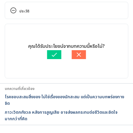
National Institute of Mental Health, Obsessive-
Compulsive Disorder, 
ประวัติ
https://www.nimh.nih.gov/health/topics/obsessive
-compulsive-disorder-ocd/index.shtml?
เวอร์ชันปัจจุบัน
utm_content=buffer69236&utm_medium=social&u
tm_source=twitter.com&utm_campaign=buffer. 
11/05/2020
Accessed on May 5, 2017
เขียนโดย 
พิมพร เส็นติระ
คุณได้รับประโยชน์จากบทความนี้หรือไม่?
ตรวจสอบความถูกต้องของข้อมูลโดย
ทีม Hello คุณหมอ
International OCD Foundation, What is OCD?, 
อัปเดตโดย: 
แวววิกา ศรีบ้าน
https://www.google.com.vn/search?
q=What+is+obsessive+compulsive+disorder+
(OCD)&oq=What+is+obsessive+compulsive+disord
er+
บทความที่เกี่ยวข้อง
(OCD)&aqs=chrome..69i57&sourceid=chrome&ie=U
โรคชอบสะสมสิ่งของ ไม่ใช่เรื่องของนักสะสม แต่เป็นความบกพร่องทาง
TF-8/ Accessed on May 5, 2017
จิต
ภาวะวิตกกังวล หลังการสูญเสีย อาจส่งผลกระทบต่อชีวิตและจิตใจ
มากกว่าที่คิด