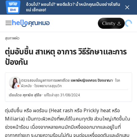
อ้วนไป? ผอมไป? พอดีแล้ว? น้ำหนักคุณเป็นอย่างไรกัน
แน่ เช็กเลย!
สุขภาพผิว
ตุ่มอับชื้น สาเหตุ อาการ วิธีรักษาและการ
ป้องกัน
ตรวจสอบข้อมูลทางการแพทย์โดย
แพทย์หญิงเกศอร ป้องอาณา
·
โรค
ผิวหนัง
·
โรงพยาบาลสุขุมวิท
เขียนโดย
ศุภานิช สุริโย
·
แก้ไขล่าสุด 31/08/2024
ตุ่มอับชื้น หรือ ผดร้อน (Heat rash หรือ Prickly heat หรือ
Miliaria)
เป็นภาวะผิวหนังที่พบได้ในคนทุกวัย ส่วนใหญ่เกิดขึ้นใน
ช่วงหน้าร้อน เนื่องจากหลายคนมักมีเหงื่อออกมากและอยู่ในที่
อากาศถ่ายเท ระบายความร้อนไม่ทัน จนต่อมเหงื่ออุดตันและอักเสบ