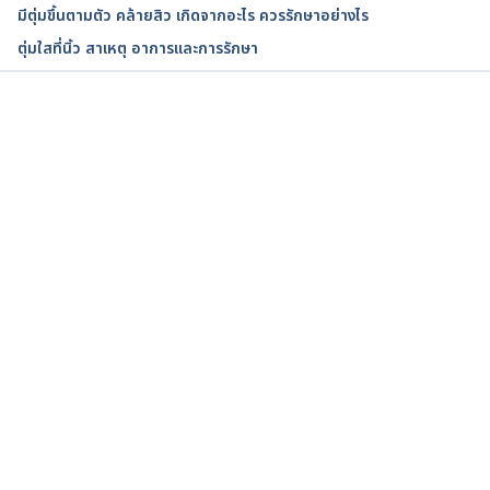
ns-and-diseases/prickly-heat. Accessed April 19, 
มีตุ่มขึ้นตามตัว คล้ายสิว เกิดจากอะไร ควรรักษาอย่างไร
2023
ตุ่มใสที่นิ้ว สาเหตุ อาการและการรักษา
Heat rash. https://www.mayoclinic.org/diseases-
conditions/heat-rash/symptoms-causes/syc-
20373276#:~:text=Heat%20rash%20develops%20w
กำลังโหลด...
hen%20a,and%20bumps%20on%20the%20skin. 
Accessed April 19, 2023