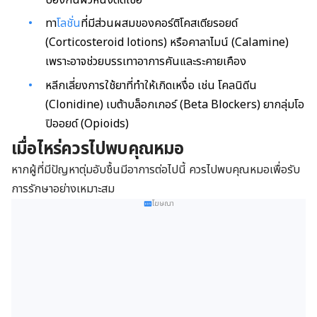
ทา
โลชั่น
ที่มีส่วนผสมของคอร์ติโคสเตียรอยด์
(Corticosteroid lotions) หรือคาลาไมน์ (Calamine)
เพราะอาจช่วยบรรเทาอาการคันและระคายเคือง
หลีกเลี่ยงการใช้ยาที่ทำให้เกิดเหงื่อ เช่น โคลนิดีน
(Clonidine) เบต้าบล็อกเกอร์ (Beta Blockers) ยากลุ่มโอ
ปิออยด์ (Opioids)
เมื่อไหร่ควรไปพบคุณหมอ
หากผู้ที่มีปัญหาตุ่มอับชื้นมีอาการต่อไปนี้ ควรไปพบคุณหมอเพื่อรับ
การรักษาอย่างเหมาะสม
โฆษณา