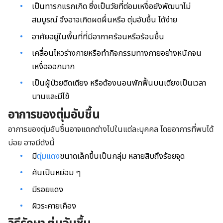
เป็นทารกแรกเกิด ซึ่งเป็นวัยที่ต่อมเหงื่อยังพัฒนาไม่
สมบูรณ์ จึงอาจเกิดผดผื่นหรือ ตุ่มอับชื้น ได้ง่าย
อาศัยอยู่ในพื้นที่ที่มีอากาศร้อนหรือร้อนชื้น
เคลื่อนไหวร่างกายหรือทำกิจกรรมทางกายอย่างหนักจน
เหงื่อออกมาก
เป็นผู้ป่วยติดเตียง หรือต้องนอนพักฟื้นบนเตียงเป็นเวลา
นานและมีไข้
อาการของตุ่มอับชื้น
อาการของตุ่มอับชื้นอาจแตกต่างไปในแต่ละบุคคล โดยอาการที่พบได้
บ่อย อาจมีดังนี้
มี
ตุ่มแดง
ขนาดเล็กขึ้นเป็นกลุ่ม
หลายสิบถึงร้อยจุด
คันเป็นหย่อม ๆ
มีรอยแดง
ผิวระคายเคือง