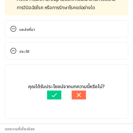
การวินิจฉัยโรค หรือการรักษาโรคแต่อย่างใด
แหล่งที่มา
Heat rash (prickly heat). 
https://www.nhs.uk/conditions/heat-rash-prickly-
ประวัติ
heat/. Accessed April 19, 2023
เวอร์ชันปัจจุบัน
Heat rash. https://www.healthdirect.gov.au/heat-
rash. Accessed April 19, 2023
31/08/2024
เขียนโดย 
ศุภานิช สุริโย
คุณได้รับประโยชน์จากบทความนี้หรือไม่?
What Is Heat Rash?. https://www.webmd.com/skin-
ตรวจสอบข้อมูลทางการแพทย์โดย
แพทย์หญิงเกศอร ป้องอาณา
problems-and-treatments/understanding-heat-
อัปเดตโดย: 
พลอย วงษ์วิไล
rash-basics. Accessed April 19, 2023
Prickly Heat. 
https://www.hopkinsmedicine.org/health/conditio
บทความที่เกี่ยวข้อง