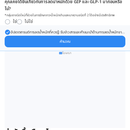
คุณเคยได้ยินเกี่ยวกับการลดน้ำหนักด้วย GIP และ GLP-1 มาก่อนหรือ
ไม่?
*กลุ่มยาชนิดใหม่ที่ช่วยในการรักษาภาวะน้ำหนักเกินและเบาหวานชนิดที่ 2 ได้อย่างมีประสิทธิภาพ
ใช่
ไม่ใช่
อัปเดตเทรนด์การลดน้ำหนักที่ควรรู้: รับข่าวสารและคำแนะนำด้านการลดน้ำหนักจาก
ผู้เชี่ยวชาญ ส่งตรงถึงอีเมลของคุณ
คำนวณ
โฆษณา