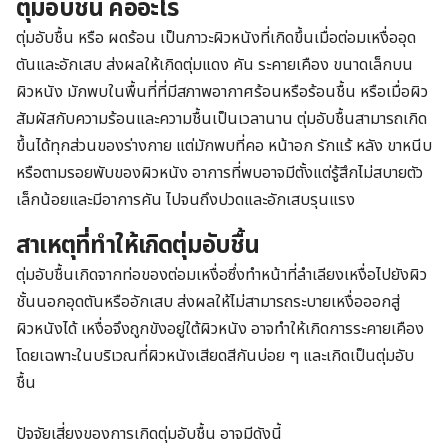
ตุ่มอับชื้น คืออะไร
ตุ่มอับชื้น หรือ ผดร้อน เป็นภาวะผิวหนังที่เกิดขึ้นเมื่อต่อมเหงื่ออุด
ตันและอักเสบ ส่งผลให้เกิดตุ่มแดง คัน ระคายเคือง ขนาดเล็กบน
ผิวหนัง มักพบในพื้นที่ที่มีสภาพอากาศร้อนหรือร้อนชื้น หรือเมื่อผิว
สัมผัสกับความร้อนและความชื้นเป็นเวลานาน ตุ่มอับชื้นสามารถเกิด
ขึ้นได้ทุกส่วนของร่างกาย แต่มักพบที่คอ หน้าอก รักแร้ หลัง ขาหนีบ
หรือตามรอยพับของผิวหนัง อาการที่พบอาจมีตั้งแต่รู้สึกไม่สบายตัว
เล็กน้อยและมีอาการคัน ไปจนถึงปวดและอักเสบรุนแรง
สาเหตุที่ทำให้เกิดตุ่มอับชื้น
ตุ่มอับชื้นเกิดจากท่อของต่อมเหงื่อซึ่งทำหน้าที่ลำเลียงเหงื่อไปยังผิว
ชั้นนอกอุดตันหรืออักเสบ ส่งผลให้ไม่สามารถระบายเหงื่อออกสู่
ผิวหนังได้ เหงื่อจึงถูกขังอยู่ใต้ผิวหนัง อาจทำให้เกิดการระคายเคือง
โดยเฉพาะในบริเวณที่ผิวหนังเสียดสีกันบ่อย ๆ และเกิดเป็นตุ่มอับ
ชื้น
ปัจจัยเสี่ยงของการเกิดตุ่มอับชื้น อาจมีดังนี้