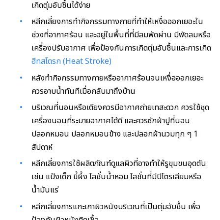
เกิดตุ่มอับชื้นได้ง่าย
หลีกเลี่ยงการทำกิจกรรมทางกายที่ทำให้เหงื่อออกเยอะใน
ช่วงที่อากาศร้อน และอยู่ในพื้นที่ที่มีลมพัดผ่าน มีพัดลมหรือ
เครื่องปรับอากาศ เพื่อป้องกันการเกิดตุ่มอับชื้นและการเกิด
ฮีทสโตรก (Heat Stroke)
หลังทำกิจกรรมทางกายหรืออากาศร้อนจนเหงื่อออกเยอะ
ควรอาบน้ำทันทีเมื่อกลับมาถึงบ้าน
บริเวณที่นอนหรือเตียงควรมีอากาศถ่ายเทสะดวก ควรใช้ชุด
เครื่องนอนที่ระบายอากาศได้ดี และควรซักผ้าปูที่นอน
ปลอกหมอน ปลอกหมอนข้าง และปลอกผ้านวมทุก ๆ 1
สัปดาห์
หลีกเลี่ยงการใช้ผลิตภัณฑ์ดูแลผิวที่อาจทำให้รูขุมขนอุดตัน
เช่น แป้งเด็ก ขี้ผึ้ง โลชั่นน้ำหอม โลชั่นที่มีปิโตรเลียมหรือ
น้ำมันแร่
หลีกเลี่ยงการแกะเกาผิวหนังบริเวณที่เป็นตุ่มอับชื้น เพื่อ
ป้องกันผิวหนังติดเชื้อ