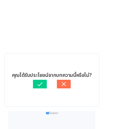
คุณได้รับประโยชน์จากบทความนี้หรือไม่?
โฆษณา