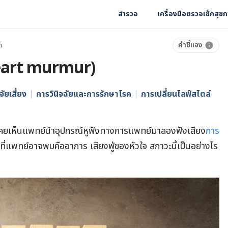
สำรวจ
เครื่องมือตรวจเช็กสุข
คำชี้แจง
ด
(Heart murmur)
จัยเสี่ยง
การวินิจฉัยและการรักษาโรค
การเปลี่ยนไลฟ์สไตล์
คยเห็นแพทย์นำอุปกรณ์หูฟังทางการแพทย์มาลองฟังเสียง
การ
ที่แพทย์อาจพบคืออาการ เสียงฟู่ของหัวใจ สภาวะนี้เป็นอย่างไร