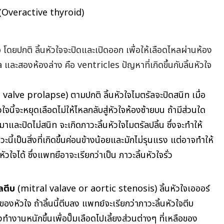
 (Overactive thyroid)
ใจ โดยปกติ ลิ้นหัวใจจะปิดและเปิดออก เพื่อให้เลือดไหลผ่านห้อง
a และสองห้องล่าง คือ ventricles ปัญหาที่เกิดขึ้นกับลิ้นหัวใจ
 valve prolapse)
ตามปกติ ลิ้นหัวใจไมตรัลจะปิดสนิท เมื่อ
วใจนี้จะหยุดเลือดไม่ให้ไหลกลับสู่หัวใจห้องซ้ายบน ถ้ามีส่วนใด
มาและปิดไม่สนิท จะเกิดภาวะลิ้นหัวใจไมตรัลปลิ้น ซึ่งจะทำให้
วะนี้เป็นสิ่งที่เกิดขึ้นค่อนข้างน้อยและมักไม่รุนแรง แต่อาจทำให้
ัวใจได้ ซึ่งแพทยือาจะเรียกว่าเป็น ภาวะลิ้นหัวใจรั่ว
ัลตีบ
(mitral valave or aortic stenosis)
ลิ้นหัวใจเอออร์
องหัวใจ ถ้าลิ้นนี้ตีบลง แพทย์จะเรียกว่าภาวะลิ้นหัวใจตีบ
ทำงานหนักขึ้นเพื่อปั๊มเลือดไปเลี้ยงส่วนต่างๆ ที่เหลือของ