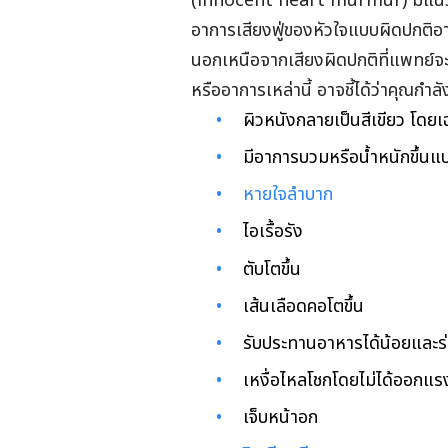
(innocent heart murmur) มีแนวโ
อาการเสียงฟู่ของหัวใจแบบผิดปกติอ
นอกเหนือจากเสียงผิดปกติที่แพทย์จะ
หรืออาการเหล่านี้ อาจชี้ได้ว่าคุณกำลั
ผิวหนังกลายเป็นสีเขียว โดยเฉ
มีอาการบวมหรือน้ำหนักขึ้นแ
หายใจลำบาก
ไอเรื้อรัง
ตับโตขึ้น
เส้นเลือดคอโตขึ้น
รับประทานอาหารได้น้อยและร่
เหงื่อไหลโชกโดยไม่ได้ออกแ
เจ็บหน้าอก