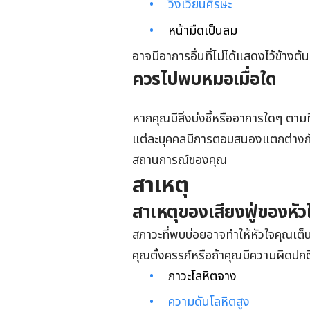
วิงเวียนศีรษะ
หน้ามืดเป็นลม
อาจมีอาการอื่นที่ไม่ได้แสดงไว้ข้าง
ควรไปพบหมอเมื่อใด
หากคุณมีสิ่งบ่งชี้หรืออาการใดๆ ตาม
แต่ละบุคคลมีการตอบสนองแตกต่างกัน ทาง
สถานการณ์ของคุณ
สาเหตุ
สาเหตุของเสียงฟู่ของหัว
สภาวะที่พบบ่อยอาจทำให้หัวใจคุณเต็นเร
คุณตั้งครรภ์หรือถ้าคุณมีความผิดปกติ
ภาวะโลหิตจาง
ความดันโลหิตสูง