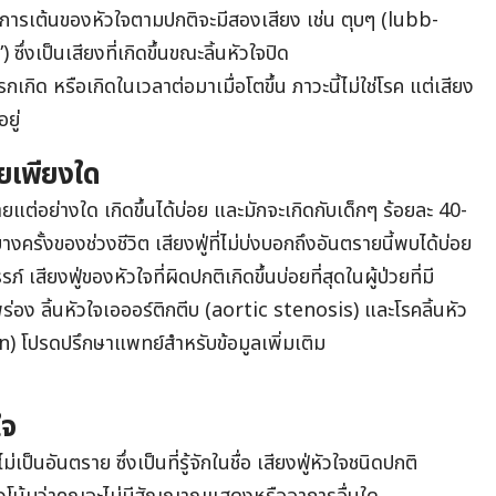
การเต้นของหัวใจตามปกติจะมีสองเสียง เช่น ตุบๆ (lubb-
ึ่งเป็นเสียงที่เกิดขึ้นขณะลิ้นหัวใจปิด
กเกิด หรือเกิดในเวลาต่อมาเมื่อโตขึ้น ภาวะนี้ไม่ใช่โรค แต่เสียง
ยู่
อยเพียงใด
ายแต่อย่างใด เกิดขึ้นได้บ่อย และมักจะเกิดกับเด็กๆ ร้อยละ 40-
รั้งของช่วงชีวิต เสียงฟู่ที่ไม่บ่งบอกถึงอันตรายนี้พบได้บ่อย
เสียงฟู่ของหัวใจที่ผิดปกติเกิดขึ้นบ่อยที่สุดในผู้ป่วยที่มี
กพร่อง ลิ้นหัวใจเอออร์ติกตีบ (aortic stenosis) และโรคลิ้นหัว
n) โปรดปรึกษาแพทย์สำหรับข้อมูลเพิ่มเติม
ใจ
ป็นอันตราย ซึ่งเป็นที่รู้จักในชื่อ
เสียงฟู่หัวใจชนิดปกติ