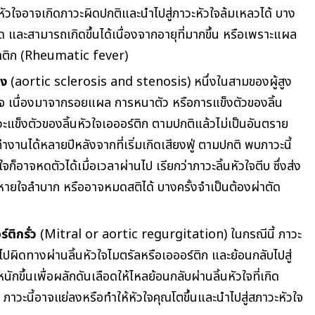
า หัวใจอาจเกิดภาวะผิดปกติและนำไปสู่ภาวะหัวใจล้มเหลวได้ บาง
ด และสามารถเกิดขึ้นได้เนื่องจากอายุที่มากขึ้น หรือเพราะแผล
รูมาติก (Rheumatic fever)
็ง
(aortic sclerosis and stenosis) หนึ่งในสามของผู้สูง
วใจ เนื่องมาจากรอยแผล การหนาตัว หรือการแข็งตัวของลิ้น
ภาวะแข็งตัวของลิ้นหัวใจเอออร์ติก ตามปกติแล้วไม่เป็นอันตราย
ำงานได้หลายปีหลังจากที่เริ่มเกิดเสียงฟู่ ตามปกติ พบภาวะนี้
วใจก็อาจหดตัวได้เมื่อเวลาผ่านไป เรียกว่าภาวะลิ้นหัวใจตีบ ซึ่งส่ง
ายใจลำบาก หรืออาจหมดสติได้ บางครั้งจำเป็นต้องผ่าตัด
์ติกรั่ว
(Mitral or aortic regurgitation) ในกรณีนี้ ภาวะ
ลไปผิดทางผ่านลิ้นหัวใจไมตรัลหรือเอออร์ติก และย้อนกลับไปสู่
ักขึ้นเพื่อผลักดันเลือดให้ไหลย้อนกลับผ่านลิ้นหัวใจที่เกิด
 ภาวะนี้อาจแย่ลงหรือทำให้หัวใจคุณโตขึ้นและนำไปสู่สภาวะหัวใจ