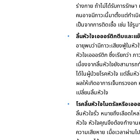
ร่างกาย ถ้าไม่ได้รับการรักษ
คนอาจมีภาวะนี้มาตั้งแต่กำเนิ
เป็นจากการติดเชื้อ เช่น ไข้
ลิ้นหัวใจเอออร์ติกตีบและแข
อายุพบว่ามีภาวะเสียงฟู่ในหั
หัวใจเอออร์ติก ซึ่งเรียกว่า 
เนื่องจากลิ้นหัวใจยังสามารถท
ได้ในผู้ป่วยโรคหัวใจ แต่ลิ้นหั
ผลให้เกิดอาการเจ็บทรวงอก ห
เปลี่ยนลิ้นหัวใจ
โรคลิ้นหัวใจไมตรัลหรือเอออร
ลิ้นหัวใจรั่ว หมายถึงเลือดไห
หัวใจ หัวใจคุณจึงต้องทำงานหน
ความเสียหาย เมื่อเวลาผ่านไป