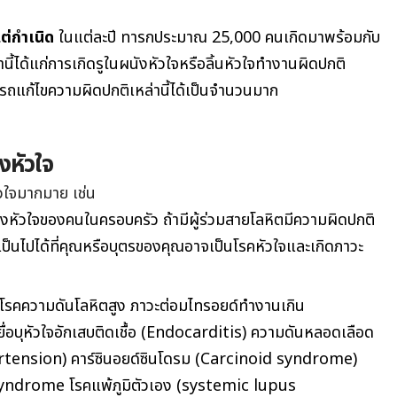
ต่กำเนิด
ในแต่ละปี ทารกประมาณ 25,000 คนเกิดมาพร้อมกับ
ี้ได้แก่การเกิดรูในผนังหัวใจหรือลิ้นหัวใจทำงานผิดปกติ
รถแก้ไขความผิดปกติเหล่านี้ได้เป็นจำนวนมาก
งหัวใจ
หัวใจมากมาย เช่น
องหัวใจของคนในครอบครัว ถ้ามีผู้ร่วมสายโลหิตมีความผิดปกติ
ามเป็นไปได้ที่คุณหรือบุตรของคุณอาจเป็นโรคหัวใจและเกิดภาวะ
น
โรคความดันโลหิตสูง
ภาวะต่อมไทรอยด์ทำงานเกิน
อบุหัวใจอักเสบติดเชื้อ (Endocarditis) ความดันหลอดเลือด
tension) คาร์ซินอยด์ซินโดรม (Carcinoid syndrome)
yndrome โรคแพ้ภูมิตัวเอง (systemic lupus