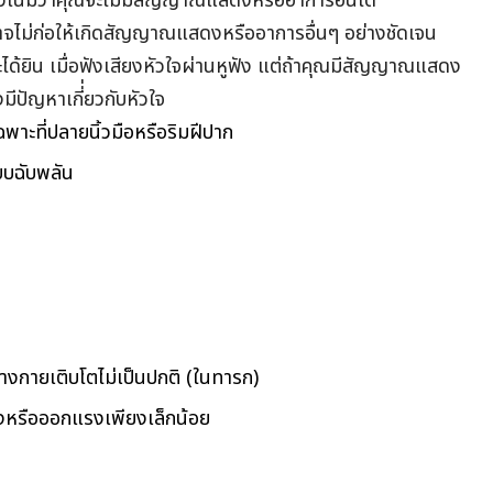
น้มว่าคุณจะไม่มีสัญญาณแสดงหรืออาการอื่นใด
าจไม่ก่อให้เกิดสัญญาณแสดงหรืออาการอื่นๆ อย่างชัดเจน
ได้ยิน เมื่อฟังเสียงหัวใจผ่านหูฟัง แต่ถ้าคุณมีสัญญาณแสดง
งมีปัญหาเกี่่ยวกับหัวใจ
พาะที่ปลายนิ้วมือหรือริมฝีปาก
บบฉับพลัน
างกายเติบโตไม่เป็นปกติ (ในทารก)
รงหรือออกแรงเพียงเล็กน้อย