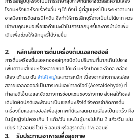
การเลิกสูบบุหรี่จึงเป็นการรักษาสุขภาพที่ดีที่อาจช่วยลดความเสี่ยง
โรคมะเร็งและโรคเรื้อรังอื่น ๆ ได้ ทั้งนี้ ผู้ที่สูบบุหรี่เป็นระยะเวลานาน
อาจมีอาการติดสารนิโคติน จึงทำให้การเลิกบุรี่อาจเป็นไปได้ยาก ควร
เข้าพบคุณหมอเพื่อขอคำแนะนำในการเลิกบุหรี่และการบำบัดเพิ่ม
เติมเพื่อช่วยให้เลิกบุหรี่ได้ง่ายขึ้น
2.
หลีกเลี่ยงการดื่มเครื่องดื่มแอลกอฮอล์
การดื่มเครื่องดื่มแอลกอฮอล์ทุกชนิดในปริมาณที่มากเกินไปอาจ
เพิ่มความเสี่ยงมะเร็งหลายชนิด ได้แก่ มะเร็งปากและลำคอ กล่อง
เสียง เต้านม ตับ
ลำไส้ใหญ่
และทวารหนัก เนื่องจากร่างกายจะย่อย
สลายแอลกอฮอล์เป็นสารเคมีแอซีทาลดีไฮด์ (Acetaldehyde) ที่
ทำลายดีเอ็นเอและขัดขวางการซ่อมแซมของร่างกาย ส่งผลให้เซลล์
เติบโตผิดปกติและพัฒนาเป็นเซลล์มะเร็งได้ จึงควรจำกัดการดื่ม
เครื่องดื่มแอลกอฮอล์เพื่อสุขภาพที่ดีและลดความเสี่ยงเป็นมะเร็ง คือ
ในผู้หญิงไม่ควรเกิน 1 แก้ว/วัน และในผู้ชายไม่เกิน 2 แก้ว/วัน เช่น
เบียร์ 12 ออนซ์ ไวน์ 5 ออนซ์ หรือสุรากลั่น 1½ ออนซ์
3.
รับประทานอาหารเพื่อสุขภาพ