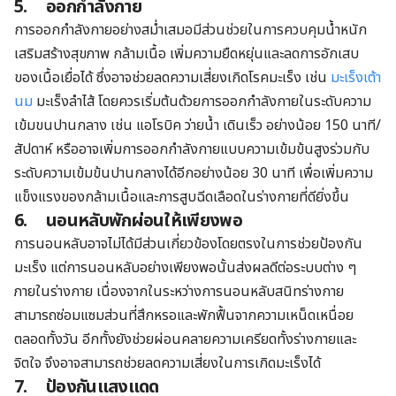
5.
ออกกำลังกาย
การออกกำลังกายอย่างสม่ำเสมอมีส่วนช่วยในการควบคุมน้ำหนัก
เสริมสร้างสุขภาพ กล้ามเนื้อ เพิ่มความยืดหยุ่นและลดการอักเสบ
ของเนื้อเยื่อได้ ซึ่งอาจช่วยลดความเสี่ยงเกิดโรคมะเร็ง เช่น
มะเร็งเต้า
นม
มะเร็งลำไส้ โดยควรเริ่มต้นด้วยการออกกำลังกายในระดับความ
เข้มขนปานกลาง เช่น แอโรบิค ว่ายน้ำ เดินเร็ว อย่างน้อย 150 นาที/
สัปดาห์ หรืออาจเพิ่มการออกกำลังกายแบบความเข้มข้นสูงร่วมกับ
ระดับความเข้มข้นปานกลางได้อีกอย่างน้อย 30 นาที เพื่อเพิ่มความ
แข็งแรงของกล้ามเนื้อและการสูบฉีดเลือดในร่างกายที่ดียิ่งขึ้น
6.
นอนหลับพักผ่อนให้เพียงพอ
การนอนหลับอาจไม่ได้มีส่วนเกี่ยวข้องโดยตรงในการช่วยป้องกัน
มะเร็ง แต่การนอนหลับอย่างเพียงพอนั้นส่งผลดีต่อระบบต่าง ๆ
ภายในร่างกาย เนื่องจากในระหว่างการนอนหลับสนิทร่างกาย
สามารถซ่อมแซมส่วนที่สึกหรอและพักฟื้นจากความเหน็ดเหนื่อย
ตลอดทั้งวัน อีกทั้งยังช่วยผ่อนคลายความเครียดทั้งร่างกายและ
จิตใจ จึงอาจสามารถช่วยลดความเสี่ยงในการเกิดมะเร็งได้
7.
ป้องกันแสงแดด