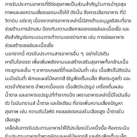
การรับประทานอาหารที่ดีต่อสุขภาพเป็นส่วนสำคัญในการบำรุงสุข
ภาพและลดความเสี่ยงของมะเร็งได้ ดังนั้น จึงควรเลือกอาหาร ที่มี
วิตามิน แร่ธาตุ เนื่องจากสารอาหารเหล่านี้มีสารต้านอนุมูลอิสระที่อาจ
ช่วยต้านการอักเสบ ป้องกันความเสียหายของเซลล์และเนื้อเยื่อ และ
ยังสำคัญต่อกระบวนการทำงานของร่างกาย เช่น การย่อยอาหาร
ช่วยสร้างเซลล์และเนื้อเยื่อ
นอกจากนี้ ควรรับประทานสารอาหารอื่น ๆ อย่างโปรตีน
คาร์โบไฮเดรต เพื่อเพิ่มพลังงานและสร้างเสริมสุขภาพทั้งกล้ามเนื้อ
กระดูกและอื่น ๆ อาหารแคลอรี่ต่ำและไขมันต่ำ เช่น เนื้อสัตว์ไม่ติดมัน
นมไขมันต่ำ ผักและผลไม้หลากสี ธัญพืชเต็มเมล็ด พืชตระกูลถั่ว และ
ควรจำกัดอาหาร จำพวกเนื้อแดง เนื้อสัตว์แปรรูป เครื่องดื่มผสม
น้ำตาล และอาหารแปรรูปที่ทำจากแป้ง เพราะอาหารเหล่านี้มีไขมันอิ่ม
ตัว ไขมันทรานส์ น้ำตาล และโซเดียม ที่อาจเพิ่มความเสี่ยงปัญหา
สุขภาพ เช่น ความดันโลหิต คอลลสเตอรอลในเลือดสูง น้ำตาลใน
เลือดสูง
เคล็ดลับการรับประทานอาหารให้ได้ประโยชน์ในหนึ่งมื้อ คือควรเน้น
รับประทานอาหารจำพวกผักและผลไม้หลากสี และธัญพืชเต็มเมล็ด