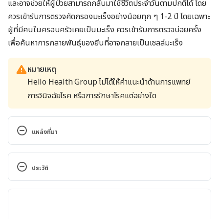
และอาจช่วยให้ผู้ป่วยสามารถกลับมาใช้ชีวิตประจำวันตามปกติได้ โดย
ควรเข้ารับการตรวจคัดกรองมะเร็งอย่างน้อยทุก ๆ 1-2 ปี โดยเฉพาะ
ผู้ที่มีคนในครอบครัวเคยเป็นมะเร็ง ควรเข้ารับการตรวจบ่อยครั้ง
เพื่อค้นหาการกลายพันธุ์ของยีนที่อาจกลายเป็นเซลล์มะเร็ง
หมายเหตุ
Hello Health Group ไม่ได้ให้คำแนะนำด้านการแพทย์
การวินิจฉัยโรค หรือการรักษาโรคแต่อย่างใด
แหล่งที่มา
Cancer prevention: 7 tips to reduce your risk. 
https://www.mayoclinic.org/healthy-
ประวัติ
lifestyle/adult-health/in-depth/cancer-
prevention/art-20044816. Accessed January 5, 2022
เวอร์ชันปัจจุบัน
Diet and Physical Activity: What’s the Cancer 
12/01/2022