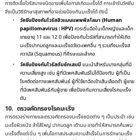
การติดเชื้อไวรัสบางชนิดอาจเพิ่มโอกาสเกิดมะเร็งได้ การเข้ารับวัคซีน
จึงเป็นวิธีรักษาสุขภาพที่อาจช่วยป้องกันมะเร็งได้ ดังนี้
วัคซีนป้องกันไวรัสฮิวแมนแพพพิลโลมา (Human
papillomavirus : HPV)
ควรเริ่มฉีดในเด็กหญิงและเด็ก
ชายอายุ 11 และ 12 ปี เพื่อป้องกันไวรัสที่สามารถทำให้เกิด
มะเร็งปากมดลูกและมะเร็งอวัยวะเพศอื่น ๆ รวมถึงมะเร็งส
ความัส (Squamous) ที่ศีรษะและลำคอ
วัคซีนป้องกันไวรัสตับอักเสบบี
แนะนำสำหรับบางกลุ่มที่มี
ความเสี่ยงสูง เช่น ผู้ที่มีเพศสัมพันธ์ไม่ได้ป้องกัน ผู้ที่เป็น
โรคติดต่อทางเพศสัมพันธ์ ผู้ที่ใช้ยาฉีดเข้าเส้นเลือดดำ ผู้ชาย
ที่มีเพศสัมพันธ์กับผู้ชาย เพื่อป้องกันความเสี่ยงโรคมะเร็ง
ตับ
10.
ตรวจคัดกรองโรคมะเร็ง
การตรวจร่างกายและตรวจคัดกรองมะเร็งชนิดต่าง ๆ เป็นประจำ เช่น
มะเร็งผิวหนัง ลำไส้ใหญ่ ปากมดลูก เต้านม อาจทำให้สามารถค้นพบ
มะเร็งตั้งแต่เนิ่น ๆ เพิ่มโอกาสประสบความสำเร็จในการรักษามะเร็ง