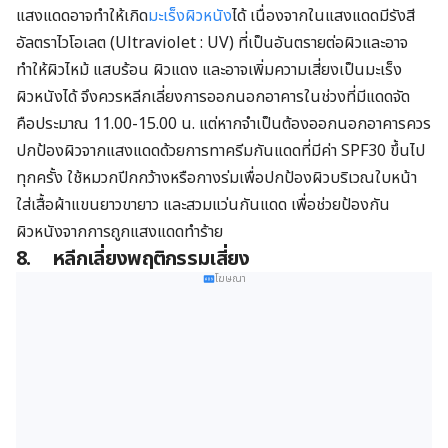
แสงแดดอาจทำให้เกิด
มะเร็งผิวหนัง
ได้ เนื่องจากในแสงแดดมีรังสี
อัลตราไวโอเลต (Ultraviolet : UV) ที่เป็นอันตรายต่อผิวและอาจ
ทำให้ผิวไหม้ แสบร้อน ผิวแดง และอาจเพิ่มความเสี่ยงเป็นมะเร็ง
ผิวหนังได้ จึงควรหลีกเลี่ยงการออกนอกอาคารในช่วงที่มีแดดจัด
คือประมาณ 11.00-15.00 น. แต่หากจำเป็นต้องออกนอกอาคารควร
ปกป้องผิวจากแสงแดดด้วยการทาครีมกันแดดที่มีค่า SPF30 ขึ้นไป
ทุกครั้ง ใช้หมวกปีกกว้างหรือกางร่มเพื่อปกป้องผิวบริเวณใบหน้า
ใส่เสื้อผ้าแขนยาวขายาว และสวมแว่นกันแดด เพื่อช่วยป้องกัน
ผิวหนังจากการถูกแสงแดดทำร้าย
8.
หลีกเลี่ยงพฤติกรรมเสี่ยง
โฆษณา