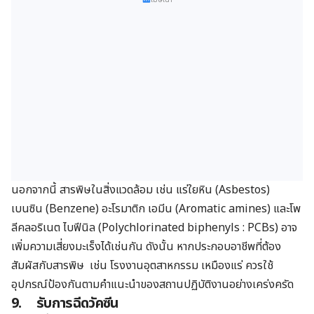
นอกจากนี้ สารพิษในสิ่งแวดล้อม เช่น แร่ใยหิน (Asbestos)
เบนซิน (Benzene) อะโรมาติก เอมีน (Aromatic amines) และโพ
ลีคลอริเนต ไบฟีนิล (Polychlorinated biphenyls : PCBs) อาจ
เพิ่มความเสี่ยงมะเร็งได้เช่นกัน ดังนั้น หากประกอบอาชีพที่ต้อง
สัมผัสกับสารพิษ เช่น โรงงานอุตสาหกรรม เหมืองแร่ ควรใช้
อุปกรณ์ป้องกันตามคำแนะนำของสถานปฏิบัติงานอย่างเคร่งครัด
9.
รับการฉีดวัคซีน