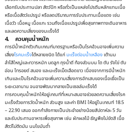
เลือกรับประทานปลา สัตว์ปีก หรือถั่วเป็นแหล่งโปรตีนหลักแทนเนื้อ
หรือเนื้อสัตว์แปรรูป หรือลดปริมาณการรับประทานเนื้อแดง เช่น
เนื้อวัว เนื้อหมู เนื้อแกะ รวมถึงเนื้อแปรรูปเพื่อสุขภาพทางเดินอาหาร
และลดความเสี่ยงของมะเร็งได้
4.
ควบคุมน้ำหนัก
การมีน้ำหนักตัวเกินเกณฑ์มาตรฐานหรือเป็นโรคอ้วนอาจเพิ่มความ
เสี่ยง
โรคมะเร็ง
ได้หลายชนิด ได้แก่
มะเร็งต่อมน้ำเหลือง
เต้านม
ลำไส้ใหญ่และทวารหนัก มดลูก ถุงน้ำดี ท้องส่วนบน ไต ตับ รังไข่ ตับ
อ่อน ไทรอยด์ สมอง และมะเร็งเม็ดเลือดขาว เนื่องจากการมีน้ำหนัก
เกินและเป็นโรคอ้วนอาจเพิ่มความเสี่ยงการอักเสบของเนื้อเยื่อเป็น
ระยะเวลานาน จนอาจพัฒนากลายเป็นเซลล์มะเร็งได้
การควบคุมน้ำหนักให้อยู่เกณฑ์ที่เหมาะสมอาจช่วยลดความเสี่ยงโรค
มะเร็งด้วยการวัดน้ำหนัก ส่วนสูง และค่า BMI ให้อยู่ในเกณฑ์ 18.5
– 22.90 เสมอ ออกกำลังกายเป็นประจำอย่างน้อยสัปดาห์ละ 5 วัน
และรับประทานอาหารเพื่อสุขภาพ เช่น ผักผลไม้ ธัญพืชไม่ขัดสี เนื้อ
สัตว์ไม่ติดมัน นมไขมันต่ำ