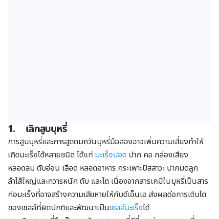
1.
เลิกสูบบุหรี่
การสูบบุหรี่และการสูดดมควันบุหรี่มือสองอาจเพิ่มความเสี่ยงทำให้
เกิดมะเร็งได้หลายชนิด ได้แก่
มะเร็งปอด
ปาก คอ กล่องเสียง
หลอดลม ตับอ่อน เลือด หลอดอาหาร กระเพาะปัสสาวะ ปากมดลูก
ลำไส้ใหญ่และทวารหนัก ตับ และไต เนื่องจากสารเคมีในบุหรี่เป็นสาร
ก่อมะเร็งที่อาจสร้างความเสียหายให้กับดีเอ็นเอ ส่งผลต่อการเติบโต
ของเซลล์ที่ผิดปกติและพัฒนาเป็น
เซลล์มะเร็ง
ได้