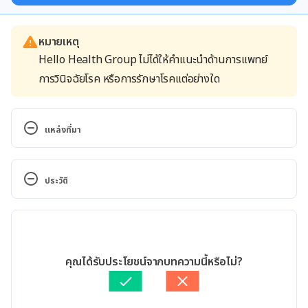
หมายเหตุ
Hello Health Group ไม่ได้ให้คำแนะนำด้านการแพทย์
การวินิจฉัยโรค หรือการรักษาโรคแต่อย่างใด
แหล่งที่มา
Diabetic nephropathy (kidney disease)
.
https://www.mayoclinic.org/diseases-
ประวัติ
conditions/diabetic-nephropathy/symptoms-
causes/syc-20354556
. Accessed January 25, 2022.
เวอร์ชันปัจจุบัน
Diabetes – A Major Risk Factor for Kidney Disease.
04/07/2022
https://www.kidney.org/atoz/content/diabetes. 
เขียนโดย 
จินดารัตน์ สิริวิจักษณ์
คุณได้รับประโยชน์จากบทความนี้หรือไม่?
Accessed January 25, 2022.
ตรวจสอบข้อมูลทางการแพทย์โดย
นายแพทย์กมล โฆษิตรังสิกุล
อัปเดตโดย: 
พลอย วงษ์วิไล
Diabetic Nephropathy. 