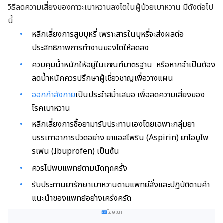
วิธีลดความเสี่ยงของภาวะเบาหวานลงไตในผู้ป่วยเบาหวาน มีดังต่อไป
นี้
หลีกเลี่ยงการสูบบุหรี่ เพราะสารในบุหรี่จะส่งผลต่อ
ประสิทธิภาพการทำงานของไตให้ลดลง
ควบคุมน้ำหนักให้อยู่ในเกณฑ์มาตรฐาน หรือหากจำเป็นต้อง
ลดน้ำหนักควรปรึกษาผู้เชี่ยวชาญเพื่อวางแผน
ออกกำลังกาย
เป็นประจำสม่ำเสมอ เพื่อลดความเสี่ยงของ
โรคเบาหวาน
หลีกเลี่ยงการซื้อยามารับประทานเองโดยเฉพาะกลุ่มยา
บรรเทาอาการปวดอย่าง ยาแอสไพริน (Aspirin) ยาไอบูโพ
รเฟน (Ibuprofen) เป็นต้น
ควรไปพบแพทย์ตามนัดทุกครั้ง
รับประทานยารักษาเบาหวานตามแพทย์สั่งและปฏิบัติตามคำ
แนะนำของแพทย์อย่างเคร่งครัด
โฆษณา