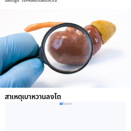
เลือดสูง โรคหลอดเลือดหัวใจ
สาเหตุเบาหวานลงไต
โฆษณา