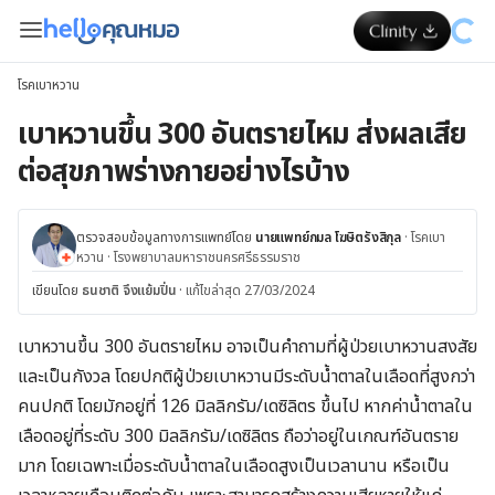
โรคเบาหวาน
เบาหวานขึ้น 300 อันตรายไหม ส่งผลเสีย
ต่อสุขภาพร่างกายอย่างไรบ้าง
ตรวจสอบข้อมูลทางการแพทย์โดย
นายแพทย์กมล โฆษิตรังสิกุล
·
โรคเบา
หวาน
·
โรงพยาบาลมหาราชนครศรีธรรมราช
เขียนโดย
ธนชาติ จึงแย้มปิ่น
·
แก้ไขล่าสุด 27/03/2024
เบาหวานขึ้น 300 อันตรายไหม อาจเป็นคำถามที่ผู้ป่วยเบาหวานสงสัย
และเป็นกังวล โดยปกติผู้ป่วยเบาหวานมีระดับน้ำตาลในเลือดที่สูงกว่า
คนปกติ โดยมักอยู่ที่ 126 มิลลิกรัม/เดซิลิตร ขึ้นไป หากค่าน้ำตาลใน
เลือดอยู่ที่ระดับ 300 มิลลิกรัม/เดซิลิตร ถือว่าอยู่ในเกณฑ์อันตราย
มาก โดยเฉพาะเมื่อระดับน้ำตาลในเลือดสูงเป็นเวลานาน หรือเป็น