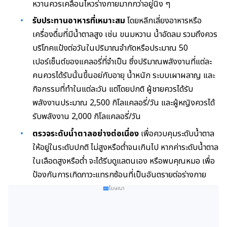
หวานควรเคลื่อนไหวร่างกายมากกว่าอยู่นิ่ง ๆ
รับประทานอาหารที่เหมาะสม
โดยหลีกเลี่ยงอาหารหรือ
เครื่องดื่มที่มีน้ำตาลสูง เช่น ขนมหวาน น้ำอัดลม รวมถึงควร
บริโภคแป้งต่อวันในปริมาณจำกัดหรือประมาณ 50
เปอร์เซ็นต์ของแคลอรี่ที่จำเป็น ซึ่งปริมาณพลังงานที่แต่ละ
คนควรได้รับนั้นขึ้นอย่กับอายุ น้ำหนัก ระบบเผาผลาญ และ
กิจกรรมที่ทำในแต่ละวัน แต่โดยปกติ ผู้ชายควรได้รับ
พลังงานประมาณ 2,500 กิโลแคลอรี่/วัน และผู้หญิงควรได้
รับพลังงาน 2,000 กิโลแคลอรี่/วัน
ตรวจระดับน้ำตาลอย่างต่อเนื่อง
เพื่อควบคุมระดับน้ำตาล
ให้อยู่ในระดับปกติ ไม่สูงหรือต่ำจนเกินไป หากค่าระดับน้ำตาล
ในเลือดสูงหรือต่ำ จะได้รีบดูแลตนเอง หรือพบคุณหมอ เพื่อ
ป้องกันการเกิดภาวะแทรกซ้อนที่เป็นอันตรายต่อร่างกาย
โฆษณา