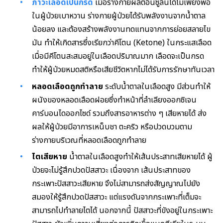
ภาวะเลือดเป็นกรด
เมื่อร่างกายผลิตอินซูลินได้ไม่เพียงพอ
ในผู้ป่วยเบาหวาน ร่างกายผู้ป่วยได้รับพลังงานจากน้ำตาล
น้อยลง และต้องสร้างพลังงานทดแทนจากการย่อยสลายไข
มัน ทำให้เกิดสารซึ่งเรียกว่าคีโตน (Ketone) ในกระแสเลือด
เมื่อมีคีโตนสะสมอยู่ในเลือดปริมาณมาก เลือดจะเป็นกรด
ทำให้ผู้ป่วยหมดสติหรือเสียชีวิตหากไม่ได้รับการรักษาทันเวลา
หลอดเลือด
ถูกทำลาย
ระดับน้ำตาลในเลือดสูง มีส่วนทำให้
ผนังของหลอดเลือดฝอยซึ่งทำหน้าที่ลำเลียงออกซิเจน
คาร์บอนไดออกไซด์ รวมถึงสารอาหารต่าง ๆ เสียหายได้ ส่ง
ผลให้ผู้ป่วยมีอาการเหน็บชา ตะคริว หรือปวดบวมตาม
ร่างกายบริเวณที่หลอดเลือดถูกทำลาย
ไตเสียหาย
น้ำตาลในเลือดสูงทำให้เส้นประสาทเสียหายได้ ผู้
ป่วยจะไม่รู้สึกปวดปัสสาวะ เนื่องจาก เส้นประสาทของ
กระเพาะปัสสาวะเสียหาย จึงไม่สามารถส่งสัญญาณไปยัง
สมองให้รู้สึกปวดปัสสาวะ แต่แรงดันจากกระเพาะที่เต็มจะ
สามารถไปทำลายไตได้ นอกจากนี้ ปัสสาวะที่ขังอยู่ในกระเพาะ