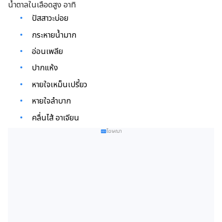
น้ำตาลในเลือดสูง อาทิ
ปัสสาวะบ่อย
กระหายน้ำมาก
อ่อนเพลีย
ปากแห้ง
หายใจเหม็นเปรี้ยว
หายใจลำบาก
คลื่นไส้ อาเจียน
โฆษณา