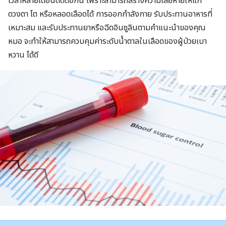
เวลาหลายเดือนติดต่อกัน เพราะสามารถสร้างความเสียหายให้แก่
ดวงตา ไต หรือหลอดเลือดได้ การออกกำลังกาย รับประทานอาหารที่
เหมาะสม และรับประทานยาหรือฉีดอินซูลินตามคำแนะนำของคุณ
หมอ จะทำให้สามารถควบคุมค่าระดับน้ำตาลในเลือดของผู้ป่วยเบา
หวาน ได้ดี