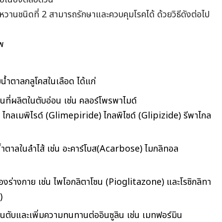
บาหวานชนิดที่ 2 สามารถรักษาและควบคุมโรคได้ ด้วยวิธีดังต่อไป
าพ
น้ำตาลกลูโคสในเลือด ได้แก่
ินที่ผลิตในตับอ่อน เช่น คลอร์โพรพาไมด์
ลเมพิไรด์ (Glimepiride) ไกลพิไซด์ (Glipizide) รีพาไกล
้ำตาลในลำไส้ เช่น อะคาร์โบส(Acarbose) ไมกลิทอล
นของร่างกาย เช่น ไพโอกลิตาโซน (Pioglitazone) และโรซิกลิทา
)
ตับและเพิ่มความทนทานต่ออินซูลิน เช่น เมทฟอร์มิน