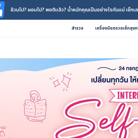
อ้วนไป? ผอมไป? พอดีแล้ว? น้ำหนักคุณเป็นอย่างไรกันแน่ เช็กเล
สำรวจ
เครื่องมือตรวจเช็กสุข