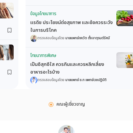
ข้อมูลโภชนาการ
แรดิช ประโยชน์ต่อสุขภาพ และข้อควรระวัง
ในการบริโภค
ตรวจสอบข้อมูลโดย
นายแพทย์ภควัต ตั้งจาตุรนต์รัศมี
โภชนาการพิเศษ
เป็นอีสุกอีใส ควรกินและควรหลีกเลี่ยง
อาหารอะไรบ้าง
ตรวจสอบข้อมูลโดย
นายแพทย์ ช.ท แพทย์เวชปฏิบัติ
คณะผู้เชี่ยวชาญ