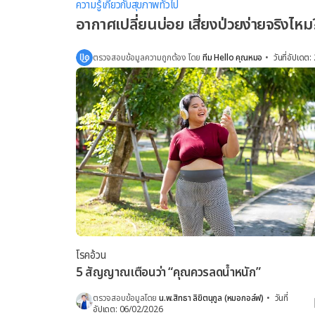
ความรู้เกี่ยวกับสุขภาพทั่วไป
อากาศเปลี่ยนบ่อย เสี่ยงป่วยง่ายจริงไหม
ตรวจสอบข้อมูลความถูกต้อง โดย
ทีม Hello คุณหมอ
•
วันที่อัปเดต
:
โรคอ้วน
5 สัญญาณเตือนว่า “คุณควรลดน้ำหนัก”
ตรวจสอบข้อมูลโดย
น.พ.สิทธา ลิขิตนุกูล (หมอกอล์ฟ)
•
วันที่
อัปเดต
:
06/02/2026