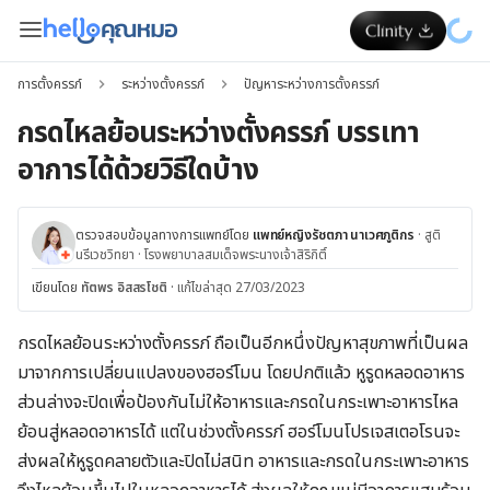
การตั้งครรภ์
ระหว่างตั้งครรภ์
ปัญหาระหว่างการตั้งครรภ์
กรดไหลย้อนระหว่างตั้งครรภ์ บรรเทา
อาการได้ด้วยวิธีใดบ้าง
ตรวจสอบข้อมูลทางการแพทย์โดย
แพทย์หญิงรัชตภา นาเวศภูติกร
·
สูติ
นรีเวชวิทยา
·
โรงพยาบาลสมเด็จพระนางเจ้าสิริกิติ์
เขียนโดย
ทัตพร อิสสรโชติ
·
แก้ไขล่าสุด 27/03/2023
กรดไหลย้อนระหว่างตั้งครรภ์ ถือเป็นอีกหนึ่งปัญหาสุขภาพที่เป็นผล
มาจากการเปลี่ยนแปลงของฮอร์โมน โดยปกติแล้ว หูรูดหลอดอาหาร
ส่วนล่างจะปิดเพื่อป้องกันไม่ให้อาหารและกรดในกระเพาะอาหารไหล
ย้อนสู่หลอดอาหารได้ แต่ในช่วงตั้งครรภ์ ฮอร์โมนโปรเจสเตอโรนจะ
ส่งผลให้หูรูดคลายตัวและปิดไม่สนิท อาหารและกรดในกระเพาะอาหาร