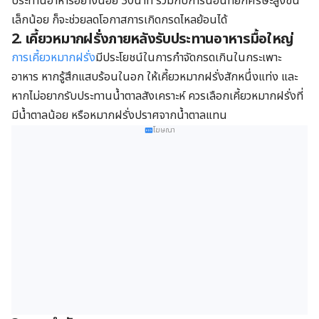
ประทานอาหารอย่างน้อย 30นาที ร่วมกับการนอนที่ยกศีรษะสูงขึ้น
เล็กน้อย ก็จะช่วยลดโอกาสการเกิดกรดไหลย้อนได้
2. เคี้ยวหมากฝรั่งภายหลังรับประทานอาหารมื้อใหญ่
การเคี้ยวหมากฝรั่ง
มีประโยชน์ในการกำจัดกรดเกินในกระเพาะ
อาหาร หากรู้สึกแสบร้อนในอก ให้เคี้ยวหมากฝรั่งสักหนึ่งแท่ง และ
หากไม่อยากรับประทานน้ำตาลสังเคราะห์ ควรเลือกเคี้ยวหมากฝรั่งที่
มีน้ำตาลน้อย หรือหมากฝรั่งปราศจากน้ำตาลแทน
โฆษณา