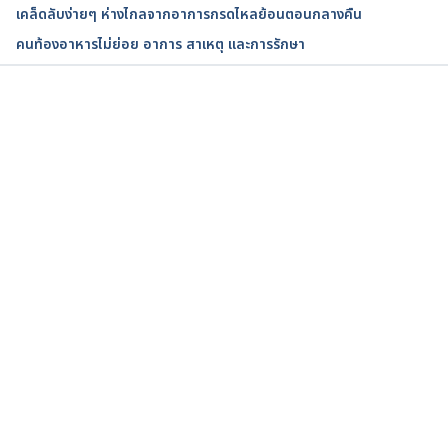
What Is Acid Reflux Disease?. 
เคล็ดลับง่ายๆ ห่างไกลจากอาการกรดไหลย้อนตอนกลางคืน
https://www.webmd.com/heartburn-
คนท้องอาหารไม่ย่อย อาการ สาเหตุ และการรักษา
gerd/guide/what-is-acid-reflux-disease. AAccessed 
February 14, 2022.
Indigestion and heartburn in pregnancy. 
กำลังโหลด...
https://www.nhs.uk/pregnancy/related-
conditions/common-symptoms/indigestion-and-
heartburn/. Accessed February 14, 2022.