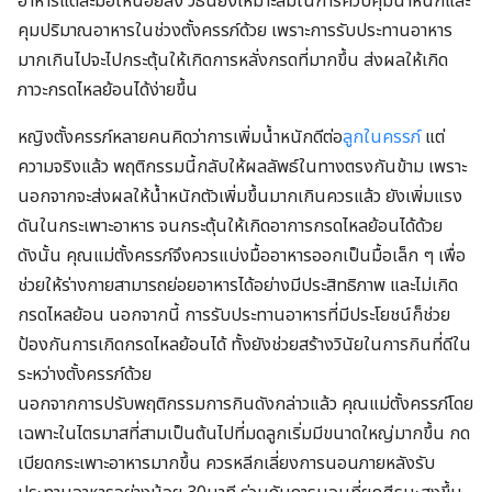
อาหารแต่ละมื้อให้น้อยลง วิธีนี้ยังเหมาะสมในการควบคุมน้ำหนักและ
คุมปริมาณอาหารในช่วงตั้งครรภ์ด้วย เพราะการรับประทานอาหาร
มากเกินไปจะไปกระตุ้นให้เกิด
การหลั่งกรดที่มากขึ้น ส่งผลให้เกิด
ภาวะกรดไหลย้อนได้ง่ายขึ้น
หญิงตั้งครรภ์หลายคนคิดว่าการเพิ่มน้ำหนักดีต่อ
ลูกในครรภ์
แต่
ความจริงแล้ว พฤติกรรมนี้กลับให้ผลลัพธ์ในทางตรงกันข้าม เพราะ
นอกจากจะส่งผลให้น้ำหนักตัวเพิ่มขึ้นมากเกินควรแล้ว ยังเพิ่มแรง
ดันในกระเพาะอาหาร จนกระตุ้นให้เกิดอาการกรดไหลย้อนได้ด้วย
ดังนั้น คุณแม่ตั้งครรภ์จึงควรแบ่งมื้ออาหารออกเป็นมื้อเล็ก ๆ เพื่อ
ช่วยให้ร่างกายสามารถย่อยอาหารได้อย่างมีประสิทธิภาพ และไม่เกิด
กรดไหลย้อน นอกจากนี้ การรับประทานอาหารที่มีประโยชน์ก็ช่วย
ป้องกันการเกิดกรดไหลย้อนได้ ทั้งยังช่วยสร้างวินัยในการกินที่ดีใน
ระหว่างตั้งครรภ์ด้วย
นอกจากการปรับพฤติกรรมการกินดังกล่าวแล้ว คุณแม่ตั้งครรภ์โดย
เฉพาะในไตรมาสที่สามเป็นต้นไปที่มดลูกเริ่มมีขนาดใหญ่มากขึ้น กด
เบียดกระเพาะอาหารมากขึ้น ควรหลีกเลี่ยงการนอนภายหลังรับ