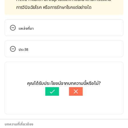
การวินิจฉัยโรค หรือการรักษาโรคแต่อย่างใด
แหล่งที่มา
Heartburn (natural remedies). 
http://www.babycentre.co.uk/a549306/heartburn-
ประวัติ
natural-remedies
. Accessed February 14, 2022.
เวอร์ชันปัจจุบัน
12 Ways to Soothe Heartburn in Pregnancy. 
http://www.health.com/health/gallery/0,,20527766,
27/03/2023
00.html
. Accessed February 14, 2022.
เขียนโดย 
ทัตพร อิสสรโชติ
คุณได้รับประโยชน์จากบทความนี้หรือไม่?
ตรวจสอบข้อมูลทางการแพทย์โดย
แพทย์หญิงรัชตภา นาเวศภูติ
5 Ways to Reduce Heartburn During Pregnancy. 
กร
อัปเดตโดย: 
พลอย วงษ์วิไล
http://www.fitpregnancy.com/nutrition/prenatal-
nutrition/5-ways-reduce-heartburn-during-
pregnancy
. Accessed February 14, 2022.
บทความที่เกี่ยวข้อง