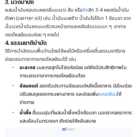
3. นวดบำบัด
ผสมน้ำมันหอมระเหยกลิ่นมะนาว ส้ม หรือ
ขิง
สัก 3-4 หยดต่อน้ำมัน
ตัวพา (carrier oil) เช่น น้ำมันมะพร้าว น้ำมันโจโจ้บา 1 ช้อนชา จาก
นั้นนวดน้ำมันลงบนบริเวณหน้าอกและหลังส่วนบนเบา ๆ อาการ
กรดไหลย้อนจะค่อย ๆ หายไป
4. ธรรมชาติบำบัด
วิธีการบำบัดแบบพื้นบ้านโดยใช้ผลไม้หรือเครื่องดื่มธรรมชาติอาจ
ช่วยบรรเทาอาการกรดไหลย้อนได้ เช่น
มะละกอ
มะละกอสุกไม่ใช่แค่อร่อย แต่ยังมีประสิทธิภาพใน
การบรรเทาอาการกรดไหลย้อนด้วย
อัลมอนด์
ลองรับประทานอัลมอนด์หลังมื้ออาหาร มีส่วนช่วย
ปรับสมดุลของกระเพาะอาหาร และช่วยเพิ่ม
แคลเซียม
ให้
ร่างกาย
น้ำผึ้ง
ดื่มนมอุ่นที่ผสมน้ำผึ้งหนึ่งช้อนชา นอกจากลดอาการ
แสบร้อนในทรวงอก ยังช่วยให้หลับสบาย
โฆษณา