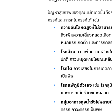
ปัญหาสุขภาพของคุณแม่ที่เกิดขึ้นทั้
ครรภ์และทารกในครรภ์ได้ เช่น
ความดันโลหิตสูงที่ไม่สามาร
ถึงเพิ่มความเสี่ยงหลอดเลือ
หนักแรกเกิดต่ำ และทารกค
โรคอ้วน
อาจเพิ่มความเสี่ยง
ปกติ ภาวะหยุดหายใจขณะหลับแ
โรคไต
อาจเสี่ยงในการเกิดภ
เป็นพิษ
โรคแพ้ภูมิตัวเอง
เช่น โรคลู
และทารกเสียชีวิตขณะคลอด
กลุ่มอาการถุงน้ำรังไข่หลาย
ครรภ์ ภาวะครรภ์เป็นพิษ