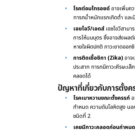
โรคต่อมไทรอยด์
อาจเพิ่มคว
ทารกน้ำหนักแรกเกิดต่ำ แล
เอชไอวี/เอดส์
เอชไอวีสามารถ
การให้นมบุตร ซึ่งอาจส่งผล
หายใจผิดปกติ ภาวะขาดออกซ
การติดเชื้อซิกา (Zika)
อาจเพ
ประสาท ทารกมีภาวะศีรษะเล็ก
คลอดได้
ปัญหาที่เกี่ยวกับการตั้งค
โรคเบาหวานขณะตั้งครรภ์
อา
กำหนด ความดันโลหิตสูง นอกจ
ชนิดที่ 2
เคยมีภาวะคลอดก่อนกำหนด