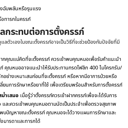
่างฉับพลันหรือรุนแรง
หรือทารกในครรภ์
มีผลกระทบต่อการตั้งครรภ์
แลตัวเองในขณะตั้งครรภ์อาจเป็นวิธีที่จะช่วยป้องกันปัจจัยที่มี
ากคุณแม่คิดที่จะตั้งครรภ์ ควรเข้าพบคุณหมอเพื่อรับคำแนะนำ
รภ์ คุณหมออาจแนะนำให้รับประทานกรดโฟลิก 400 ไมโครกรัม/
กอย่างเหมาะสมก่อนที่จะตั้งครรภ์ หรือหากมีอาการป่วยหรือ
ลี่ยนการรักษา
หรือยาที่ใช้
เพื่อเตรียมพร้อมสำหรับการตั้งครรภ์
สม่ำเสมอ
เมื่อรู้ว่าตั้งครรภ์ควรเข้าฝากครรภ์เพื่อจะได้รับการ
อ และควรเข้าพบคุณหมอตามนัดเป็นประจำเพื่อตรวจสุขภาพ
กพบปัญหาขณะตั้งครรภ์ คุณหมอ
จะได้วางแผนการรักษาและ
ั้งมารดาและ
ทารกได้