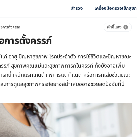
สำรวจ
เครื่องมือตรวจเช็กสุข
คำชี้แจง
างการตั้งครรภ์
่อการตั้งครรภ์
ได้แก่ อายุ ปัญหาสุขภาพ โรคประจำตัว การใช้ชีวิตและปัญหาขณะ
พครรภ์ สุขภาพคุณแม่และสุขภาพทารกในครรภ์ ทั้งยังอาจเพิ่ม
กน้ำหนักแรกเกิดต่ำ พิการแต่กำเนิด หรือทารกเสียชีวิตขณะ
และการดูแลสุขภาพครรภ์อย่างสม่ำเสมออาจช่วยลดปัจจัยที่มี