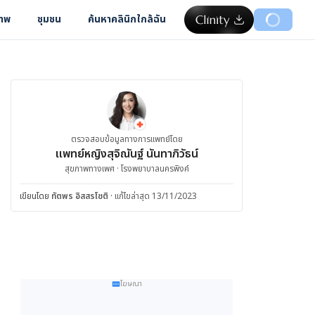
ภาพ
ชุมชน
ค้นหาคลินิกใกล้ฉัน
ตรวจสอบข้อมูลทางการแพทย์โดย
แพทย์หญิงสุจิณันฐ์ นันทาภิวัธน์
สุขภาพทางเพศ · โรงพยาบาลนครพิงค์
เขียนโดย
ทัตพร อิสสรโชติ
·
แก้ไขล่าสุด 13/11/2023
โฆษณา