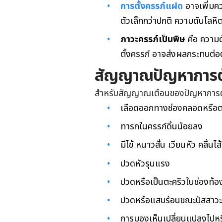
การตั้งครรภ์แฝด
อาจเพิ่มค
ตัวเล็กกว่าปกติ
ความดันโลหิต
ภาวะครรภ์เป็นพิษ
คือ ความดั
ตั้งครรภ์ อาจส่งผลกระทบต่อ
สัญญาณปัญหาการตั
สำหรับสัญญาณเตือนของปัญหาการตั้ง
เลือดออกทางช่องคลอดหรือต
ทารกในครรภ์ดิ้นน้อยลง
มีไข้ หนาวสั่น เวียนหัว คลื่น
ปวดหัวรุนแรง
ปวดหรือเป็นตะคริวในช่องท้อ
ปวดหรือแสบร้อนขณะปัสสาวะ
การมองเห็นเปลี่ยนแปลงไปหรื