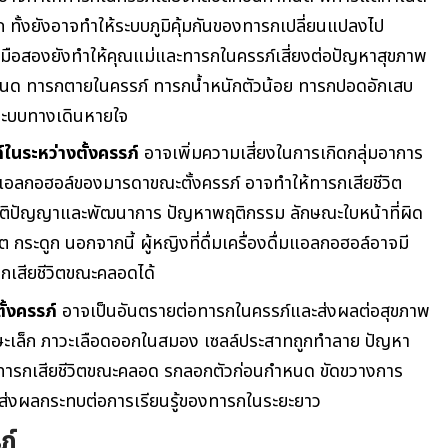
 ทั้งยังอาจทำให้ระบบภูมิคุ้มกันของทารกเปลี่ยนแปลงไป
ี่มือสองยังทำให้คุณแม่และทารกในครรภ์เสี่ยงต่อปัญหาสุขภาพ
กำหนด ทารกตายในครรภ์ ทารกน้ำหนักตัวน้อย ทารกปอดอักเสบ
ะบบทางเดินหายใจ
์ในระหว่างตั้งครรภ์
อาจเพิ่มความเสี่ยงในการเกิดกลุ่มอาการ
อลกอฮอล์ของมารดาขณะตั้งครรภ์ อาจทำให้ทารกเสียชีวิต
ติปัญญาและพัฒนาการ ปัญหาพฤติกรรม ลักษณะใบหน้าที่ผิด
กระดูก นอกจากนี้ ผู้หญิงที่ดื่มเครื่องดื่มแอลกอฮอล์อาจมี
รกเสียชีวิตขณะคลอดได้
ั้งครรภ์
อาจเป็นอันตรายต่อทารกในครรภ์และส่งผลต่อสุขภาพ
ะเล็ก ภาวะเลือดออกในสมอง เซลล์ประสาทถูกทำลาย ปัญหา
งทารกเสียชีวิตขณะคลอด
รกลอกตัวก่อนกำหนด ขัดขวางการ
่งผลกระทบต่อการเรียนรู้ของทารกในระยะยาว
ภ์