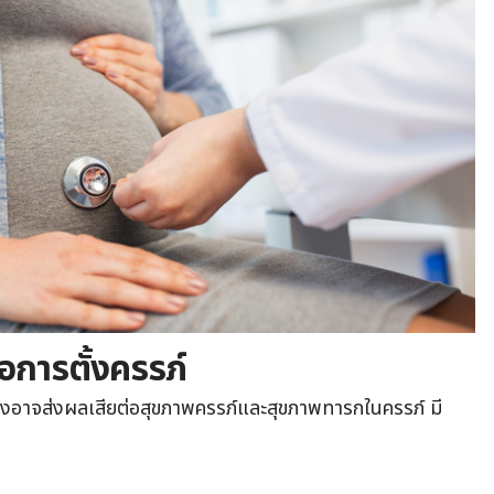
่อการตั้งครรภ์
มซึ่งอาจส่งผลเสียต่อสุขภาพครรภ์และสุขภาพทารกในครรภ์ มี