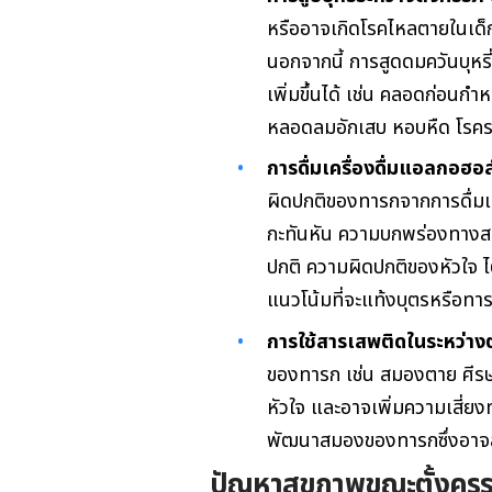
หรืออาจเกิดโรคไหลตายในเด็ก
นอกจากนี้ การสูดดมควันบุหร
เพิ่มขึ้นได้ เช่น คลอดก่อน
หลอดลมอักเสบ หอบหืด โรคร
การดื่มเครื่องดื่มแอลกอฮอล
ผิดปกติของทารกจากการดื่มแ
กะทันหัน ความบกพร่องทางส
ปกติ ความผิดปกติของหัวใจ ไต 
แนวโน้มที่จะแท้งบุตรหรือทา
การใช้สารเสพติดในระหว่างต
ของทารก เช่น สมองตาย ศีรษ
หัวใจ และอาจเพิ่มความเสี่ย
พัฒนาสมองของทารกซึ่งอาจส
ปัญหาสุขภาพขณะตั้งครร