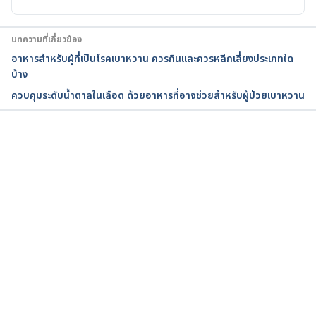
https://www.niddk.nih.gov/health-
information/communication-
บทความที่เกี่ยวข้อง
programs/ndep/health-professionals/helping-
อาหารสำหรับผู้ที่เป็นโรคเบาหวาน ควรกินและควรหลีกเลี่ยงประเภทใด
student-diabetes-succeed-guide-school-
บ้าง
personnel/actions-for-school-personnel-parents-
ควบคุมระดับน้ำตาลในเลือด ด้วยอาหารที่อาจช่วยสำหรับผู้ป่วยเบาหวาน
students/teacher. Accessed June 25, 2015.
กำลังโหลด...