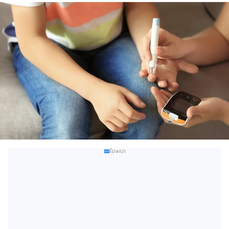
โฆษณา