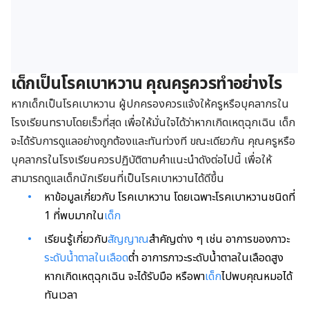
เด็กเป็นโรคเบาหวาน คุณครูควรทำอย่างไร
หากเด็กเป็นโรคเบาหวาน ผู้ปกครองควรแจ้งให้ครูหรือบุคลากรใน
โรงเรียนทราบโดยเร็วที่สุด เพื่อให้มั่นใจได้ว่าหากเกิดเหตุฉุกเฉิน เด็ก
จะได้รับการดูแลอย่างถูกต้องและทันท่วงที ขณะเดียวกัน คุณครูหรือ
บุคลากรในโรงเรียนควรปฏิบัติตามคำแนะนำดังต่อไปนี้ เพื่อให้
สามารถดูแลเด็กนักเรียนที่เป็นโรคเบาหวานได้ดีขึ้น
หาข้อมูลเกี่ยวกับ โรคเบาหวาน โดยเฉพาะโรคเบาหวานชนิดที่
1 ที่พบมากใน
เด็ก
เรียนรู้เกี่ยวกับ
สัญญาณ
สำคัญต่าง ๆ เช่น อาการของภาวะ
ระดับน้ำตาลในเลือด
ต่ำ อาการภาวะระดับน้ำตาลในเลือดสูง
หากเกิดเหตุฉุกเฉิน จะได้รับมือ หรือพา
เด็ก
ไปพบคุณหมอได้
ทันเวลา