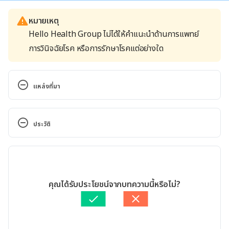
หมายเหตุ
Hello Health Group ไม่ได้ให้คำแนะนำด้านการแพทย์
การวินิจฉัยโรค หรือการรักษาโรคแต่อย่างใด
แหล่งที่มา
Diabetes in schools – Responsibilities of school 
nurses. https://www.diabetes.org.uk/Guide-to-
ประวัติ
diabetes/Schools/School-staff/Responsibilities-
school-nurses/. Accessed June 25, 2015.
เวอร์ชันปัจจุบัน
How teachers can support students with type 1 
16/06/2022
diabetes. 
เขียนโดย 
วรภพ ไกยเดช
คุณได้รับประโยชน์จากบทความนี้หรือไม่?
https://www.diabetesatschool.ca/tools/support. 
ตรวจสอบความถูกต้องของข้อมูลโดย
เนตรนภา ปะวะคัง
Accessed June 25, 2015.
อัปเดตโดย: 
เนตรนภา ปะวะคัง
Actions for the Teacher. 