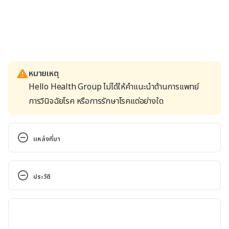
หมายเหตุ
Hello Health Group ไม่ได้ให้คำแนะนำด้านการแพทย์
การวินิจฉัยโรค หรือการรักษาโรคแต่อย่างใด
แหล่งที่มา
Helping Children Learn Right From Wrong. 
https://www.zerotothree.org/resources/1689-
ประวัติ
helping-children-learn-right-from-wrong. 
Accessed May 17, 2017
เวอร์ชันปัจจุบัน
Teaching Children Right from Wrong with Healthy 
13/02/2022