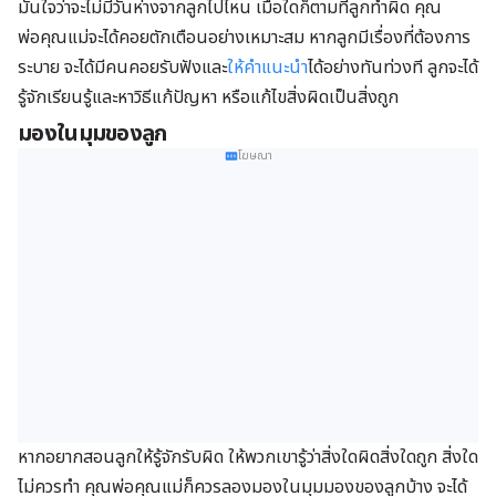
มั่นใจว่าจะไม่มีวันห่างจากลูกไปไหน เมื่อใดก็ตามที่ลูกทำผิด คุณ
พ่อคุณแม่จะได้คอยตักเตือนอย่างเหมาะสม หากลูกมีเรื่องที่ต้องการ
ระบาย จะได้มีคนคอยรับฟังและ
ให้คำแนะนำ
ได้อย่างทันท่วงที ลูกจะได้
รู้จักเรียนรู้และหาวิธีแก้ปัญหา หรือแก้ไขสิ่งผิดเป็นสิ่งถูก
มองในมุมของลูก
โฆษณา
หากอยากสอนลูกให้รู้จักรับผิด ให้พวกเขารู้ว่าสิ่งใดผิดสิ่งใดถูก สิ่งใด
ไม่ควรทำ คุณพ่อคุณแม่ก็ควรลองมองในมุมมองของลูกบ้าง จะได้