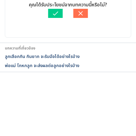
Forms of Discipline. 
เขียนโดย 
Sopista Kongchon
คุณได้รับประโยชน์จากบทความนี้หรือไม่?
https://preventchildabuse.org/latest-
ตรวจสอบความถูกต้องของข้อมูลโดย
สิฏฐิณิศา รัชตวโรทัย
activity/teaching-children-right-from-wrong-with-
อัปเดตโดย: 
สิฏฐิณิศา รัชตวโรทัย
healthy-forms-of-discipline/. Accessed May 17, 
2017
Ages and Stages: Learning Right from Wrong. 
บทความที่เกี่ยวข้อง
https://www.first5la.org/article/ages-and-stages-
ลูกเลือกกิน กินยาก จะรับมือได้อย่างไรบ้าง
learning-right-from-wrong/. Accessed February 13, 
พ่อแม่ โกหกลูก จะส่งผลต่อลูกอย่างไรบ้าง
2022
What’s the Best Way to Discipline My Child?. 
https://www.healthychildren.org/English/family-
กำลังโหลด...
life/family-dynamics/communication-
discipline/Pages/Disciplining-Your-Child.aspx. 
Accessed February 13, 2022
Ages and Stages of Development. 
https://www.cde.ca.gov/sp/cd/re/caqdevelopment.a