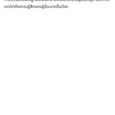
เขานึกถึงความรู้สึกของผู้อื่นมากขึ้นด้วย