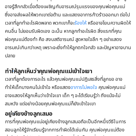
อาจรู้สึกกลัวเมื่อต้องเผชิญกับอารมณ์รุนแรงของคุณพ่อคุณแม่
ซึ่งอาจส่งผลให้พวกเขาต่อต้าน และแสดงอาการก้าวร้าวออกมา ต่อไป
เวลาที่ลูกทำอะไรผิดพลาด พวกเขาก็จะ
ร้องไห้
หรืออาจโยนความผิดให้
คนอื่น ไม่ยอมรับผิดเอง ฉะนั้น หากลูกทำอะไรผิด สิ่งแรกที่คุณ
พ่อคุณแม่ต้องทำ คือ สงบสติอารมณ์ สูดหายใจลึก ๆ อย่าแสดง
อารมณ์เกินกว่าเหตุ เพราะจะยิ่งทำให้ลูกตกใจกลัว และปัญหาอาจบาน
ปลาย
ทำให้ลูกเห็นว่าคุณพ่อคุณแม่เข้าใจเขา
เวลาที่ลูกต้องการอะไร แล้วคุณพ่อคุณแม่ปฏิเสธสิ่งที่ลูกขอ อาจ
ทำให้เด็กบางคนไม่เข้าใจ หรือแสดง
อาการไม่พอใจ
คุณพ่อคุณแม่
อาจแสดงให้ลูกเห็นว่าเข้าใจเขา เด็ก ๆ จะได้เรียนรู้ว่า ถึงแม้จะไม่
สมหวัง แต่อย่างน้อยคุณพ่อคุณแม่ก็ยังเข้าใจเขา
อยู่เคียงข้างลูกเสมอ
การที่คุณพ่อคุณแม่อยู่เคียงข้างลูกเสมอถือเป็นอีกหนึ่งวีธีในการ
สอนลูกให้รู้จักเรียนรู้จากการทำผิดได้เช่นกัน คุณพ่อคุณแม่ต้อง