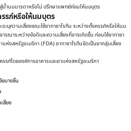
้าสู่น้ำนมมารดาหรือไม่ ป
รึกษาแพทย์ก่อนให้นมบุตร
รรภ์หรือให้นมบุตร
จะระบุความเสี่ยงขณะใช้
ยาทาซาโรทีน
ระหว่างตั้งครรภ์หรือให้นม
จารณาระหว่างข้อดีและความเสี่ยงที่อาจเกิดขึ้น ก่อนใช้
ยาทาซา
าแห่งสหรัฐอเมริกา (FDA)
ยาทาซาโรทีน
จัดเป็นยากลุ่มเสี่ยง
ีมีครรภ์โดยองค์การอาหารและยาแห่งสหรัฐอเมริกา
ัยบางชิ้น
ง
เสี่ยง