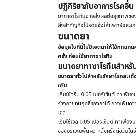
ปฏิกิริยากับอาการโรคอื่น
ยาทาซาโรทีน
อาจส่งผลต่อสุขภาพของ
สิ่งสำคัญคือโปรดแจ้งให้แพทย์และเ
ขนาดยา
ข้อมูลในที่นี้ไม่มีเจตนาให้ใช้ท
ครั้ง ก่อนใช้
ยาทาซาโรทีน
ขนาดยาทาซาโรทีนสำหรับผ
ขนาดยาทั่วไปสำหรับรักษาโรคสะเก็ด
ครีม
เริ่มใช้ครีม 0.05 เปอร์เซ็นต์ ทาเพีย
ร่างกายทนฤทธิ์ของยาได้ อาจเพิ่มความ
เจล
เริ่มใช้เจล 0.05 เปอร์เซ็นต์ ทาเพียง
ของบริเวณพื้นผิว หนึ่งครั้งต่อวันในช