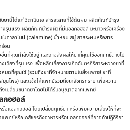
ับยานี้ได้แก่ วิตามินเอ สารละลายที่ใช้ดัดผม ผลิตภัณฑ์บำรุง
อย่างรุนแรง ผลิตภัณฑ์บำรุงผิวที่มีแอลกอฮอล์ มะนาวหรือเครื่อง
่นคาลาไมน์ (calamine) น้ำหอม สบู่ ยาสระผมหรือสาร
กร่อน
วอื่นที่คุณกำลังใช้อยู่ และอาจส่งผลให้ยาที่คุณใช้ออกฤทธิ์ต่างไป
เคียงที่รุนแรง เพื่อหลีกเลี่ยงการเกิดอันตรกิริยาระหว่างยาที่
งหมดที่คุณใช้ (รวมถึงยาที่จำหน่ายตามใบสั่งแพทย์ ยาที่
ะสมุนไพร) และแจ้งให้แพทย์รวมถึงเภสัชกรทราบ เพื่อความ
วมถึงเปลี่ยนขนาดยาโดยไม่ได้รับอนุญาตจากแพทย์
อลกอฮอล์
รือแอลกอฮอล์ โดยเปลี่ยนฤทธิ์ยา หรือเพิ่มความเสี่ยงให้ที่จะ
ษาแพทย์หรือเภสัชกรถึงอาหารหรือแอลกอฮอล์ที่อาจทำปฏิกิริยา