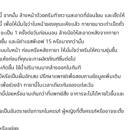
ี้ จากนั้น ล้างหน้าด้วยครีมทำความสะอาดที่อ่อนโยน และเช็ดให้
 เพื่อให้มั่นใจว่าใบหน้าของคุณแห้งแล้ว ทายาขนาดเท่าเม็ดถั่ว
วจะเป็น 1 ครั้งต่อวันก่อนนอน ล้างมือให้สะอาดหลังจากทายา
ชื้น และมีค่าเอสพีเอฟ 15 หรือมากกว่านั้น
้นบนใบหน้า ก่อนหรือหลังทายา ให้มั่นใจว่าครีมให้ความชุ่มชื้น
ห้งก่อนที่คุณจะทาผลิตภัณฑ์ชิ้นต่อไป
เกิดขึ้น ใช้น้ำปริมาณมากล้างออกในทันที
้หรือเป็นผื่นอักเสบ ปรึกษาแพทย์เพื่อสอบถามข้อมูลเพิ่มเติม
สุด เพื่อช่วยจำ ทายานี้ในเวลาเดียวกันของแต่ละวัน
ี้บ่อยหรือนานเกินกว่าที่แพทย์สั่ง อาการจะไม่ได้หายไวขึ้นและ
าจเป็นอันตรายต่อทารกในครรภ์ ผู้หญิงที่ตั้งครรภ์หรืออาจจะตั้ง
หรือแย่ลง