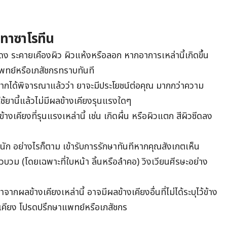
าทาซาโรทีน
 ระคายเคืองผิว ผิวแห้งหรือลอก หากอาการเหล่านี้เกิดขึ้น
พทย์หรือเภสัชกรทราบทันที
องจากได้พิจารณาแล้วว่า ยาจะมีประโยชน์ต่อคุณ มากกว่าความ
ช้ยานี้แล้วไม่มีผลข้างเคียงรุนแรงใดๆ
งเคียงที่รุนแรงเหล่านี้ เช่น เกิดผื่น หรือผิวแตก สีผิวซีดลง
่นัก อย่างไรก็ตาม เข้ารับการรักษาทันทีหากคุณสังเกตเห็น
ผิวบวม (โดยเฉพาะที่ใบหน้า ลิ้นหรือลำคอ) วิงเวียนศีรษะอย่าง
ากผลข้างเคียงเหล่านี้ อาจมีผลข้างเคียงอื่นที่ไม่ได้ระบุไว้ข้าง
งเคียง โปรดปรึกษาแพทย์หรือเภสัชกร