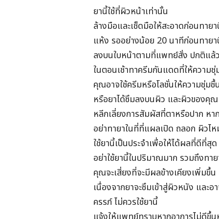
ยานี้ใช้ที่ผิวหน้าเท่านั้น
ล้างมือและเช็ดมือให้สะอาดก่อนทายาน
แห้ง รออย่างน้อย 20 นาทีก่อนทายานี้
ลงบนใบหน้าตามที่แพทย์สั่ง ปกติแล้
ในตอนเช้าทาครีมกันแดดที่ให้ความชุ่ม
คุณอาจใช้ครีมหรือโลชั่นให้ความชุ่มชื
หรือยาได้ซึมลงบนผิว และผิวของคุณแ
หลีกเลี่ยงการสัมผัสที่ตาหรือปาก หาก
อย่าทายาในที่ที่แผลเปิด ถลอก ผิวไหม
ใช้ยานี้เป็นประจำเพื่อให้ได้ผลที่ดีที่
อย่าใช้ยานี้ในปริมาณมาก รวมถึงทายาน
คุณจะเสี่ยงที่จะมีผลข้างเคียงเพิ่มขึ้น
เนื่องจากยาจะซึมเข้าสู่ผิวหนัง และอ
ครรภ์ ไม่ควรใช้ยานี้
แจ้งให้แพทย์ทราบหากอาการไม่ดีขึ้น