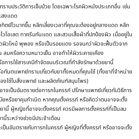
กรทราบประวัติการเจ็บป่วย โดยเฉพาะโรคผิวหนังประเภทอื่น เช่น
่อแสงแดด
ตย์ไวมากขึ้น หลีกเลี่ยงเวลาที่คุณจะต้องอยู่กลางแดด หลีก
อเลต ทาครีมกันแดด และสวมเสื้อผ้าที่ปกป้องผิว เมื่ออยู่ใน
กิดผิวไหม้ พุพอง หรือเป็นรอยแดง
รอจนกว่าผิวจะฟื้นตัวจาก
ช่น ลมหรือความหนาวเย็น อาจทำให้ผิวระคายเคือง
รือการใช้สารเคมีกำจัดขนบริเวณที่กำลังรักษาด้วยยานี้
ือทันตแพทย์ทราบเกี่ยวกับยาทั้งหมดที่คุณใช้ (ทั้งยาที่จำหน่าย
้องใช้ใบสั่งแพทย์ และผลิตภัณฑ์สมุนไพร)
จากอาจเป็นอันตรายต่อทารกในครรภ์ ปรึกษาแพทย์เกี่ยวกับวิธีการ
นามัยหรือยาคุมกำเนิด หากคุณตั้งครรภ์ หรือคิดว่าตนอาจจะตั้ง
านี้ ผู้หญิงที่อาจจะตั้งครรภ์ ควรมีผลการตั้งครรภ์ที่เป็นลบ
ยานี้ระหว่างช่วงมีประจำเดือน
ละเป็นอันตรายกับทารกในครรภ์ ผู้หญิงที่ตั้งครรภ์ หรืออาจจะตั้ง