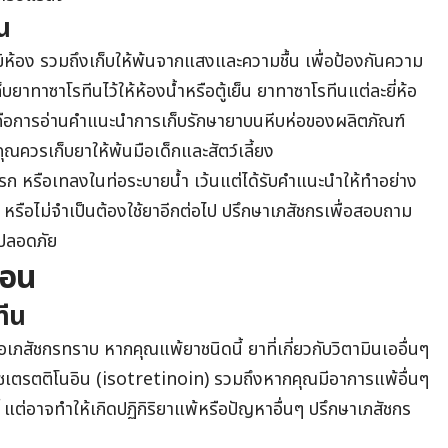
น
ิห้อง รวมถึงเก็บให้พ้นจากแสงและความชื้น เพื่อป้องกันความ
ก็บยาทาซาโรทีนไว้ให้ห้องน้ำหรือตู้เย็น ยาทาซาโรทีนแต่ละยี่ห้อ
ัญคือการอ่านคำแนะนำการเก็บรักษายาบนหีบห่อของผลิตภัณฑ์
ณควรเก็บยาให้พ้นมือเด็กและสัตว์เลี้ยง
รก หรือเทลงในท่อระบายน้ำ เว้นแต่ได้รับคำแนะนำให้ทำอย่าง
ยุ หรือไม่จำเป็นต้องใช้ยาอีกต่อไป ปรึกษาเภสัชกรเพื่อสอบถาม
างปลอดภัย
ือน
ทีน
เภสัชกรทราบ หากคุณแพ้ยาชนิดนี้ ยาที่เกี่ยวกับวิตามินเออื่นๆ
อโซเตรตติโนอิน (isotretinoin) รวมถึงหากคุณมีอาการแพ้อื่นๆ
ิ์ แต่อาจทำให้เกิดปฏิกิริยาแพ้หรือปัญหาอื่นๆ ปรึกษาเภสัชกร