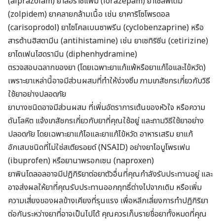
(alprazolam) ยาลอราซีแพม (lorazepam) ยาโซลพิเดม
(zolpidem) ยาคลายกล้ามเนื้อ เช่น ยาคาริโซโพรดอล
(carisoprodol) ยาไซโคลเบนซาพรีน (cyclobenzaprine) หรือ
สารต้านฮิสตามีน (antihistamine) เช่น ยาเซทิริซีน (cetirizine)
ยาไดเฟนไฮดรามีน (diphenhydramine)
ตรวจสอบฉลากของยา (โดยเฉพาะยาแก้แพ้หรือยาแก้ไอและไข้หวัด)
เพราะยาเหล่านี้อาจมีส่วนผสมที่ทำให้ง่วงซึม ภามเภสัชกรเกี่ยวกับวิธี
ใช้ยาอย่างปลอดภัย
ยาบางชนิดอาจมีส่วนผสม ที่เพิ่มอัตราการเต้นของหัวใจ หรือความ
ดันโลหิต แจ้งเภสัชกรเกี่ยวกับยาที่คุณใช้อยู่ และถามวิธีใช้ยาอย่าง
ปลอดภัย โดยเฉพาะยาแก้ไอและยาแก้ไข้หวัด อาหารเสริม ยาแก้
อักเสบชนิดที่ไม่ใช่สเตียรอยด์ (NSAID) อย่างยาไอบูโพรเฟน
(ibuprofen) หรือยานาพรอกเซน (naproxen)
ยาพินโดลอลอาจมีปฏิกิริยาต่อยาตัวอื่นที่คุณกำลังรับประทานอยู่ และ
อาจส่งผลให้ยาที่คุณรับประทานออกฤทธิ์ต่างไปจากเดิม หรือเพิ่ม
ความเสี่ยงของผลข้างเคียงที่รุนแรง เพื่อหลีกเลี่ยงการทำปฏิกิริยา
ต่อกันระหว่างยาที่อาจเป็นไปได้ คุณควรเก็บรายชื่อยาทั้งหมดที่คุณ