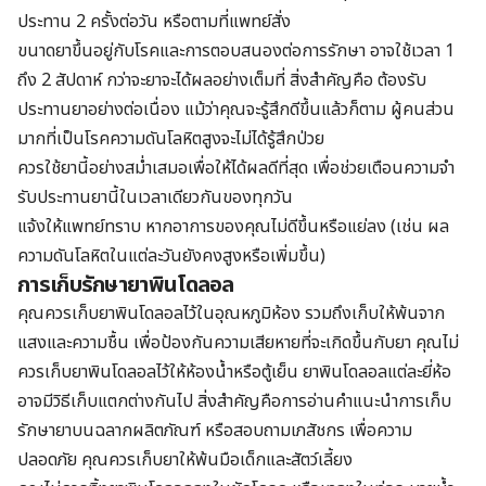
ประทาน 2 ครั้งต่อวัน หรือตามที่แพทย์สั่ง
ขนาดยาขึ้นอยู่กับโรคและการตอบสนองต่อการรักษา อาจใช้เวลา 1
ถึง 2 สัปดาห์ กว่าจะยาจะได้ผลอย่างเต็มที่ สิ่งสำคัญคือ ต้องรับ
ประทานยาอย่างต่อเนื่อง แม้ว่าคุณจะรู้สึกดีขึ้นแล้วก็ตาม ผู้คนส่วน
มากที่เป็นโรคความดันโลหิตสูงจะไม่ได้รู้สึกป่วย
ควรใช้ยานี้อย่างสม่ำเสมอเพื่อให้ได้ผลดีที่สุด เพื่อช่วยเตือนความจำ
รับประทานยานี้ในเวลาเดียวกันของทุกวัน
แจ้งให้แพทย์ทราบ หากอาการของคุณไม่ดีขึ้นหรือแย่ลง (เช่น ผล
ความดันโลหิตในแต่ละวันยังคงสูงหรือเพิ่มขึ้น)
การเก็บรักษายาพินโดลอล
คุณควรเก็บยาพินโดลอลไว้ในอุณหภูมิห้อง รวมถึงเก็บให้พ้นจาก
แสงและความชื้น เพื่อป้องกันความเสียหายที่จะเกิดขึ้นกับยา คุณไม่
ควรเก็บยาพินโดลอลไว้ให้ห้องน้ำหรือตู้เย็น ยาพินโดลอลแต่ละยี่ห้อ
อาจมีวิธีเก็บแตกต่างกันไป สิ่งสำคัญคือการอ่านคำแนะนำการเก็บ
รักษายาบนฉลากผลิตภัณฑ์ หรือสอบถามเภสัชกร เพื่อความ
ปลอดภัย คุณควรเก็บยาให้พ้นมือเด็กและสัตว์เลี้ยง