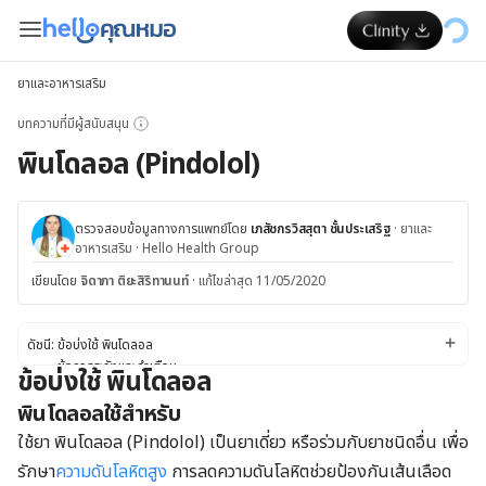
ยาและอาหารเสริม
บทความที่มีผู้สนับสนุน
พินโดลอล (Pindolol)
ตรวจสอบข้อมูลทางการแพทย์โดย
เภสัชกรวิสสุตา ชั้นประเสริฐ
·
ยาและ
อาหารเสริม
·
Hello Health Group
เขียนโดย
จิดาภา ติยะสิริทานนท์
·
แก้ไขล่าสุด 11/05/2020
ดัชนี:
ข้อบ่งใช้ พินโดลอล
ข้อควรระวังและคำเตือน
ข้อบ่งใช้ พินโดลอล
Side effects
พินโดลอลใช้สำหรับ
ปฏิกิริยาของยา
ขนาดยา
ใช้ยา พินโดลอล (Pindolol) เป็นยาเดี่ยว หรือร่วมกับยาชนิดอื่น เพื่อ
รักษา
ความดันโลหิตสูง
การลดความดันโลหิตช่วยป้องกันเส้นเลือด