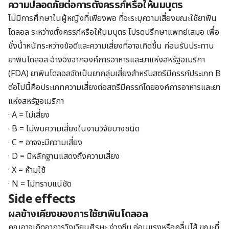
ความปลอดภัยต่อการตั้งครรภ์หรือให้นมบุตร
ไม่มีการศึกษาในผู้หญิงที่เพียงพอ ที่จะระบุความเสี่ยงขณะใช้
ยาพิน
โดลอล ร
ะหว่างตั้งครรภ์หรือให้นมบุตร โปรดปรึกษาแพทย์เสมอ เพื่อ
ชั่งน้ำหนักระหว่างข้อดีและความเสี่ยงที่อาจเกิดขึ้น ก่อนรับประทาน
ยาพินโดลอล
อ้างอิงจากองค์การอาหารและยาแห่งสหรัฐอเมริกา
(FDA)
ยาพินโดลอล
จัดเป็นยากลุ่มเสี่ยงสำหรับสตรีมีครรภ์ประเภท B
ต่อไปนี้คือประเภทความเสี่ยงต่อสตรีมีครรภ์โดยองค์การอาหารและยา
แห่งสหรัฐอเมริกา
· A = ไม่เสี่ยง
· B = ไม่พบความเสี่ยงในงานวิจัยบางชนิด
· C = อาจจะมีความเสี่ยง
· D = มีหลักฐานแสดงถึงความเสี่ยง
· X = ห้ามใช้
· N = ไม่ทราบแน่ชัด
Side effects
ผลข้างเคียงของการใช้ยาพินโดลอล
คุณอาจเกิดอาการวิงเวียนศีรษะ ง่วงซึม อ่อนแรงหรือคลื่นไส้ ขณะที่