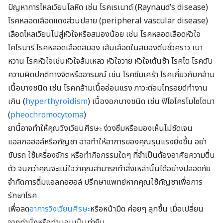
ปัญหาการไหลเวียนโลหิต เช่น โรคเรเนาด์ (Raynaud’s disease)
โรคหลอดเลือดแดงส่วนปลาย (peripheral vascular disease)
เลือดไหลเวียนไปสู่หัวใจหรือสมองน้อย เช่น โรคหลอดเลือดหัวใจ
โคโรนารี โรคหลอดเลือดสมอง เส้นเลือดในสมองตีบชั่วคราว เบา
หวาน โรคหัวใจเช่นหัวใจล้มเหลว หัวใจวาย หัวใจเต้นช้า โรคไต โรคตับ
ความผิดปกติทางจิตหรืออารมณ์ เช่น โรคซึมเศร้า โรคเกี่ยวกับกล้าม
เนื้อบางชนิด เช่น โรคกล้ามเนื้ออ่อนแรง ภาวะต่อมไทรอยด์ทำงาน
เกิน (
hyperthyroidism
)
เนื้องอกบางชนิด เช่น ฟีโอโครโมไซโตมา
(
pheochromocytoma
)
ยานี้อาจทำให้คุณวิงเวียนศีรษะ ง่วงซึมหรือมองเห็นไม่ชัดเจน
แอลกอฮอล์หรือกัญชา อาจทำให้อาการของคุณรุนแรงยิ่งขึ้น อย่า
ขับรถ ใช้เครื่องจักร หรือทำกิจกรรมใดๆ ที่จำเป็นต้องอาศัยความตื่น
ตัว จนกว่าคุณจะแน่ใจว่าคุณสามารถทำสิ่งเหล่านั้นได้อย่างปลอดภัย
จำกัดการดื่มแอลกอฮอล์ ปรึกษาแพทย์หากคุณใช้กัญชาเพื่อการ
รักษาโรค
เพื่อลด
อาการวิงเวียนศีรษะ
หรือหน้ามืด ค่อยๆ ลุกขึ้น เมื่อเปลี่ยน
จากท่านั่งหรือท่านอนเป็นท่ายืน