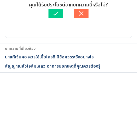
เขียนโดย 
จิดาภา ติยะสิริทานนท์
คุณได้รับประโยชน์จากบทความนี้หรือไม่?
Pindolol. 
ตรวจสอบข้อมูลทางการแพทย์โดย
เภสัชกรวิสสุตา ชั้นประเสริฐ
https://medlineplus.gov/druginfo/meds/a684032.h
อัปเดตโดย: 
Nattrakamol Chotevichean
tml. Accessed April 5, 2018.
บทความที่เกี่ยวข้อง
ยาแก้เจ็บคอ ควรใช้เมื่อไหร่ดี มีข้อควรระวังอย่างไร
สัญญาณหัวใจล้มเหลว อาการบอกเหตุที่คุณควรต้องรู้
กำลังโหลด...