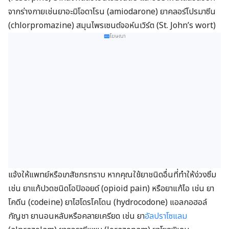
จากร่างกายเช่นยาอะมิโอดาโรน (amiodarone) ยาคลอร์โปรมาซีน
(chlorpromazine) สมุนไพรเซนต์จอห์นเวิร์ต (St. John’s wort)
โฆษณา
แจ้งให้แพทย์หรือเภสัชกรทราบ หากคุณใช้ยาชนิดอื่นที่ทำให้ง่วงซึม
เช่น ยาแก้ปวดชนิดโอปิออยด์ (opioid pain) หรือยาแก้ไอ เช่น ยา
โคดีน (codeine) ยาไฮโดรโคโดน (hydrocodone) แอลกอฮอล์
กัญชา ยานอนหลับหรือคลายเครียด เช่น ยา
อัลปราโซแลม