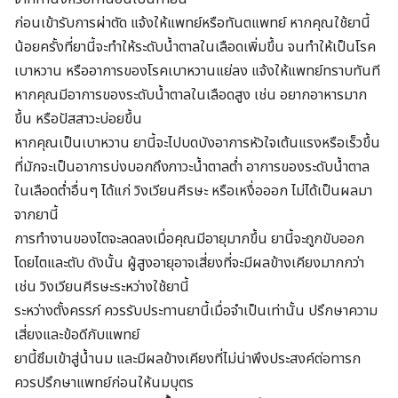
ก่อนเข้ารับการผ่าตัด แจ้งให้แพทย์หรือทันตแพทย์ หากคุณใช้ยานี้
น้อยครั้งที่ยานี้จะทำให้ระดับน้ำตาลในเลือดเพิ่มขึ้น จนทำให้เป็นโรค
เบาหวาน หรืออาการของโรคเบาหวานแย่ลง แจ้งให้แพทย์ทราบทันที
หากคุณมีอาการของระดับน้ำตาลในเลือดสูง เช่น อยากอาหารมาก
ขึ้น หรือปัสสาวะบ่อยขึ้น
หากคุณเป็นเบาหวาน ยานี้จะไปบดบังอาการหัวใจเต้นแรงหรือเร็วขึ้น
ที่มักจะเป็นอาการบ่งบอกถึงภาวะน้ำตาลต่ำ
อาการของระดับน้ำตาล
ในเลือดต่ำอื่นๆ ได้แก่ วิงเวียนศีรษะ หรือเหงื่อออก ไม่ได้เป็นผลมา
จากยานี้
การทำงานของไตจะลดลงเมื่อคุณมีอายุมากขึ้น ยานี้จะถูกขับออก
โดยไตและตับ ดังนั้น ผู้สูงอายุอาจเสี่ยงที่จะมีผลข้างเคียงมากกว่า
เช่น วิงเวียนศีรษะระหว่างใช้ยานี้
ระหว่างตั้งครรภ์ ควรรับประทานยานี้เมื่อจำเป็นเท่านั้น ปรึกษาความ
เสี่ยงและข้อดีกับแพทย์
ยานี้ซึมเข้าสู่น้ำนม และมีผลข้างเคียงที่ไม่น่าพึงประสงค์ต่อทารก
ควรปรึกษาแพทย์ก่อนให้นมบุตร