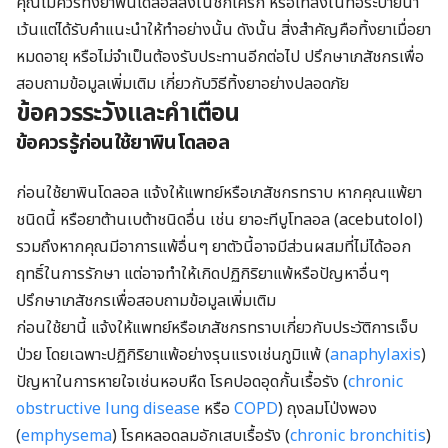
คุณไม่ควรทิ้งยาพินโดลอลลงในชักโครก หรือเทลงในท่อระบายน้ำ
เว้นแต่ได้รับคำแนะนำให้ทำอย่างนั้น ดังนั้น สิ่งสำคัญคือทิ้งยาเมื่อยา
หมดอายุ หรือไม่จำเป็นต้องรับประทานอีกต่อไป ปรึกษาเภสัชกรเพื่อ
สอบถามข้อมูลเพิ่มเติม เกี่ยวกับวิธีทิ้งยาอย่างปลอดภัย
ข้อควรระวังและคำเตือน
ข้อควรรู้ก่อนใช้ยาพินโดลอล
ก่อนใช้ยาพินโดลอล แจ้งให้แพทย์หรือเภสัชกรทราบ หากคุณแพ้ยา
ชนิดนี้ หรือยาต้านเบต้าชนิดอื่น เช่น ยาอะทีบูโทลอล (acebutolol)
รวมถึงหากคุณมีอาการแพ้อื่นๆ ยาตัวนี้อาจมีส่วนผสมที่ไม่ได้ออก
ฤทธิ์ในการรักษา แต่อาจทำให้เกิดปฏิกิริยาแพ้หรือปัญหาอื่นๆ
ปรึกษาเภสัชกรเพื่อสอบถามข้อมูลเพิ่มเติม
ก่อนใช้ยานี้ แจ้งให้แพทย์หรือเภสัชกรทราบเกี่ยวกับประวัติการเจ็บ
ป่วย โดยเฉพาะปฏิกิริยาแพ้อย่างรุนแรงเช่นภูมิแพ้ (
anaphylaxis
)
ปัญหาในการหายใจเช่นหอบหืด โรคปอดอุดกั้นเรื้อรัง (
chronic
obstructive lung disease
หรือ
COPD
) ถุงลมโป่งพอง
(
emphysema
) โรคหลอดลมอักเสบเรื้อรัง (
chronic bronchitis
)