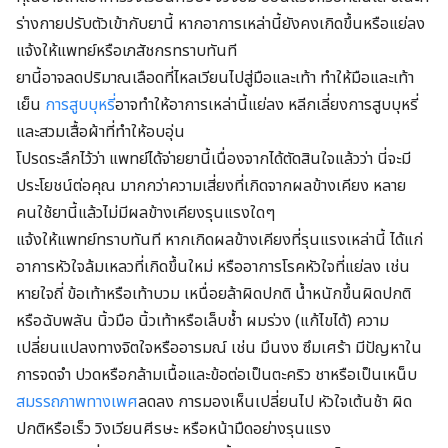
ร่างกายปรับตัวเข้ากับยานี้ หากอาการเหล่านี้ยังคงเกิดขึ้นหรือแย่ลง
แจ้งให้แพทย์หรือเภสัชกรทราบทันที
ยานี้อาจลดปริมาณเลือดที่ไหลเวียนไปสู่มือและเท้า ทำให้มือและเท้า
เย็น
การสูบบุหรี่
อาจทำให้อาการเหล่านี้แย่ลง หลีกเลี่ยงการสูบบุหรี่
และสวมเสื้อผ้าที่ทำให้อบอุ่น
โปรดระลึกไว้ว่า แพทย์ได้จ่ายยานี้เนื่องจากได้ตัดสินใจแล้วว่า นี่จะมี
ประโยชน์ต่อคุณ มากกว่าความเสี่ยงที่เกิดจากผลข้างเคียง หลาย
คนใช้ยานี้แล้วไม่มีผลข้างเคียงรุนแรงใดๆ
แจ้งให้แพทย์ทราบทันที หากเกิดผลข้างเคียงที่รุนแรงเหล่านี้ ได้แก่
อาการหัวใจล้มเหลวที่เกิดขึ้นใหม่ หรืออาการโรคหัวใจที่แย่ลง เช่น
หายใจถี่ ข้อเท้าหรือเท้าบวม เหนื่อยล้าผิดปกติ น้ำหนักขึ้นผิดปกติ
หรือฉับพลัน นิ้วมือ นิ้วเท้าหรือเล็บช้ำ ผมร่วง (แก้ไขได้) ความ
เปลี่ยนแปลงทางจิตใจหรืออารมณ์ เช่น มึนงง ซึมเศร้า มีปัญหาใน
การจดจำ ปวดหรือกล้ามเนื้อและข้อต่อเป็นตะคริว ชาหรือเป็นเหน็บ
สมรรถภาพทางเพศ
ลดลง การมองเห็นเปลี่ยนไป หัวใจเต้นช้า ผิด
ปกติหรือเร็ว วิงเวียนศีรษะ หรือหน้ามืดอย่างรุนแรง