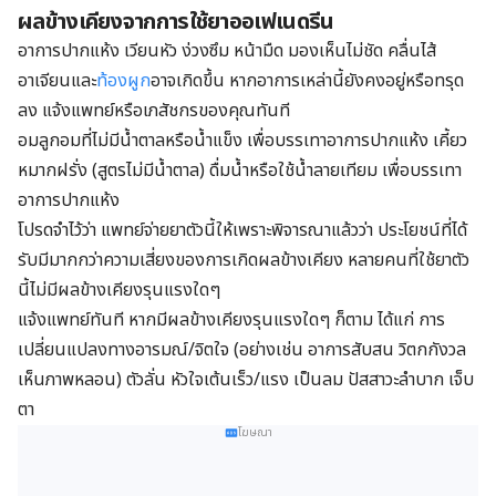
ผลข้างเคียงจากการใช้ยาออเฟเนดรีน
อาการปากแห้ง เวียนหัว ง่วงซึม หน้ามืด มองเห็นไม่ชัด คลื่นไส้
อาเจียนและ
ท้องผูก
อาจเกิดขึ้น หากอาการเหล่านี้ยังคงอยู่หรือทรุด
ลง แจ้งแพทย์หรือเภสัชกรของคุณทันที
อมลูกอมที่ไม่มีน้ำตาลหรือน้ำแข็ง เพื่อบรรเทาอาการปากแห้ง เคี้ยว
หมากฝรั่ง (สูตรไม่มีน้ำตาล) ดื่มน้ำหรือใช้น้ำลายเทียม เพื่อบรรเทา
อาการปากแห้ง
โปรดจำไว้ว่า แพทย์จ่ายยาตัวนี้ให้เพราะพิจารณาแล้วว่า ประโยชน์ที่ได้
รับมีมากกว่าความเสี่ยงของการเกิดผลข้างเคียง หลายคนที่ใช้ยาตัว
นี้ไม่มีผลข้างเคียงรุนแรงใดๆ
แจ้งแพทย์ทันที หากมีผลข้างเคียงรุนแรงใดๆ ก็ตาม ได้แก่ การ
เปลี่ยนแปลงทางอารมณ์/จิตใจ (อย่างเช่น อาการสับสน วิตกกังวล
เห็นภาพหลอน) ตัวลั่น หัวใจเต้นเร็ว/แรง เป็นลม ปัสสาวะลำบาก เจ็บ
ตา
โฆษณา