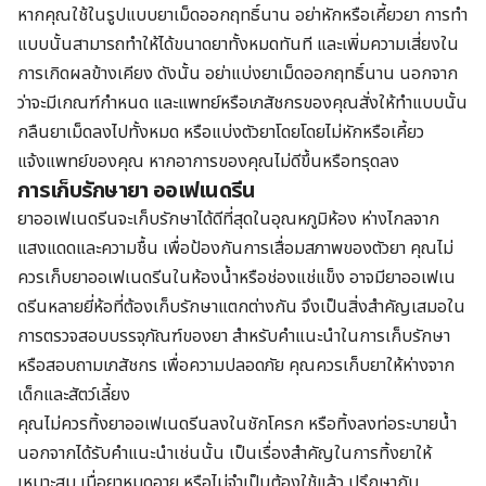
หากคุณใช้ในรูปแบบยาเม็ดออกฤทธิ์นาน อย่าหักหรือเคี้ยวยา การทำ
แบบนั้นสามารถทำให้ได้ขนาดยาทั้งหมดทันที และเพิ่มความเสี่ยงใน
การเกิดผลข้างเคียง ดังนั้น อย่าแบ่งยาเม็ดออกฤทธิ์นาน นอกจาก
ว่าจะมีเกณฑ์กำหนด และแพทย์หรือเภสัชกรของคุณสั่งให้ทำแบบนั้น
กลืนยาเม็ดลงไปทั้งหมด หรือแบ่งตัวยาโดยโดยไม่หักหรือเคี้ยว
แจ้งแพทย์ของคุณ หากอาการของคุณไม่ดีขึ้นหรือทรุดลง
การเก็บรักษายา ออเฟเนดรีน
ยาออเฟเนดรีนจะเก็บรักษาได้ดีที่สุดในอุณหภูมิห้อง ห่างไกลจาก
แสงแดดและความชื้น เพื่อป้องกันการเสื่อมสภาพของตัวยา คุณไม่
ควรเก็บยาออเฟเนดรีนในห้องน้ำหรือช่องแช่แข็ง อาจมียาออเฟเน
ดรีนหลายยี่ห้อที่ต้องเก็บรักษาแตกต่างกัน จึงเป็นสิ่งสำคัญเสมอใน
การตรวจสอบบรรจุภัณฑ์ของยา สำหรับคำแนะนำในการเก็บรักษา
หรือสอบถามเภสัชกร เพื่อความปลอดภัย คุณควรเก็บยาให้ห่างจาก
เด็กและสัตว์เลี้ยง
คุณไม่ควรทิ้งยาออเฟเนดรีนลงในชักโครก หรือทิ้งลงท่อระบายน้ำ
นอกจากได้รับคำแนะนำเช่นนั้น เป็นเรื่องสำคัญในการทิ้งยาให้
เหมาะสม เมื่อยาหมดอายุ หรือไม่จำเป็นต้องใช้แล้ว ปรึกษากับ