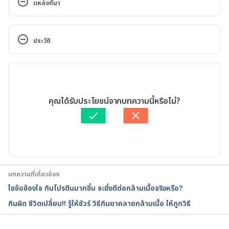
แหล่งที่มา
Orphenadrine Dosage. 
https://www.drugs.com/dosage/orphenadrine.html. 
ประวัติ
Accessed March 29, 2018.
เวอร์ชันปัจจุบัน
Orphenadrine Citrate. 
https://www.webmd.com/drugs/2/drug-
01/10/2024
18031/orphenadrine-citrate-oral/details. Accessed 
เขียนโดย 
ปราโมทย์ วงศ์คำ
คุณได้รับประโยชน์จากบทความนี้หรือไม่?
March 29, 2018
ตรวจสอบข้อมูลทางการแพทย์โดย
เภสัชกรอาชานนท์ สมศักดิ์
อัปเดตโดย: 
พลอย วงษ์วิไล
Orphenadrine
https://medlineplus.gov/druginfo/meds/a682162.h
tml
บทความที่เกี่ยวข้อง
ไขข้อข้องใจ กินโปรตีนมากขึ้น จะยิ่งดีต่อกล้ามเนื้อจริงหรือ?
Accessed 3 December 2019
กินผิด ชีวิตเปลี่ยน!! รู้ให้ชัวร์ วิธีกินยาคลายกล้ามเนื้อ ให้ถูกวิธี
Orphenadrine(Norgesic). 