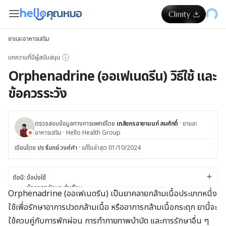
ยาและอาหารเสริม
บทความที่มีผู้สนับสนุน
Orphenadrine (ออเฟเนดรีน) วิธีใช้ และ
ข้อควรระวัง
ตรวจสอบข้อมูลทางการแพทย์โดย
เภสัชกรอาชานนท์ สมศักดิ์
·
ยาและ
อาหารเสริม
·
Hello Health Group
เขียนโดย
ปราโมทย์ วงศ์คำ
·
แก้ไขล่าสุด 01/10/2024
ดัชนี:
ข้อบ่งใช้
ข้อควรระวังและคำเตือน
Orphenadrine (ออเฟเนดรีน) เป็นยาคลายกล้ามเนื้อประเภทหนึ่ง
ผลข้างเคียง
ใช้เพื่อรักษาอาการปวดกล้ามเนื้อ หรืออาการกล้ามเนื้อกระตุก ยานี้จะ
ปฏิกิริยาของยา
ขนาดยา
ใช้ควบคู่กับการพักผ่อน การทำกายภาพบำบัด และการรักษาอื่น ๆ