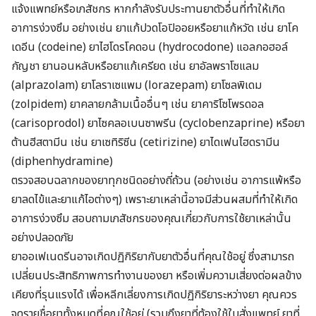
แจ้งแพทย์หรือเภสัชกร หากกำลังรับประทานยาตัวอื่นที่ทำให้เกิด
อาการง่วงซึม อย่างเช่น ยาแก้ปวดโอปิออยหรือยาแก้หวัด เช่น ยาโค
เดอีน (codeine) ยาไฮโดรโคดอน (hydrocodone) แอลกอฮอล์
กัญชา ยานอนหลับหรือยาแก้เครียด เช่น ยาอัลพราโซแลม
(alprazolam) ยาโลราเซแพม (lorazepam) ยาโซลพิเดม
(zolpidem) ยาคลายกล้ามเนื้ออื่นๆ เช่น ยาคาริโซโพรดอล
(carisoprodol) ยาไซคลอเบนซาพรีน (cyclobenzaprine) หรือยา
ต้านฮีสตามีน เช่น ยาเซทิริซีน (cetirizine) ยาไดเฟนไฮดรามีน
(diphenhydramine)
ตรวจสอบฉลากของยาทุกชนิดอย่างถี่ถ้วน (อย่างเช่น อาการแพ้หรือ
ยาลดไข้และยาแก้ไอต่างๆ) เพราะยาเหล่านี้อาจมีส่วนผสมที่ทำให้เกิด
อาการง่วงซึม สอบถามเภสัชกรของคุณเกี่ยวกับการใช้ยาเหล่านั้น
อย่างปลอดภัย
ยาออเฟเนดรีนอาจเกิดปฏิกิริยากับยาตัวอื่นที่คุณใช้อยู่ ซึ่งสามารถ
เปลี่ยนประสิทธิภาพการทำงานของยา หรือเพิ่มความเสี่ยงต่อผลข้าง
เคียงที่รุนแรงได้ เพื่อหลีกเลี่ยงการเกิดปฏิกิริยาระหว่างยา คุณควร
จดรายชื่อยาทั้งหมดที่คุณใช้อยู่ (รวมถึงยาที่ต้องใช้ใบสั่งแพทย์ ยาที่