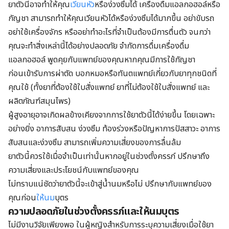
ยาตัวนี้อาจทำให้คุณ
เวียนหัว
หรือง่วงซึมได้ เครื่องดื่มแอลกอฮอล์หรือ
กัญชา สามารถทำให้คุณเวียนหัวได้หรือง่วงซึมได้มากขึ้น อย่าขับรถ
อย่าใช้เครื่องจักร หรืออย่าทำอะไรที่จำเป็นต้องมีการตื่นตัว จนกว่า
คุณจะทำสิ่งเหล่านี้ได้อย่างปลอดภัย จำกัดการดื่มเครื่องดื่ม
แอลกอฮอล์ พูดคุยกับแพทย์ของคุณหากคุณมีการใช้กัญชา
ก่อนเข้ารับการผ่าตัด บอกหมอหรือทันตแพทย์เกี่ยวกับยาทุกชนิดที่
คุณใช้ (ทั้งยาที่ต้องใช้ใบสั่งแพทย์ ยาที่ไม่ต้องใช้ใบสั่งแพทย์ และ
ผลิตภัณฑ์สมุนไพร)
ผู้สูงอายุอาจเกิดผลข้างเคียงจากการใช้ยาตัวนี้ได้ง่ายขึ้น โดยเฉพาะ
อย่างยิ่ง อาการสับสน ง่วงซึม ท้องร่วงหรือปัญหาการปัสสาวะ อาการ
สับสนและง่วงซึม สามารถเพิ่มความเสี่ยงของการลื่นล้ม
ยาตัวนี้ควรใช้เมื่อจำเป็นเท่านั้นหากอยู่ในช่วงตั้งครรภ์ ปรึกษาถึง
ความเสี่ยงและประโยชน์กับแพทย์ของคุณ
ไม่ทราบแน่ชัดว่ายาตัวนี้จะเข้าสู่น้ำนมหรือไม่ ปรึกษากับแพทย์ของ
คุณก่อน
ให้นม
บุตร
ความปลอดภัยในช่วงตั้งครรภ์และให้นมบุตร
ไม่มีงานวิจัยเพียงพอ ในผู้หญิงสำหรับการระบุความเสี่ยงเมื่อใช้ยา