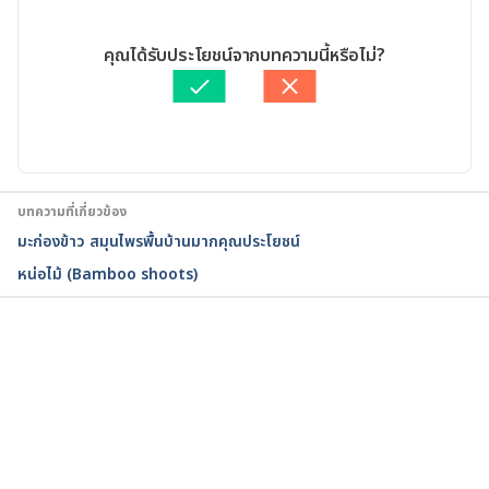
http://www.naturallivingideas.com/plantain-
08/02/2021
benefits-uses/. Accessed November 28, 2016
เขียนโดย 
Ploylada Prommate
คุณได้รับประโยชน์จากบทความนี้หรือไม่?
ตรวจสอบความถูกต้องของข้อมูลโดย
ทีม Hello คุณหมอ
อัปเดตโดย: 
เนตรนภา ปะวะคัง
บทความที่เกี่ยวข้อง
มะก่องข้าว สมุนไพรพื้นบ้านมากคุณประโยชน์
หน่อไม้ (Bamboo shoots)
กำลังโหลด...