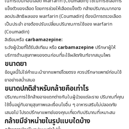
ในการเป็นก้อนเลือด Warfarin (Coumadin) ใช้ในการชะลอการ
แข็งตัวของเลือด โดยการช่วยให้เลือดแข็งตัว กล้ายปริมาณมากอาจ
ลดประสิทธิผลของ warfarin (Coumadin) ต้องมีการตรวจเลือด
เป็นประจำ อาจต้องปรับเปลี่ยนปริมาณการใช้ของ warfarin
(Coumadin)
ลิเธียมหรือ
carbamazepine:
ระวังผู้ป่วยที่ได้รับลิเทียม หรือ
carbamazepine
ปรึกษาผู้ให้
บริการด้านสุขภาพของตนก่อนที่จะใช้ผลิตภัณฑ์จากสมุนไพร
ขนาดยา
ข้อมูลนี้ไม่ใช่คำแนะนำจากแพทย์โดยตรง ควรปรึกษาแพทย์ก่อนใช้
ยาอย่างสม่ำเสมอ
ขนาดปกติสำหรับกล้ายคือเท่าไร
ปริมาณการใช้กล้ายอาจแตกต่างกันในผู้ป่วยแต่ละราย ปริมาณที่คุณ
ใช้ขึ้นอยู่กับอายุสุขภาพและเงื่อนไขอื่น ๆ อาหารเสริมไม่ปลอดภัย
เสมอไป โปรดปรึกษาแพทย์ของคุณเกี่ยวกับปริมาณที่เหมาะสม
กล้ายมีจำหน่ายในรูปแบบใดบ้าง