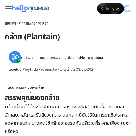
สมุนไพรและการแพทย์ทางเลือก
กล้าย (Plantain)
ตรวจสอบความถูกต้องของข้อมูลโดย
ทีม Hello คุณหมอ
เขียนโดย
Ploylada Prommate
·
แก้ไขล่าสุด 08/02/2021
ดัชนี:
สรรพคุณของกล้าย
กลไกการทำงานของ Plantain
สรรพคุณของกล้าย
ข้อควรระวังและคำเตือน
กล้ายปลอดภัยหรือไม่
กล้ายนำมาใช้สำหรับรักษาอาการกระเพาะปัสสาวะติดเชื้อ, หลอดลม
ผลข้างเคียง
อักเสบ, หวัด และริดสีดวงทวาร นอกจากนี้ยังใช้ในการฆ่าเชื้อโรคและ
ปฏิกริยาต่อยา
ลดอาการบวม
บางคนใช้กล้ายโดยตรงกับบริเวณที่ระคายเคือง ในตา
ขนาดยา
ขนาดปกติสำหรับกล้ายคือเท่าไร
หรือผิว