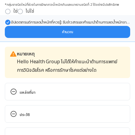
*กลุ่มยาชนิดใหม่ที่ช่วยในการรักษาภาวะน้ำหนักเกินและเบาหวานชนิดที่ 2 ได้อย่างมีประสิทธิภาพ
ใช่
ไม่ใช่
อัปเดตเทรนด์การลดน้ำหนักที่ควรรู้: รับข่าวสารและคำแนะนำด้านการลดน้ำหนักจาก
ผู้เชี่ยวชาญ ส่งตรงถึงอีเมลของคุณ
คำนวณ
หมายเหตุ
Hello Health Group ไม่ได้ให้คำแนะนำด้านการแพทย์
การวินิจฉัยโรค หรือการรักษาโรคแต่อย่างใด
แหล่งที่มา
Plantain. 
https://wellnessmama.com/5387/plantain-healing-
ประวัติ
herb/. Accessed November 28, 2016
เวอร์ชันปัจจุบัน
Plantain. 