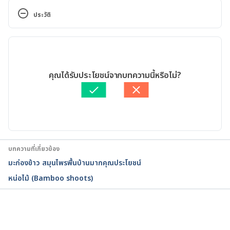
supplements/ingredientmono-1243-
ประวัติ
camu%20camu.aspx?
activeingredientid=1243&activeingredientname=c
เวอร์ชันปัจจุบัน
amu%20camu Accessed August 9, 2017
08/12/2017
CAMU CAMU https://jonbarron.org/herbal-
เขียนโดย 
Ploylada Prommate
คุณได้รับประโยชน์จากบทความนี้หรือไม่?
library/foods/camu-camu  Accessed August 9, 2017
ตรวจสอบความถูกต้องของข้อมูลโดย
ทีม Hello คุณหมอ
บทความที่เกี่ยวข้อง
มะก่องข้าว สมุนไพรพื้นบ้านมากคุณประโยชน์
หน่อไม้ (Bamboo shoots)
กำลังโหลด...