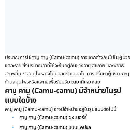
ปริมาณการใช้คามู คามู (Camu-camu) อาจแตกต่างกันไปในผู้ป่วย
แต่ละราย ซึ่งปริมาณยาที่ใช้จะขึ้นอยู่กับช่วงอายุ สุขภาพ และพยาธิ
สภาพอื่น ๆ สมุนไพรอาจไม่ปลอดภัยเสมอไป ควรปรึกษาผู้เชี่ยวชาญ
ด้านสมุนไพรหรือแพทย์เพื่อรับปริมาณยาที่เหมาะสม
คามู คามู (Camu-camu) มีจำหน่ายในรูป
แบบใดบ้าง
คามู คามู (Camu-camu) อาจมีจำหน่ายอยู่ในรูปแบบต่อไปนี้:
คามู คามู (Camu-camu) ผงเบอร์รี่
คามู คามู (Camu-camu) แบบแคปซูล