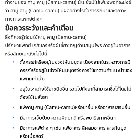
ทำงานของ คามู คามู (Camu-camu) นั้น ยังมีไม่เพียงพอที่จะบ่งชี้
ว่า คามู คามู (Camu-camu) มีผลอย่างไรต่อการรักษาและสภาวะ
ทางการแพทย์ต่างๆ
ข้อควรระวังและคำเตือน
สิ่งที่ควรรู้ก่อนใช้คามู คามู (Camu-camu)
ปรึกษาแพทย์ เภสัชกรหรือผู้เชี่ยวชาญด้านสมุนไพร ถ้าอยู่ในอาการ
หรือลักษณะดังต่อไปนี้:
ตั้งครรภ์หรืออยู่ในช่วงให้นมบุตร เนื่องจากในระหว่างการมี
ครรภ์หรืออยู่ในช่วงให้นมบุตรจึงควรใช้ยาตามคำแนะนำของ
แพทย์เท่านั้น
อยู่ในระหว่างใช้ยาชนิดอื่น รวมไปถึงยาที่สามารถซื้อได้โดยไม่
ต้องใช้ใบสั่งยา
แพ้คามู คามู (Camu-camu)หรือยาอื่น หรืออาหารเสริมอื่น
มีอาการเจ็บป่วย ความผิดปกติ หรือพยาธิสภาพอื่นๆ
มีอาการแพ้ต่าง ๆ เช่น แพ้อาหาร สีผสมอาหาร สารกันบูด
หรือเนื้อสัตว์