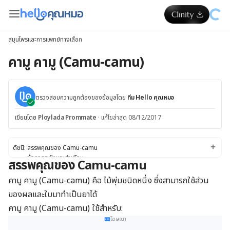
สมุนไพรและการแพทย์ทางเลือก
คามู คามู (Camu-camu)
ตรวจสอบความถูกต้องของข้อมูลโดย
ทีม Hello คุณหมอ
เขียนโดย
Ploylada Prommate
·
แก้ไขล่าสุด 08/12/2017
ดัชนี:
สรรพคุณของ Camu-camu
ข้อควรระวังและคำเตือน
สรรพคุณของ Camu-camu
คามู คามู (Camu-camu) ปลอดภัยแค่ไหน
ข้อควรระวังและคำเตือนพิเศษ
คามู คามู (Camu-camu) คือ ไม้พุ่มชนิดหนึ่ง ซึ่งสามารถใช้ส่วน
ผลข้างเคียง
ของผลและใบมาทำเป็นยาได้
ปฏิกิริยาต่อยา
คามู คามู (Camu-camu) ใช้สำหรับ:
ขนาดของยา
คามู คามู (Camu-camu) มีจำหน่ายในรูปแบบใดบ้าง
โฆษณา