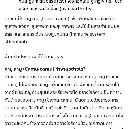
ทันต์-gum disease (โรงเหงือกอักเสบ-gingivitis), ปวด
ศรีษะ, และโรคข้อเสื่อม (osteoarthritis)
บางคนใช้ คามู คามู (Camu-camu) เพื่อเพิ่มพลังงานและรักษา
สุขภาพเหงือก, สุขภาพตา และสุขภาพผิว และใช้เป็นสารต้านอนุมูล
อิสระ และ สารกระตุ้นระบบภูมิคุ้มกัน (immune system
stimulant).
ผู้คนรับประทานผลไม้แทนอาหาร
คามู คามู (Camu-camu)
ทำงานอย่างไร?
เนื่องจากยังมีการศึกษาเกี่ยวกับการทำงานของคามู คามู (Camu-
camu) ไม่เพียงพอ ข้อมูลเพิ่มเติมเกี่ยวกับพืชชนิดนี้สามารถหาได้
จากผู้เชี่ยวชาญด้านสุมนไพรหรือแพทย์ได้ อย่างไรก็ตามเป็นที่ทราบ
กันว่าผลของคามู คามู (Camu-camu) นั้นอุดมไปด้วยสารอาหาร
มากมาย เช่น วิตามินซี, เบต้าแคโรทีน, กรดไขมัน, โปรตีน, และอื่นๆ
นอกจากนี้ยังพบสารเคมีบางอย่างใน คามู คามู (Camu-camu) ซึ่ง
อาจจะมีผลกับร่างกายอีกด้วย อย่างไรก็ตามข้อมูลเกี่ยวกับการ