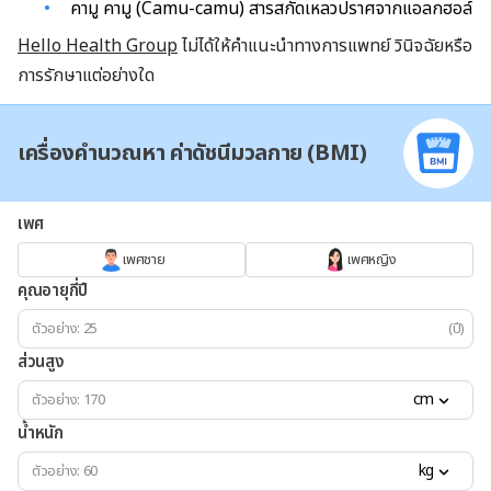
คามู คามู (Camu-camu) สารสกัดเหลวปราศจากแอลกฮอล์
Hello Health Group
ไม่ได้ให้คำแนะนำทางการแพทย์ วินิจฉัยหรือ
การรักษาแต่อย่างใด
เครื่องคำนวณหา ค่าดัชนีมวลกาย (BMI)
เพศ
เพศชาย
เพศหญิง
คุณอายุกี่ปี
(ปี)
ส่วนสูง
cm
น้ำหนัก
kg