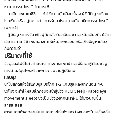
หวานควรระมัดระวังในการใช้
– คาเลีย แซคาเทชิชีอาจะทำให้ความดันเลือดต่ำลง ผู้ที่มีปัญหาเรื่อง
โรคหัวใจหรืออยู่ในระหว่างการรักษาโรคความดันโลหิตควรระมัดระวัง
ในการใช้
– ผู้มีปัญหาทางจิต หรือผู้ที่กำลังรับยาจิตเวช ควรหลีกเลี่ยงที่จะใช้คา
เลีย แซคาเทชิชี เพราะอาจทำให้เห็นภาพหลอน หรือเกิดปัญหาเกี่ยว
กับความจำ
ปริมาณที่ใช้
ข้อมูลต่อไปนี้ไม่ใช่คำแนะนำทางการแพทย์ ควรปรึกษาผู้เชี่ยวชาญ
ทางด้านสมุนไพรหรือแพทย์ก่อนจะปฏิบัติตาม
แคปซูล
นำใบสกัดแห้งใส่แคปซูล บริโภค 1-2 แคปซูล หลังจากนอน 4-6
ชั่วโมง จะทำให้หลับลึกก่อนจะเข้าสู่ช่วง REM Sleep (Rapid eye
movement sleep) ซึ่งเป็นช่วงเวลาคนเราฝัน ได้ยาวนานขึ้น
สารละลาย
สารละลายทำจากคาเลีย แซคาเทชิชีที่แห้งแล้ว ให้หยดลงในเครื่องดื่ม