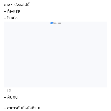
รูปแบบของคาเลีย แซคาเทชิชี
ต่าง ๆ ดังต่อไปนี้
– ท้องเสีย
– โรคบิด
โฆษณา
– ไข้
– ผื่นคัน
– อาการคันที่หนังศีรษะ