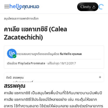
สมุนไพรและการแพทย์ทางเลือก
คาเลีย แซคาเทชิชี (Calea
Zacatechichi)
ตรวจสอบความถูกต้องของข้อมูลโดย
ทีม Hello คุณหมอ
เขียนโดย
Ploylada Prommate
·
แก้ไขล่าสุด 18/12/2017
ดัชนี:
สรรพคุณ
กลไกการออกฤทธิ์
สรรพคุณ
คำเตือนและข้อควรระวัง
ความปลอดภัย
คาเลีย แซคาเทชิชี เป็นสมุนไพรพื้นบ้านที่ใช้กันมายาวนานนับพันปี
ผลข้างเคียง
คาเลีย แซคาเทชิชีใช้ประโยชน์ได้หลายอย่าง เช่น กระตุ้นให้อยาก
ปฏิกิริยาระหว่างยา
อาหาร ใช้ทำความสะอาด ใช้ช่วยให้ผ่อนคลาย และยังช่วยรักษาอาการ
ปริมาณที่ใช้