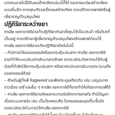
บางคนอาจไม่ได้รับผลข้างเคียงเช่นนี้ก็ได้ และอาจจะมีผลข้างเคียง
แบบอื่นอีก หากคุณกังวลเรื่องผลข้างเคียง ควรปรึกษาแพทย์หรือผู้
เชี่ยวชาญด้านสมุนไพร
ปฏิกิริยาระหว่างยา
คาเลีย แซคาเทชิชีอาจทำปฏิกิริยากับยาที่คุณใช้เป็นประจำ หรือโรคที่
เป็นอยู่ ควรปรึกษาผู้เชี่ยวชาญด้านสมุนไพรหรือแพทย์ก่อนใช้
คาเลีย แซคาเทชิชีอาจเกิดปฏิกิริยาดังต่อไปนี้
– ถ้ามีการใช้แอลกอฮอล์หรือยากระตุ้นประสาท คาเลีย แซคาเทชิชี
อาจทำให้ระบบประสาทส่วนกลางช้าลง ควรระมัดระวังหากจะใช้กับผู้
ป่วยที่กำลังใช้ยากระตุ้นประสาท หรือยากดประสาทส่วนกลาง (รวมถึง
แอลกอฮอล์ด้วย)
– สำหรับผู้ที่แพ้ Ragweed และพืชตระกูลเดียวกัน เช่น เบญจมาศ
ดาวเรือง เดซี่ และอื่น ๆ คาเลีย แซคาเทชิชีก็อาจทำให้เกิดอาการแพ้ได้
– คาเลีย แซคาเทชิชีอาจส่งผลกระทบต่ออัตราการหายใจ ถ้ามีปัญหา
เรื่องระบบหายใจ เช่น เป็นโรคหอบหืด โรคหลอดลมอุดกั้นเรื้อรัง
ควรระมัดระวังในการใช้คาเลีย แซคาเทชิชี
– คาเลีย แซคาเทชิชีอาจทำให้น้ำตาลในเลือดต่ำลง ผู้ป่วยโรคเบา