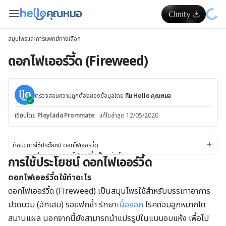
สมุนไพรและการแพทย์ทางเลือก
ดอกไฟเออร์วี้ด (Fireweed)
ตรวจสอบความถูกต้องของข้อมูลโดย
ทีม Hello คุณหมอ
เขียนโดย
Ploylada Prommate
·
แก้ไขล่าสุด 12/05/2020
ดัชนี:
การใช้ประโยชน์ ดอกไฟเออร์วี้ด
การทำงานของดอกไฟเออร์วี้ดเป็นอย่างไร
การใช้ประโยชน์ ดอกไฟเออร์วี้ด
ข้อควรระวังและคำเตือน
ดอกไฟเออร์วี้ดมีความปลอดภัยแค่ไหน
ดอกไฟเออร์วี้ดใช้ทำอะไร
ผลข้างเคียง:
ดอกไฟเออร์วี้ด (Fireweed) เป็นสมุนไพรใช้สำหรับบรรเทาอาการ
ปฏิกิริยาระหว่างยา
ปวดบวม (อักเสบ) รอยฟกช้ำ รักษา
เนื้องอก
โรคต่อมลูกหมากโต
ขนาดการใช้
สมุนไพรดังกล่าวอาจอยู่ในรูปแบบใด
สมานแผล นอกจากนี้ยังสามารถนำแปรรูปในแบบอบแห้ง เพื่อไป