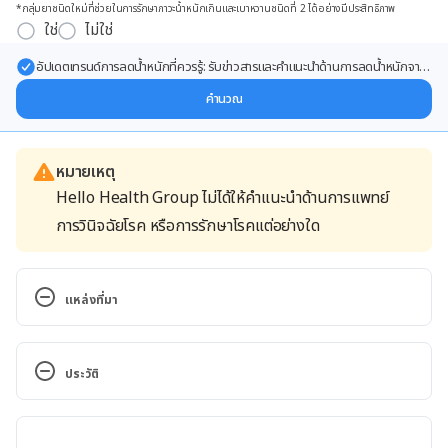
*กลุ่มยาชนิดใหม่ที่ช่วยในการรักษาภาวะน้ำหนักเกินและเบาหวานชนิดที่ 2 ได้อย่างมีประสิทธิภาพ
ใช่
ไม่ใช่
อัปเดตเทรนด์การลดน้ำหนักที่ควรรู้: รับข่าวสารและคำแนะนำด้านการลดน้ำหนักจาก
ผู้เชี่ยวชาญ ส่งตรงถึงอีเมลของคุณ
คำนวณ
หมายเหตุ
Hello Health Group ไม่ได้ให้คำแนะนำด้านการแพทย์
การวินิจฉัยโรค หรือการรักษาโรคแต่อย่างใด
แหล่งที่มา
Fireweed. http://www.webmd.com/vitamins-
supplements/ingredientmono-429-fireweed.aspx?
ประวัติ
activeingredientid=429&activeingredientname=fir
eweed. Accessed December 23, 2019
เวอร์ชันปัจจุบัน