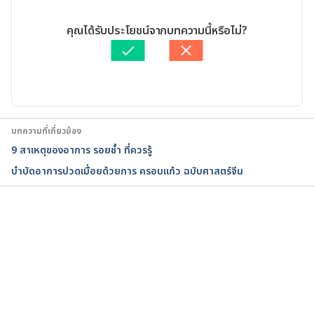
Fireweed supplement. 
12/05/2020
https://www.amazon.com/FLOWER-ESSENCE-
เขียนโดย 
Ploylada Prommate
คุณได้รับประโยชน์จากบทความนี้หรือไม่?
SERVICES-Fireweed-Dropper/dp/B002HTY2KQ. 
ตรวจสอบความถูกต้องของข้อมูลโดย
ทีม Hello คุณหมอ
Accessed December 23, 2019
อัปเดตโดย: 
ปัญญพัฒน์ เอี่ยมสิน
Fireweed 
.https://www.emedicinehealth.com/fireweed/vitam
ins-supplements.htm . Accessed December 23, 
บทความที่เกี่ยวข้อง
2019
9 สาเหตุของอาการ รอยช้ำ ที่ควรรู้
บำบัดอาการปวดเมื่อยด้วยการ ครอบแก้ว ฉบับศาสตร์จีน
กำลังโหลด...