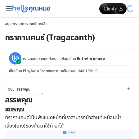
สมุนไพรและการแพทย์ทางเลือก
ทรากาแคนธ์ (Tragacanth)
ตรวจสอบความถูกต้องของข้อมูลโดย
ทีม Hello คุณหมอ
เขียนโดย
Ploylada Prommate
·
แก้ไขล่าสุด 04/01/2019
ดัชนี:
สรรพคุณ
กลไกการออกฤทธิ์
สรรพคุณ
ข้อควรระวังและคำเตือน
ปลอดภัยปลอดภัย
สรรพคุณ
ผลข้างเคียง:
ทรากาแคนต์เป็นพืชชนิดหนึ่งที่เราสามารถนำส่วนที่เหมือนน้ำ
ขนาดยา
เลี้ยง(ยาง)ของต้นมาใช้ทำยาได้
รูปแบบของทรากาแคนต์
โฆษณา