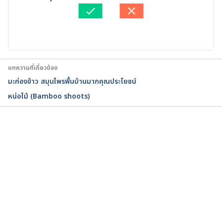
https://www.drugs.com/npp/tragacanth.html 
ตรวจสอบความถูกต้องของข้อมูลโดย
ทีม Hello คุณหมอ
Accessed September 11, 2017
อัปเดตโดย: 
pimruethai
บทความที่เกี่ยวข้อง
มะก่องข้าว สมุนไพรพื้นบ้านมากคุณประโยชน์
หน่อไม้ (Bamboo shoots)
กำลังโหลด...