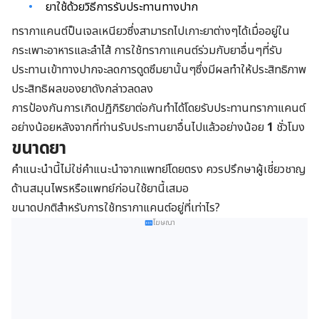
ยาใช้ด้วยวิธีการรับประทานทางปาก
ทรากาแคนต์ป็นเจลเหนียวซึ่งสามารถไปเกาะยาต่างๆได้เมื่ออยู่ใน
กระเพาะอาหารและลำไส้ การใช้ทรากาแคนต์ร่วมกับยาอื่นๆที่รับ
ประทานเข้าทางปากจะลดการดูดซึมยานั้นๆซึ่งมีผลทำให้ประสิทธิภาพ
ประสิทธิผลของยาดังกล่าวลดลง
การป้องกันการเกิดปฏิกิริยาต่อกันทำได้โดยรับประทานทรากาแคนต์
อย่างน้อยหลังจากที่ท่านรับประทานยาอื่นไปแล้วอย่างน้อย
1
ชั่วโมง
ขนาดยา
คำแนะนำนี้ไม่ใช่คำแนะนำจากแพทย์โดยตรง ควรปรึกษาผู้เชี่ยวชาญ
ด้านสมุนไพรหรือแพทย์ก่อนใช้ยานี้เสมอ
ขนาดปกติสำหรับการใช้ทรากาแคนต์อยู่ที่เท่าไร?
โฆษณา