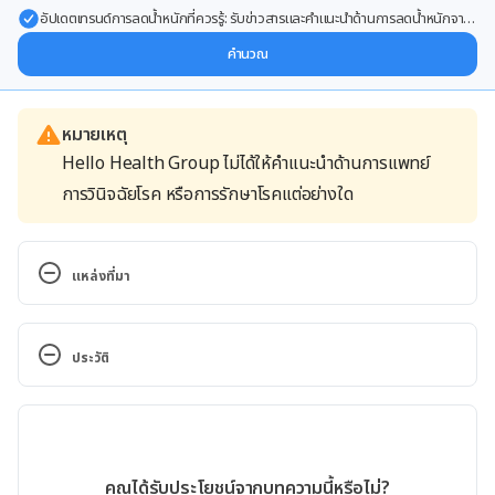
อัปเดตเทรนด์การลดน้ำหนักที่ควรรู้: รับข่าวสารและคำแนะนำด้านการลดน้ำหนักจาก
ผู้เชี่ยวชาญ ส่งตรงถึงอีเมลของคุณ
คำนวณ
หมายเหตุ
Hello Health Group ไม่ได้ให้คำแนะนำด้านการแพทย์
การวินิจฉัยโรค หรือการรักษาโรคแต่อย่างใด
แหล่งที่มา
Tragacanth http://www.webmd.com/vitamins-
supplements/ingredientmono-688-
ประวัติ
tragacanth.aspx?
activeingredientid=688&activeingredientname=tra
เวอร์ชันปัจจุบัน
gacanth Accessed September 11, 2017
04/01/2019
Tragacanth  
เขียนโดย 
Ploylada Prommate
คุณได้รับประโยชน์จากบทความนี้หรือไม่?