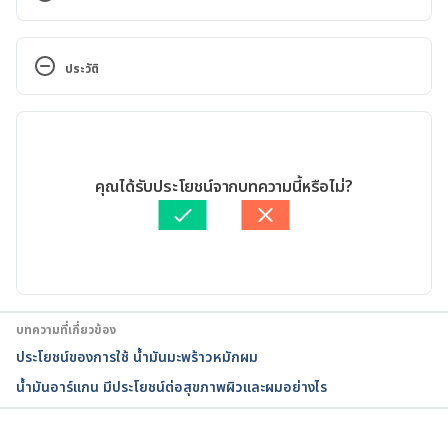
12 Benefits and Uses of Argan Oil 
https://www.healthline.com/nutrition/argan-oil
ประวัติ
Argan Oil for Skin Health 
เวอร์ชันปัจจุบัน
https://www.healthline.com/health/argan-oil-for-
skin
23/07/2020
เขียนโดย 
พลอย วงษ์วิไล
คุณได้รับประโยชน์จากบทความนี้หรือไม่?
The Health Benefits of Argan Oil 
ตรวจสอบความถูกต้องของข้อมูลโดย
ทีม Hello คุณหมอ
https://www.verywellhealth.com/argan-oil-what-
อัปเดตโดย: 
Nattrakamol Chotevichean
should-i-know-about-it-89938
Benefits of Argan Oil on Human Health—May 4–6 
2017, Errachidia, Morocco 
บทความที่เกี่ยวข้อง
https://www.ncbi.nlm.nih.gov/pmc/articles/PMC55
ประโยชน์ของการใช้ น้ำมันมะพร้าวหมักผม
35876/
น้ำมันอาร์แกน มีประโยชน์ต่อสุขภาพผิวและผมอย่างไร