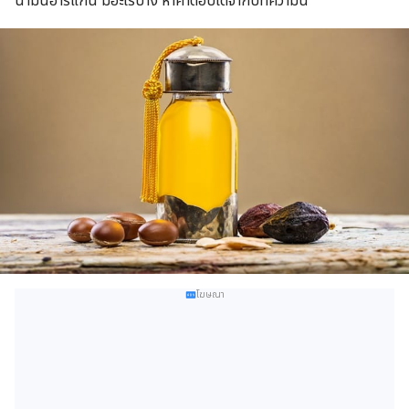
น้ำมันอาร์แกน มีอะไรบ้าง หาคำตอบได้จากบทความนี้
โฆษณา