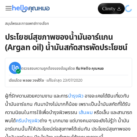
สมุนไพรและการแพทย์ทางเลือก
ประโยชน์สุขภาพของน้ำมันอาร์แกน
(Argan oil) น้ำมันสกัดสารพัดประโยชน์
ตรวจสอบความถูกต้องของข้อมูลโดย
ทีม Hello คุณหมอ
เขียนโดย
พลอย วงษ์วิไล
·
แก้ไขล่าสุด 23/07/2020
ผู้ที่รักความสวยความงาม และการ
บำรุงผิว
อาจจะเคยได้ยินเกี่ยวกับ
น้ำมันอาร์แกน กันมาบ้างไม่มากก็น้อย เพราะเป็นน้ำมันสกัดที่ได้รับ
ความนิยมในการใช้เพื่อบำรุงผิวพรรณ
เส้นผม
หรือเล็บ และสามารถ
พบได้
ครีมบำรุงผิว
ต่าง ๆ มากมาย แต่บางคนอาจจะยังไม่รู้ว่า น้ำมัน
อาร์แกนนั้นก็ให้ประโยชน์ต่อสุขภาพได้เช่นกัน ประโยชน์สุขภาพของ