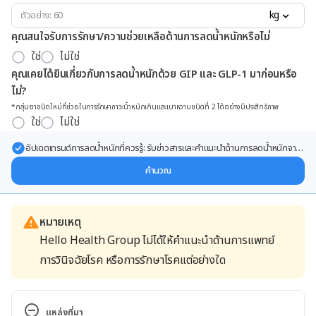
kg
คุณสนใจรับการรักษา/ความช่วยเหลือด้านการลดน้ำหนักหรือไม่
ใช่
ไม่ใช่
คุณเคยได้ยินเกี่ยวกับการลดน้ำหนักด้วย GIP และ GLP-1 มาก่อนหรือ
ไม่?
*กลุ่มยาชนิดใหม่ที่ช่วยในการรักษาภาวะน้ำหนักเกินและเบาหวานชนิดที่ 2 ได้อย่างมีประสิทธิภาพ
ใช่
ไม่ใช่
อัปเดตเทรนด์การลดน้ำหนักที่ควรรู้: รับข่าวสารและคำแนะนำด้านการลดน้ำหนักจาก
ผู้เชี่ยวชาญ ส่งตรงถึงอีเมลของคุณ
คำนวณ
หมายเหตุ
Hello Health Group ไม่ได้ให้คำแนะนำด้านการแพทย์
การวินิจฉัยโรค หรือการรักษาโรคแต่อย่างใด
แหล่งที่มา