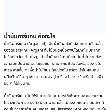
น้ำมันอาร์แกน คืออะไร
น้ำมันอาร์แกน (Argan oil) เป็นน้ำมันสกัดที่ได้จากการสกัดเมล็ด
ของต้นอาร์แกน (Argan) ต้นไม้ชนิดหนึ่งที่พบได้มากในประเทศ
โมร็อกโก โดยส่วนใหญ่แล้ว น้ำมันอาร์แกนที่ขายกันทั่วไปตามท้อง
ตลาด จะเป็นน้ำมันสกัดเข้มข้น ที่สามารถนำไปผสมหรือเจือจางใน
สารละลายอื่น ๆ เพื่อนำไปใช้ประโยชน์ต่อไป หรือจะนำไปผสมกับ
ผลิตภัณฑ์อื่น ๆ เช่น ยาสระผม สบู่ เครื่องสำอาง หรือครีมบำรุงผิว
อื่น ๆ ก็ได้เช่นกัน
น้ำมันอาร์แกนนั้นได้รับความนิยมในการใช้เพื่อความสวยความงาม
ไม่ว่าจะเป็นการบำรุงผิว เส้นผม และเล็บ เนื่องจากเป็นน้ำมันสกัดที่
อุดมไปด้วยสารต้านอนุมูลอิสระ และมีสรรพคุณ Anti-aging ช่วยต่อ