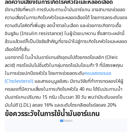
ลดความเสี่ยงในการเกิดโรคหัวใจและหลอดเลือด
มีงานวิจัยที่พบว่า การรับประทานน้ำมันอาร์แกน อาจสามารถช่วยลด
ความเสี่ยงในการเกิดโรคหัวใจและหลอดเลือดได้ โดยการลดระดับของ
ความดันโลหิตที่เพิ่มสูง ลดน้ำตาลในเลือด และช่วยการเกิดภาวะดื้อ
อินซูลิน (Insulin resistance) ในผู้ป่วยเบาหวาน ซึ่งสภาวะเหล่านี้
ล้วนแล้วแต่ก็เป็นปัจจัยสำคัญที่อาจนำไปสู่การเกิดโรคหัวใจและหลอด
เลือดได้ทั้งสิ้น
นอกจากนี้ ในน้ำมันอาร์แกนยังอุดมไปด้วยกรดโอเลอิก (Oleic
acid) กรดไขมันไม่อิ่มตัวในกลุ่มกรดไขมันโอเมก้า 9 ที่มีสรรพคุณ
ในการช่วยปกป้องหัวใจ โดยการช่วยลดระดับ
คอเลสเตอรอล
(Cholesterol)
และสารอนุมูลอิสระ มีงานวิจัยที่ทำการทดลองให้ผู้
ทดลองที่มีความเสี่ยงในการเกิดโรคหัวใจ 40 คน ได้รับประทานน้ำ
มันอาร์แกนปริมาณ 15 กรัม เป็นเวลา 30 วัน พบว่ามีระดับของไข
มันไม่ดี (LDL) ลดลง 16% และระดับไตรกลีเซอไรด์ลดลง 20%
ข้อควรระวังในการใช้น้ำมันอาร์แกน
โฆษณา