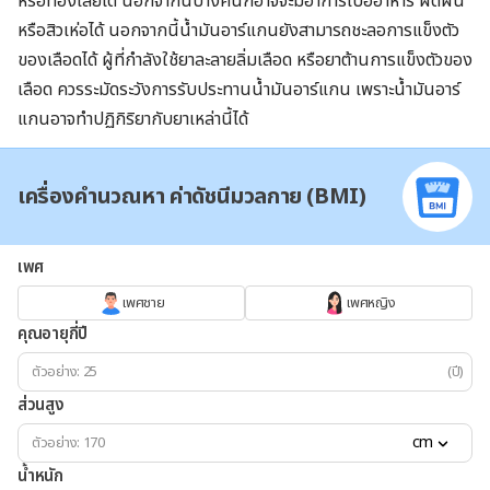
หรือท้องเสียได้ นอกจากนี้บางคนก็อาจจะมีอาการเบื่ออาหาร ผดผื่น
หรือสิวเห่อได้ นอกจากนี้น้ำมันอาร์แกนยังสามารถชะลอการแข็งตัว
ของเลือดได้ ผู้ที่กำลังใช้ยาละลายลิ่มเลือด หรือยาต้านการแข็งตัวของ
เลือด ควรระมัดระวังการรับประทานน้ำมันอาร์แกน เพราะน้ำมันอาร์
แกนอาจทำปฏิกิริยากับยาเหล่านี้ได้
เครื่องคำนวณหา ค่าดัชนีมวลกาย (BMI)
เพศ
เพศชาย
เพศหญิง
คุณอายุกี่ปี
(ปี)
ส่วนสูง
cm
น้ำหนัก