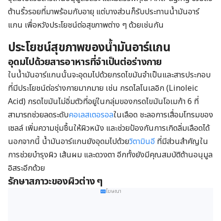
ต้านริ้วรอยที่มาพร้อมกับอายุ แต่บางส่วนก็รับประทานน้ำมันอาร์
แกน เพื่อหวังประโยชน์ต่อสุขภาพต่าง ๆ ด้วยเช่นกัน
ประโยชน์สุขภาพของน้ำมันอาร์แกน
อุดมไปด้วยสารอาหารที่จำเป็นต่อร่างกาย
ในน้ำมันอาร์แกนนั้นจะอุดมไปด้วยกรดไขมันจำเป็นและสารประกอบ
ที่มีประโยชน์ต่อร่างกายมากมาย เช่น กรดไลโนเลอิก (Linoleic
Acid) กรดไขมันไม่อิ่มตัวที่อยู่ในกลุ่มของกรดไขมันโอเมก้า 6 ที่
สามารถช่วยลดระดับ
คอเลสเตอรอล
ในเลือด ชะลอการเสื่อมโทรมของ
เซลล์ เพิ่มความชุ่มชื้นให้ผิวหนัง และช่วยป้องกันการเกิดลิ่มเลือดได้
นอกจากนี้ น้ำมันอาร์แกนยังอุดมไปด้วย
วิตามินอี
ที่มีส่วนสำคัญใน
การช่วยบำรุงผิว เส้นผม และดวงตา อีกทั้งยังมีคุณสมบัติต้านอนุมูล
อิสระอีกด้วย
รักษาสภาวะของผิวต่าง ๆ
โฆษณา