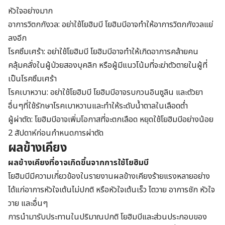
หัวใจอย่างมาก
อาการวิตกกังวล: อย่าใช้โยฮิมบี โยฮิมบีอาจทำให้อาการวิตกกังวลแย่
ลงอีก
โรคซึมเศร้า: อย่าใช้โยฮิมบี โยฮิมบีอาจทำให้เกิดอาการคล้ายคน
คลุ้มคลั่งในผู้ป่วยสองบุคลิก หรือผู้มีแนวโน้มที่จะฆ่าตัวตายในผู้ที่
เป็นโรคซึมเศร้า
โรคเบาหวาน: อย่าใช้โยฮิมบี โยฮิมบีอาจรบกวนอินซูลิน และตัวยา
อื่นๆที่ใช้รักษาโรคเบาหวานและทำให้ระดับน้ำตาลในเลือดต่ำ
ผู้ผ่าตัด: โยฮิมบีอาจเพิ่มโอกาสที่จะตกเลือด หยุดใช้โยฮิมบีอย่างน้อย
2 สัปดาห์ก่อนกำหนดการผ่าตัด
ผลข้างเคียง
ผลข้างเคียงที่อาจเกิดขึ้นจากการใช้โยฮิมบี
โยฮิมบีมีความเกี่ยวข้องในรายงานผลข้างเคียงร้ายแรงหลายอย่าง
ได้แก่อาการหัวใจเต้นไม่ปกติ หรือหัวใจเต้นเร็ว ไตวาย อาการชัก หัวใจ
วาย และอื่นๆ
การนำมารับประทานในปริมาณปกติ โยฮิมบีและส่วนประกอบของ