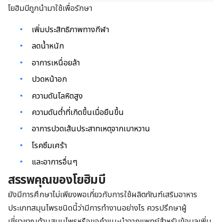
โยฮิมบีถูกนำมาใช้เพื่อรักษา
เพิ่มประสิทธิภาพทางกีฬา
ลดน้ำหนัก
อาการเหนื่อยล้า
ปวดหน้าอก
ความดันโลหิตสูง
ความดันต่ำที่เกิดขึ้นเมื่อยืนขึ้น
อาการปวดเส้นประสาทเหตุจากเบาหวาน
โรคซึมเศร้า
และอาการอื่นๆ
สรรพคุณของโยฮิมบี
ยังมีการศึกษาไม่เพียงพอเกี่ยวกับการใช้ผลิตภัณฑ์เสริมอาหาร
ประเภทสมุนไพรชนิดนี้ว่ามีการทำงานอย่างไร ควรปรึกษาผู้
เชี่ยวชาญด้านสมุนไพรหรือขอคำแนะนำจากแพทย์สำหรับข้อมูลเพิ่ม