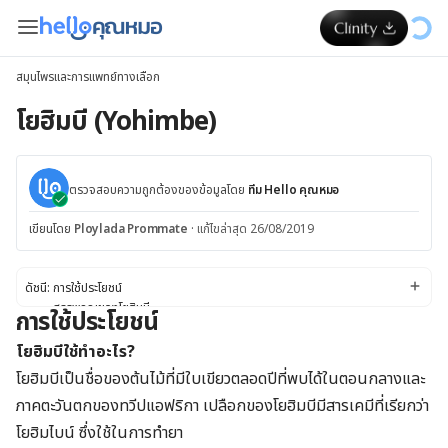
สมุนไพรและการแพทย์ทางเลือก
โยฮิมบี (Yohimbe)
ตรวจสอบความถูกต้องของข้อมูลโดย
ทีม Hello คุณหมอ
เขียนโดย
Ploylada Prommate
·
แก้ไขล่าสุด 26/08/2019
ดัชนี:
การใช้ประโยชน์
สรรพคุณของโยฮิมบี
การใช้ประโยชน์
ข้อควรระวังและคำเตือน
โยฮิมบีมีความปลอดภัยเพียงใด
โยฮิมบีใช้ทำอะไร?
ข้อควรระวังและคำเตือนพิเศษ
โยฮิมบีเป็นชื่อของต้นไม้ที่มีใบเขียวตลอดปีที่พบได้ในตอนกลางและ
ผลข้างเคียง
ภาคตะวันตกของทวีปแอฟริกา เปลือกของโยฮิมบีมีสารเคมีที่เรียกว่า
ปฏิกิริยาระหว่างยา
ขนาดการใช้
โยฮิมไบน์ ซึ่งใช้ในการทำยา