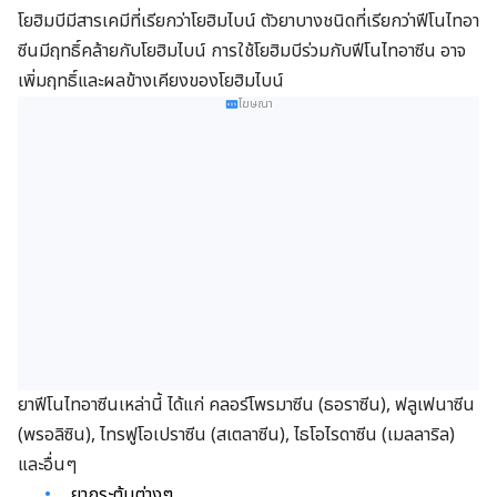
โยฮิมบีมีสารเคมีที่เรียกว่าโยฮิมไบน์ ตัวยาบางชนิดที่เรียกว่าฟีโนไทอา
ซีนมีฤทธิ์คล้ายกับโยฮิมไบน์ การใช้โยฮิมบีร่วมกับฟีโนไทอาซีน อาจ
เพิ่มฤทธิ์และผลข้างเคียงของโยฮิมไบน์
โฆษณา
ยาฟีโนไทอาซีนเหล่านี้ ได้แก่ คลอร์โพรมาซีน (ธอราซีน), ฟลูเฟนาซีน
(พรอลิซิน), ไทรฟูโอเปราซีน (สเตลาซีน), ไธโอไรดาซีน (เมลลาริล)
และอื่นๆ
ยากระตุ้นต่างๆ