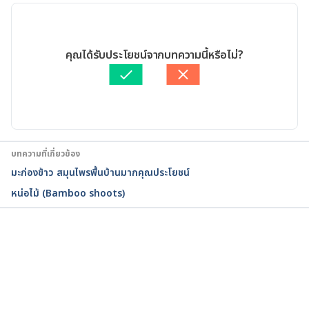
Yohimbe 
https://www.drugs.com/npc/yohimbe.html 
26/08/2019
Accessed August 04, 2017
เขียนโดย 
Ploylada Prommate
คุณได้รับประโยชน์จากบทความนี้หรือไม่?
ตรวจสอบความถูกต้องของข้อมูลโดย
ทีม Hello คุณหมอ
อัปเดตโดย: 
Ploylada Prommate
บทความที่เกี่ยวข้อง
มะก่องข้าว สมุนไพรพื้นบ้านมากคุณประโยชน์
หน่อไม้ (Bamboo shoots)
กำลังโหลด...