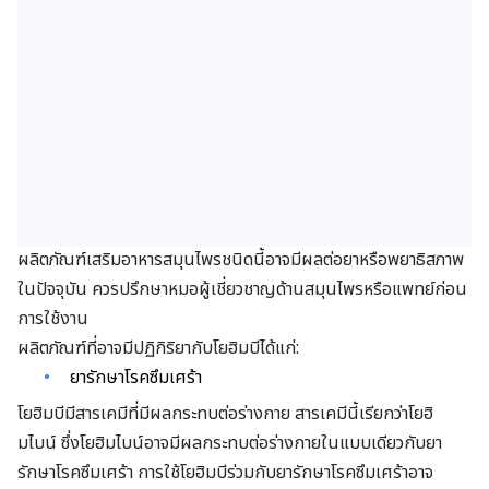
ผลิตภัณฑ์เสริมอาหารสมุนไพรชนิดนี้อาจมีผลต่อยาหรือพยาธิสภาพ
ในปัจจุบัน ควรปรึกษาหมอผู้เชี่ยวชาญด้านสมุนไพรหรือแพทย์ก่อน
การใช้งาน
ผลิตภัณฑ์ที่อาจมีปฏิกิริยากับโยฮิมบีได้แก่:
ยารักษาโรคซึมเศร้า
โยฮิมบีมีสารเคมีที่มีผลกระทบต่อร่างกาย สารเคมีนี้เรียกว่าโยฮิ
มไบน์ ซึ่งโยฮิมไบน์อาจมีผลกระทบต่อร่างกายในแบบเดียวกับยา
รักษาโรคซึมเศร้า การใช้โยฮิมบีร่วมกับยารักษาโรคซึมเศร้าอาจ