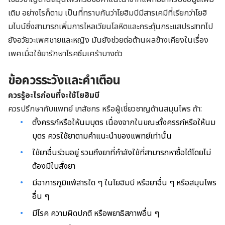
เติม อย่างไรก็ตาม เป็นที่ทราบกันว่าโยฮิมบีมีสารเคมีที่เรียกว่าโยฮิ
มไบน์ซึ่งสามารถเพิ่มการไหลเวียนโลหิตและกระตุ้นกระแสประสาทไป
ยังอวัยวะเพศชายและหญิง มันยังช่วยต่อต้านผลข้างเคียงในเรื่อง
เพศเมื่อใช้ยารักษาโรคซึมเศร้าบางตัว
ข้อควรระวังและคำเตือน
ควรรู้อะไรก่อนที่จะใช้โยฮิมบี
ควรปรึกษากับแพทย์ เภสัชกร หรือผู้เชี่ยวชาญด้านสมุนไพร ถ้า:
ตั้งครรภ์หรือให้นมบุตร เนื่องจากในขณะตั้งครรภ์หรือให้นม
บุตร ควรใช้ยาตามคำแนะนำของแพทย์เท่านั้น
ใช้ยาอื่นร่วมอยู่ รวมถึงยาที่กำลังใช้ที่สามารถหาซื้อได้โดยไม่
ต้องมีใบสั่งยา
มีอาการภูมิแพ้สารใด ๆ ในโยฮิมบี หรือยาอื่น ๆ หรือสมุนไพร
อื่น ๆ
มีโรค ความผิดปกติ หรือพยาธิสภาพอื่น ๆ