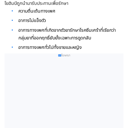
โยฮิมบีมีจำหน่ายในรูปแบบใด:
โยฮิมบีถูกนำมารับประทานเพื่อรักษา
ความตื่นเต้นทางเพศ
อาการไม่แข็งตัว
อาการทางเพศที่เกิดจากตัวยารักษาโรคซึมเศร้าที่เรียกว่า
กลุ่มยาที่ออกฤทธิ์ยับยั้งเฉพาะการดูดกลับ
อาการทางเพศทั่วไปทั้งชายและหญิง
โฆษณา