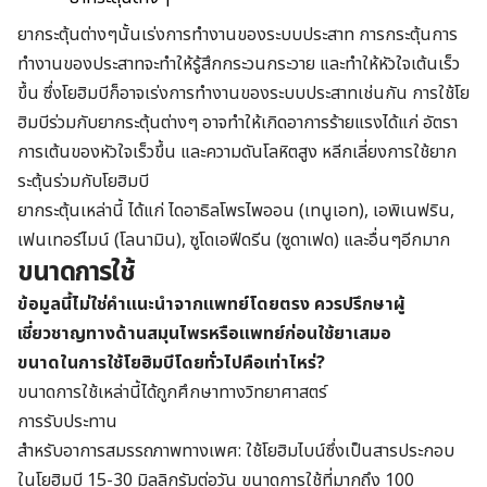
ยากระตุ้นต่างๆนั้นเร่งการทำงานของระบบประสาท การกระตุ้นการ
ทำงานของประสาทจะทำให้รู้สึกกระวนกระวาย และทำให้หัวใจเต้นเร็ว
ขึ้น ซึ่งโยฮิมบีก็อาจเร่งการทำงานของระบบประสาทเช่นกัน การใช้โย
ฮิมบีร่วมกับยากระตุ้นต่างๆ อาจทำให้เกิดอาการร้ายแรงได้แก่ อัตรา
การเต้นของหัวใจเร็วขึ้น และความดันโลหิตสูง หลีกเลี่ยงการใช้ยาก
ระตุ้นร่วมกับโยฮิมบี
ยากระตุ้นเหล่านี้ ได้แก่ ไดอาธิลโพรไพออน (เทนูเอท), เอพิเนฟริน,
เฟนเทอร์ไมน์ (โลนามิน), ซูโดเอฟีดรีน (ซูดาเฟด) และอื่นๆอีกมาก
ขนาดการใช้
ข้อมูลนี้ไม่ใช่คำแนะนำจากแพทย์โดยตรง ควรปรึกษาผู้
เชี่ยวชาญทางด้านสมุนไพรหรือแพทย์ก่อนใช้ยาเสมอ
ขนาดในการใช้โยฮิมบีโดยทั่วไปคือเท่าไหร่
?
ขนาดการใช้เหล่านี้ได้ถูกศึกษาทางวิทยาศาสตร์
การรับประทาน
สำหรับอาการสมรรถภาพทางเพศ: ใช้โยฮิมไบน์ซึ่งเป็นสารประกอบ
ในโยฮิมบี 15-30 มิลลิกรัมต่อวัน ขนาดการใช้ที่มากถึง 100