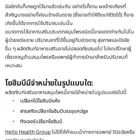
มิลลิกรัมก็เคยถูกใช้มาแล้วเช่นกัน อย่างไรก็ตาม ผลข้างเคียงที่
สำคัญบางอย่างก็ค่อนข้างอันตราย (ซึ่งอาจทำให้ถึงแก่ชีวิตได้) ก็อาจ
เกิดขึ้นได้จากการใช้ปริมาณเช่นนั้น
ขนาดการใช้อาหารเสริมประเภทสมุนไพรชนิดนี้อาจแตกต่างกันไปใน
ผู้ป่วยแต่ละราย ปริมาณยาที่ใช้ขึ้นอยู่กับช่วงอายุ สุขภาพและปัจจัย
อื่น ๆ ผลิตภัณฑ์อาหารเสริมอาจไม่ปลอดภัยเสมอไป โปรดปรึกษาผู้
เชี่ยวชาญด้านสมุนไพรหรือแพทย์ผู้ทำการรักษาสำหรับปริมาณที่
เหมาะสม
โยฮิมบีมีจำหน่ายในรูปแบบใด:
ผลิตภัณฑ์เสริมอาหารสมุนไพรนี้อาจมีจำหน่ายในรูปแบบต่อไปนี้:
เปลือกไม้โยฮิมบีแห้ง
สารสกัดเปลือกโยฮิมบีบรรจุแคปซูล
ทิงเจอร์เปลือกโยฮิมบี
Hello Health Group
ไม่ได้ให้คำแนะนำทางการแพทย์ วินิจฉัยหรือ