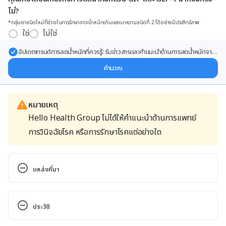
ไม่?
*กลุ่มยาชนิดใหม่ที่ช่วยในการรักษาภาวะน้ำหนักเกินและเบาหวานชนิดที่ 2 ได้อย่างมีประสิทธิภาพ
ใช่
ไม่ใช่
อัปเดตเทรนด์การลดน้ำหนักที่ควรรู้: รับข่าวสารและคำแนะนำด้านการลดน้ำหนักจาก
ผู้เชี่ยวชาญ ส่งตรงถึงอีเมลของคุณ
คำนวณ
หมายเหตุ
Hello Health Group ไม่ได้ให้คำแนะนำด้านการแพทย์
การวินิจฉัยโรค หรือการรักษาโรคแต่อย่างใด
แหล่งที่มา
Yohimbe http://www.webmd.com/vitamins-
supplements/ingredientmono-759-yohimbe.aspx?
ประวัติ
activeingredientid=759& Accessed August 04, 2017
เวอร์ชันปัจจุบัน