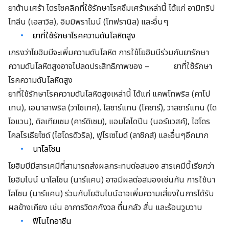
ยาต้านเศร้า ไตรไซคลิกที่ใช้รักษาโรคซึมเศร้าเหล่านี้ ได้แก่ อามิทริป
ไทลีน (เอลาวิล), อิมมิพราไมน์ (โทฟรานิล) และอื่นๆ
ยาที่ใช้รักษาโรคความดันโลหิตสูง
เกรงว่าโยฮิมบีจะเพิ่มความดันโลหิต การใช้โยฮิมบีร่วมกับยารักษา
ความดันโลหิตสูงอาจไปลดประสิทธิภาพของ – ยาที่ใช้รักษา
โรคความดันโลหิตสูง
ยาที่ใช้รักษาโรคความดันโลหิตสูงเหล่านี้ ได้แก่ แคพโทพริล (คาโป
เทน), เอนาลาพริล (วาโซเทค), โลซาร์แทน (โคซาร์), วาลซาร์แทน (ได
โอแวน), ดิลเทียเซม (คาร์ดิเซม), แอมโลไดปีน (นอร์แวสค์), ไฮโดร
โคลโรเธียไซด์ (ไฮโดรดิวริล), ฟูโรเซไมด์ (ลาซิกส์) และอื่นๆอีกมาก
นาโลโซน
โยฮิมบีมีสารเคมีที่สามารถส่งผลกระทบต่อสมอง สารเคมีนี้เรียกว่า
โยฮิมไบน์ นาโลโซน (นาร์แคน) อาจมีผลต่อสมองเช่นกัน การใช้นา
โลโซน (นาร์แคน) ร่วมกับโยฮิมไบน์อาจเพิ่มความเสี่ยงในการได้รับ
ผลข้างเคียง เช่น อาการวิตกกังวล ตื่นกลัว สั่น และร้อนวูบวาบ
ฟีโนไทอาซีน