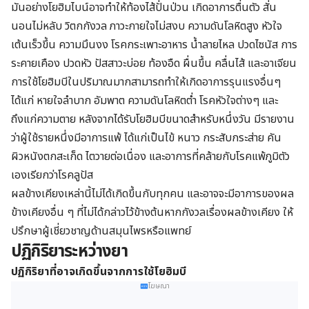
มันอย่างโยฮิมไบน์อาจทำให้ท้องไส้ปั่นป่วน เกิดอาการตื่นตัว สั่น
นอนไม่หลับ วิตกกังวล ภาวะกายใจไม่สงบ ความดันโลหิตสูง หัวใจ
เต้นเร็วขึ้น ความมึนงง โรคกระเพาะอาหาร น้ำลายไหล ปวดไซนัส การ
ระคายเคือง ปวดหัว ปัสสาวะบ่อย ท้องอืด ผื่นขึ้น คลื่นไส้ และอาเจียน
การใช้โยฮิมบีในปริมาณมากสามารถทำให้เกิดอาการรุนแรงอื่นๆ
ได้แก่ หายใจลำบาก อัมพาต ความดันโลหิตต่ำ โรคหัวใจต่างๆ และ
ถึงแก่ความตาย หลังจากได้รับโยฮิมบีขนาดสำหรับหนึ่งวัน มีรายงาน
ว่าผู้ใช้รายหนึ่งมีอาการแพ้ ได้แก่เป็นไข้ หนาว กระสับกระส่าย คัน
ผิวหนังตกสะเก็ด ไตวายต่อเนื่อง และอาการที่คล้ายกับโรคแพ้ภูมิตัว
เองเรียกว่าโรคลูปัส
ผลข้างเคียงเหล่านี้ไม่ได้เกิดขึ้นกับทุกคน และอาจจะมีอาการของผล
ข้างเคียงอื่น ๆ ที่ไม่ได้กล่าวไว้ข้างต้นหากกังวลเรื่องผลข้างเคียง ให้
ปรึกษาผู้เชี่ยวชาญด้านสมุนไพรหรือแพทย์
ปฏิกิริยาระหว่างยา
ปฏิกิริยาที่อาจเกิดขึ้นจากการใช้โยฮิมบี
โฆษณา