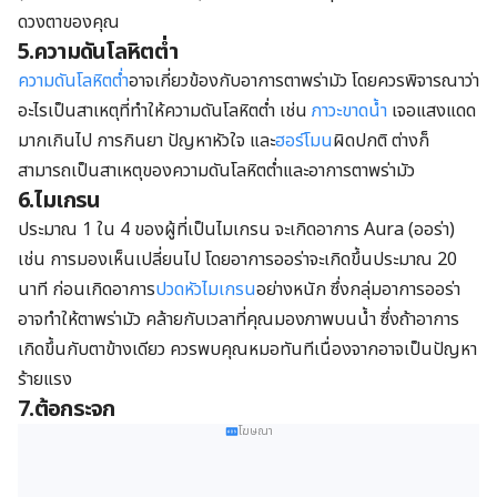
ดวงตาของคุณ
5.ความดันโลหิตต่ำ
ความดันโลหิตต่ำ
อาจเกี่ยวข้องกับอาการตาพร่ามัว โดยควรพิจารณาว่า
อะไรเป็นสาเหตุที่ทำให้ความดันโลหิตต่ำ เช่น
ภาวะขาดน้ำ
เจอแสงแดด
มากเกินไป การกินยา ปัญหาหัวใจ และ
ฮอร์โมน
ผิดปกติ ต่างก็
สามารถเป็นสาเหตุของความดันโลหิตต่ำและอาการตาพร่ามัว
6.ไมเกรน
ประมาณ 1 ใน 4 ของผู้ที่เป็นไมเกรน จะเกิดอาการ Aura (ออร่า)
เช่น การมองเห็นเปลี่ยนไป โดยอาการออร่าจะเกิดขึ้นประมาณ 20
นาที ก่อนเกิดอาการ
ปวดหัว
ไมเกรน
อย่างหนัก ซึ่งกลุ่มอาการออร่า
อาจทำให้ตาพร่ามัว คล้ายกับเวลาที่คุณมองภาพบนน้ำ ซึ่งถ้าอาการ
เกิดขึ้นกับตาข้างเดียว ควรพบคุณหมอทันทีเนื่องจากอาจเป็นปัญหา
ร้ายแรง
7.ต้อกระจก
โฆษณา