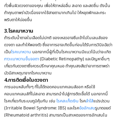
ทั่วพื้นผิวดวงตาของคุณ เพื่อให้ตาหล่อลื่น สะอาด และสดชื่น ดังนั้น
ถ้าคุณตาพร่ามัวเนื่องจากใช้สายตามากเกินไป ให้หยุดพักและกระ
พริบตาให้บ่อยขึ้น
3.โรคเบาหวาน
ถ้าระดับน้ำตาลในเลือดไม่ปกติ ของเหลวอาจซึมเข้าไปในเลนส์ของ
ดวงตา และทำให้พองตัว ซึ่งอาการอาจเกิดขึ้นก่อนได้รับการวินิจฉัยว่า
เป็น
โรคเบาหวาน
นอกจากนี้ผู้ที่เป็นโรคเบาหวานมีแนวโน้มว่าจะเกิด
ภาวะเบาหวานขึ้นจอตา
(Diabetic Retinopathy) และปัญหาอื่นๆ
เกี่ยวกับดวงตาซึ่งควรปรึกษาคุณหมอ ถ้าคุณสงสัยว่าอาการตาพร่า
มัวมีสาเหตุมาจากโรคเบาหวาน
4.การติดเชื้อในดวงตา
การนอนหลับทั้งๆ ที่ไม่ได้ถอดคอนแทคเลนส์ออก หรือใช้
คอนแทคเลนส์ที่ไม่สะอาด สามารถนำไปสู่การติดเชื้อได้ นอกจากนี้
โรคเกี่ยวกับระบบภูมิคุ้มกัน เช่น
โรคสะเก็ดเงิน
โรค
ลำไส้
แปรปรวน
(Irritable Bowel Syndrome: IBS) และโรค
ข้ออักเสบ
รูมาตอยด์
(Rheumatoid arthritis) สามารถเป็นสาเหตุของการอักเสบใน