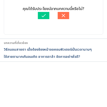
08/02/2021
What Causes Blurred 
เขียนโดย 
Sopista Kongchon
คุณได้รับประโยชน์จากบทความนี้หรือไม่?
Vision?. https://www.healthline.com/symptom/blur
ตรวจสอบความถูกต้องของข้อมูลโดย
ทีม Hello คุณหมอ
red-vision. Accessed on December 18 2018.
อัปเดตโดย: 
Nattrakamol Chotevichean
6 Weird Reasons Your Vision Is 
Blurry. https://www.self.com/story/blurry-vision-
causes. Accessed on December 18 2018.
บทความที่เกี่ยวข้อง
วิธีถนอมสายตา เมื่อต้องจ้องหน้าจอคอมพิวเตอร์เป็นเวลานานๆ
ใช้สายตามากเกินจนเกิด อาการตาล้า จัดการอย่างไรดี?
กำลังโหลด...