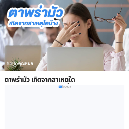
ตาพร่ามัว เกิดจากสาเหตุใด
โฆษณา