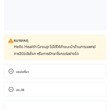
หมายเหตุ
Hello Health Group ไม่ได้ให้คำแนะนำด้านการแพทย์
การวินิจฉัยโรค หรือการรักษาโรคแต่อย่างใด
แหล่งที่มา
Why Is Your Vision 
Blurry?. https://www.webmd.com/eye-
ประวัติ
health/ss/slideshow-blurry-vision?
ecd=soc_fb_181203_cons_ss_blurryvision&linkId=1
เวอร์ชันปัจจุบัน
00000004217973. Accessed on December 18 2018.