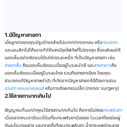
1.มีปัญหาสายตา
เมื่อลูกตาของคุณมีรูปร่างคล้ายไข่มากกว่าทรงกลม หรือ
กระจกตา
และเลนส์ตาไม่โค้งอาจทำให้แสงมีจุดโฟกัสที่ไม่ตรงจุด ซึ่งจะส่งผลให้
มองเห็นอย่างชัดเจนได้แค่ช่วงระยะหนึ่ง ที่เป็นปัญหาสายตา เช่น
สายตาสั้น
คือมองเห็นชัดเจนเมื่ออยู่ในระยะใกล้ และ
สายตายาว
คือ
มองเห็นชัดเจนเมื่ออยู่ในระยะไกล รวมถึงสายตาเอียง โดยคุณ
สามารถแก้ปัญหาตาพร่ามัว ที่เกิดจากปัญหาสายตาได้ด้วยการสวม
แว่นตา
คอนแทคเลนส์
หรือการศัลยกรรมเล็ก (minor surgery)
2.ใช้สายตามากเกินไป
สัญญาณที่บอกว่าคุณใช้สายตามากเกินไป คือการไม่ค่อย
กระพริบตา
เนื่องจากคนเรามีแนวโน้มที่จะกระพริบตาน้อยลง ในเวลาที่จดจ่ออยู่
กับอะไรบางอย่าง และทุกครั้งที่คุณกระพริบตา น้ำตาจะแพร่กระจาย