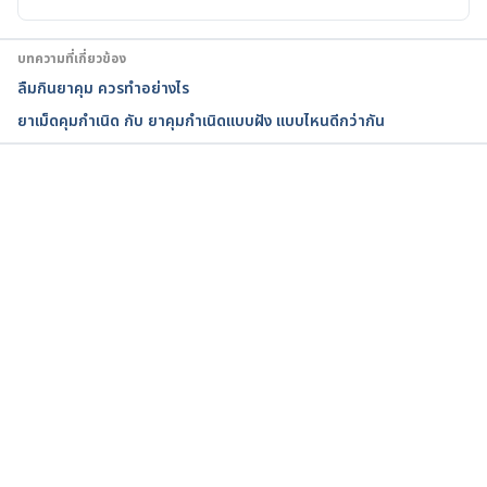
bined-contraceptive-pill/. Accessed February 28, 
2023.
บทความที่เกี่ยวข้อง
ลืมกินยาคุม ควรทำอย่างไร
Birth Control Pill. 
ยาเม็ดคุมกำเนิด กับ ยาคุมกำเนิดแบบฝัง แบบไหนดีกว่ากัน
https://kidshealth.org/en/teens/contraception-
birth.html. Accessed February 28, 2023.
Contraception. 
กำลังโหลด...
https://www.cdc.gov/reproductivehealth/contracep
tion/index.htm. Accessed February 28, 2023.