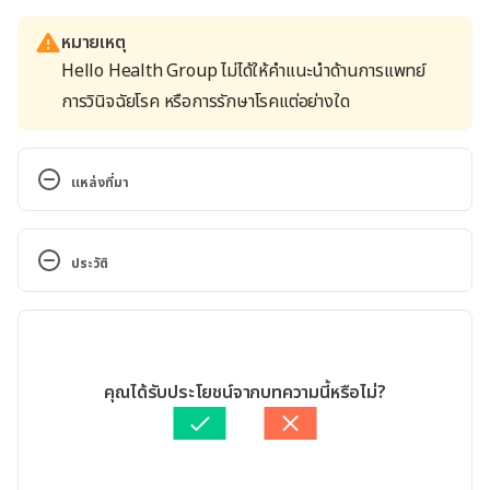
หมายเหตุ
Hello Health Group ไม่ได้ให้คำแนะนำด้านการแพทย์
การวินิจฉัยโรค หรือการรักษาโรคแต่อย่างใด
แหล่งที่มา
ยาคุมกินยังไง. 
http://pca.fda.moph.go.th/public_media_detail.php?
ประวัติ
id=6&cat=73&content_id=1031.  Accessed February 
28, 2023.
เวอร์ชันปัจจุบัน
Birth Control Pills. 
28/02/2023
https://www.webmd.com/sex/birth-control/birth-
เขียนโดย 
นนทกร บัณฑิตสินทรัพย์
คุณได้รับประโยชน์จากบทความนี้หรือไม่?
control-pills. Accessed February 28, 2023.
ตรวจสอบข้อมูลทางการแพทย์โดย
แพทย์หญิงวรัญญา สิริธนา
สาร
อัปเดตโดย: 
Duangkamon Junnet
Combined pill. 
https://www.nhs.uk/conditions/contraception/com