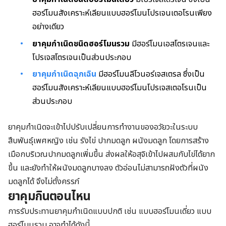
ฮอร์โมนสังเคราะห์เลียนแบบฮอร์โมนโปรเจนเตอโรนเพียง
อย่างเดียว
ยาคุมกำเนิดชนิดฮอร์โมนรวม
มีฮอร์โมนเอสโตรเจนและ
โปรเจสโตรเจนเป็นส่วนประกอบ
ยาคุมกำเนิดฉุกเฉิน
มีฮอร์โมนลีโวนอร์เจสเตรล ซึ่งเป็น
ฮอร์โมนสังเคราะห์เลียนแบบฮอร์โมนโปรเจสเตอโรนเป็น
ส่วนประกอบ
ยาคุมกำเนิดจะเข้าไปปรับเปลี่ยนการทำงานของอวัยวะในระบบ
สืบพันธุ์เพศหญิง เช่น รังไข่ ปากมดลูก ผนังมดลูก โดยการสร้าง
เมือกบริเวณปากมดลูกเพิ่มขึ้น ส่งผลให้อสุจิเข้าไปผสมกับไข่ได้ยาก
ขึ้น และยังทำให้ผนังมดลูกบางลง ตัวอ่อนไม่สามารถฝังตัวที่ผนัง
มดลูกได้ จึงไม่ตั้งครรภ์
ยาคุมกินตอนไหน
การรับประทานยาคุมกำเนิดแบบปกติ เช่น แบบฮอร์โมนเดี่ยว แบบ
ฮอร์โมนรวม อาจทำได้ดังนี้