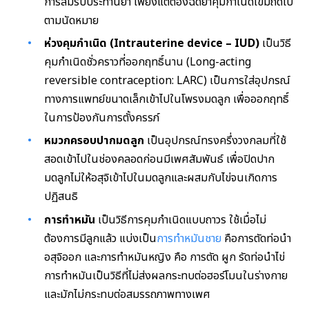
การลืมรับประทานยา เพียงแต่ต้องฉีดยาคุมกำเนิดเข็มถัดไป
ตามนัดหมาย
ห่วงคุมกำเนิด (Intrauterine device – IUD)
เป็นวิธี
คุมกำเนิดชั่วคราวที่ออกฤทธิ์นาน (Long-acting
reversible contraception: LARC) เป็นการใส่อุปกรณ์
ทางการแพทย์ขนาดเล็กเข้าไปในโพรงมดลูก เพื่อออกฤทธิ์
ในการป้องกันการตั้งครรภ์
หมวกครอบปากมดลูก
เป็นอุปกรณ์ทรงครึ่งวงกลมที่ใช้
สอดเข้าไปในช่องคลอดก่อนมีเพศสัมพันธ์ เพื่อปิดปาก
มดลูกไม่ให้อสุจิเข้าไปในมดลูกและผสมกับไข่จนเกิดการ
ปฏิสนธิ
การทำหมัน
เป็นวิธีการคุมกำเนิดแบบถาวร ใช้เมื่อไม่
ต้องการมีลูกแล้ว แบ่งเป็น
การทำหมันชาย
คือการตัดท่อนำ
อสุจิออก และการทำหมันหญิง คือ การตัด ผูก รัดท่อนำไข่
การทำหมันเป็นวิธีที่ไม่ส่งผลกระทบต่อฮอร์โมนในร่างกาย
และมักไม่กระทบต่อสมรรถภาพทางเพศ