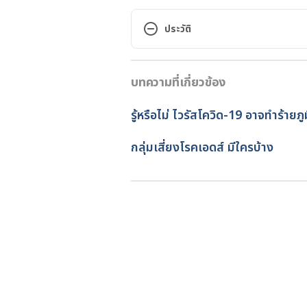
สถานการณ์การติดเชื้อ HIV ในพื้นที่
http://www.bangkok.go.th/uploa
ประวัติ
f. Accessed 7 March 2023.
เวอร์ชันปัจจุบัน
What Are HIV and AIDS? https:/
บทความที่เกี่ยวข้อง
07/03/2023
aids/what-are-hiv-and-aids. Ac
เขียนโดย 
ทีม Hello คุณหมอ
รู้หรือไม่ ไวรัสโควิด-19 อาจทำร้ายภ
How Can You Get Support After Y
ตรวจสอบความถูกต้องของข้อมูล
basics/hiv-testing/just-diagnos
อัปเดตโดย: 
Duangkamon Jun
กลุ่มเสี่ยงโรคเอดส์ มีใครบ้าง
hiv#:~:text=Most%20people%2
al%20health.  Accessed 7 March
How can I protect my partners?. 
https://www.cdc.gov/hiv/basics/
2023.
Living with HIV and AIDS. https
Accessed 7 March 2023.