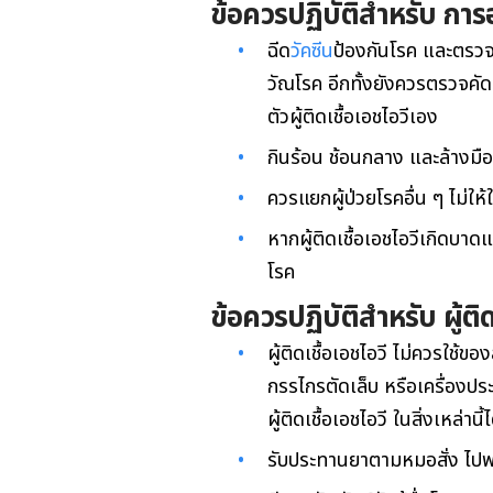
ข้อควรปฏิบัติสำหรับ การอยู
ฉีด
วัคซีน
ป้องกันโรค และตรวจค
วัณโรค อีกทั้งยังควรตรวจคัด
ตัวผู้ติดเชื้อเอชไอวีเอง
กินร้อน ช้อนกลาง และล้างมือ เ
ควรแยกผู้ป่วยโรคอื่น ๆ ไม่ให้ใก
หากผู้ติดเชื้อเอชไอวีเกิดบ
โรค
ข้อควรปฏิบัติสำหรับ ผู้ติด
ผู้ติดเชื้อเอชไอวี ไม่ควรใช้ขอ
กรรไกรตัดเล็บ หรือเครื่องปร
ผู้ติดเชื้อเอชไอวี ในสิ่งเหล่านี้ไ
รับประทานยาตามหมอสั่ง ไป