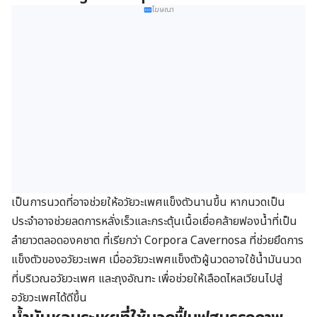
โฆษณา
เป็นการนวดที่อาจช่วยให้อวัยวะเพศแข็งตัวนานขึ้น หากนวดเป็น
ประจำอาจช่วยลดการหลั่งเร็วและกระตุ้นเนื้อเยื่อคล้ายฟองน้ำที่เป็น
ลำยาวตลอดองคชาต ที่เรียกว่า Corpora Cavernosa ที่ช่วยยึดการ
แข็งตัวของอวัยวะเพศ เมื่ออวัยวะเพศแข็งตัวผู้นวดอาจใช้น้ำมันนวด
ที่บริเวณอวัยวะเพศ และถุงอัณฑะ เพื่อช่วยให้เลือดไหลเวียนไปสู่
อวัยวะเพศได้ดีขึ้น