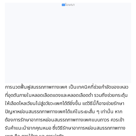
โฆษณา
การนวดฟื้นฟูสมรรถภาพทางเพศ เป็นเทคนิคที่ช่วยกำจัดของเหลว
ที่อุดตันภายในหลอดเลือดแดงและหลอดเลือดดำ รวมถึงช่วยกระตุ้น
ให้เลือดไหลเวียนไปสู่อวัยวะเพศได้ดียิ่งขึ้น แต่วิธีนี้ก็อาจช่วยรักษา
ปัญหาหย่อนสมรรถภาพทางเพศได้แค่ในระยะสั้น ๆ เท่านั้น หาก
ต้องการรักษาอาการหย่อนสมรรถภาพทางเพศแบบถาวร ควรเข้า
รับคำแนะนำจากคุณหมอ ซึ่งวิธีรักษาอาการหย่อนสมรรถภาพทาง