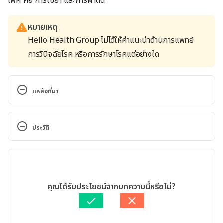
เพศ คือ การใช้ยา และการผ่าตัด
หมายเหตุ
Hello Health Group ไม่ได้ให้คำแนะนำด้านการแพทย์
การวินิจฉัยโรค หรือการรักษาโรคแต่อย่างใด
แหล่งที่มา
What Is Sexual Massage?. 
https://www.webmd.com/sex/what-is-sexual-
ประวัติ
massage. Accessed May 25,2021
เวอร์ชันปัจจุบัน
Massage Is Worth Trying When It Comes to 
Erectile Dysfunction Treatment . 
27/09/2023
http://www.breathetherapeuticmassage.net/mass
เขียนโดย 
ทัตพร อิสสรโชติ
คุณได้รับประโยชน์จากบทความนี้หรือไม่?
age-worth-trying-comes-ed-treatment.html. 
ตรวจสอบความถูกต้องของข้อมูลโดย
พลอย วงษ์วิไล
Accessed May 25, 2021
อัปเดตโดย: 
พลอย วงษ์วิไล