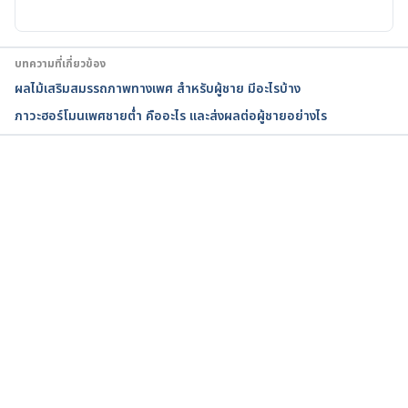
Can Massage Therapy Be Used for Erectile 
Dysfunction. https://misters.in/en/blog/can-
massage-therapy-be-used-for-erectile-
บทความที่เกี่ยวข้อง
dysfunction/. Accessed May 25, 2021
ผลไม้เสริมสมรรถภาพทางเพศ สำหรับผู้ชาย มีอะไรบ้าง
ภาวะฮอร์โมนเพศชายต่ำ คืออะไร และส่งผลต่อผู้ชายอย่างไร
Men’s Sexual Health. 
https://www.health.harvard.edu/topics/mens-
sexual-health. Accessed May 25,2021
กำลังโหลด...
Duclos AJ , et al. (2007). Current treatment options 
in the management of chronic prostatitis. 
ncbi.nlm.nih.gov/pmc/articles/PMC2374945/. 
Accessed May 25,2021
Nickel JC, et al. (1999). Repetitive prostatic 
massage therapy for chronic refractory prostatitis: 
the Philippine experience. 
ncbi.nlm.nih.gov/pubmed/10527258. Accessed May 
25,2021