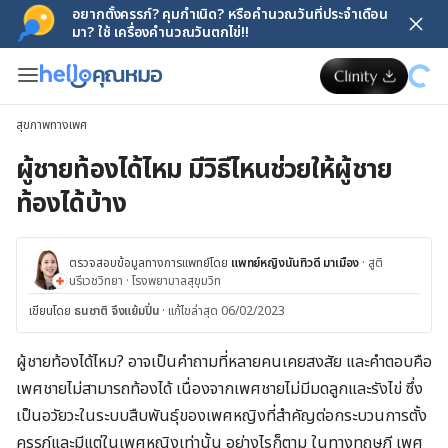
อยากตั้งครรภ์? คุมกำเนิด? หรือคำนวณวันที่ประจำเดือน
มา? ใช้ เครื่องคำนวณวันตกไข่!!
สุขภาพทางเพศ
ผู้ชายท้องได้ไหม มีวิธีไหนช่วยให้ผู้ชาย
ท้องได้บ้าง
ตรวจสอบข้อมูลทางการแพทย์โดย
แพทย์หญิงนันทิวดี มาเมือง
·
สูติ
นรีเวชวิทยา
·
โรงพยาบาลสุขุมวิท
เขียนโดย
ธนชาติ จึงแย้มปิ่น
·
แก้ไขล่าสุด 06/02/2023
ผู้ชายท้องได้ไหม? อาจเป็นคำถามที่หลายคนเคยสงสัย และคำตอบคือ
เพศชายไม่สามารถท้องได้ เนื่องจากเพศชายไม่มีมดลูกและรังไข่ ซึ่ง
เป็นอวัยวะในระบบสืบพันธุ์ของเพศหญิงที่สำคัญต่อกระบวนการตั้ง
ครรภ์และมีแต่ในเพศหญิงเท่านั้น อย่างไรก็ตาม ในทางทฤษฎี เพศ