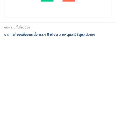
111/1471-0528.15438. Accessed June 17, 2022
Pregnancy. https://www.nhs.uk/pregnancy/. 
Accessed June 17, 2022
บทความที่เกี่ยวข้อง
Pregnancy. 
อาการท้องแข็งขณะตั้งครรภ์ 8 เดือน สาเหตุและวิธีดูแลตัวเอง
https://www.plannedparenthood.org/learn/pregna
ncy. Accessed June 17, 2022
Uterus. 
กำลังโหลด...
https://medlineplus.gov/ency/imagepages/19263.h
tm#:~:text=The%20main%20function%20of%20the
,developing%20fetus%20prior%20to%20birth. 
Accessed June 17, 2022