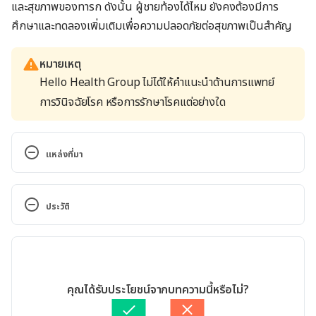
และสุขภาพของทารก ดังนั้น ผู้ชายท้องได้ไหม ยังคงต้องมีการ
ศึกษาและทดลองเพิ่มเติมเพื่อความปลอดภัยต่อสุขภาพเป็นสำคัญ
หมายเหตุ
Hello Health Group ไม่ได้ให้คำแนะนำด้านการแพทย์
การวินิจฉัยโรค หรือการรักษาโรคแต่อย่างใด
แหล่งที่มา
Transgender Men Who Experienced Pregnancy 
After Female-to-Male Gender Transitioning. 
ประวัติ
https://journals.lww.com/greenjournal/Abstract/20
14/12000/Transgender_Men_Who_Experienced_Pr
เวอร์ชันปัจจุบัน
egnancy_After.9.aspx. Accessed June 17, 2022
06/02/2023
Uterine transplantation in transgender women. 
เขียนโดย 
ธนชาติ จึงแย้มปิ่น
คุณได้รับประโยชน์จากบทความนี้หรือไม่?
https://obgyn.onlinelibrary.wiley.com/doi/full/10.1
ตรวจสอบข้อมูลทางการแพทย์โดย
แพทย์หญิงนันทิวดี มาเมือง
อัปเดตโดย: 
Duangkamon Junnet