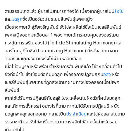
ตามธรรมชาติแล้ว ผู้ชายไม่สามารถท้องได้ เนื่องจากผู้ชายไม่มี
รังไข่
และ
มดลูก
ซึ่งเป็นอวัยวะในระบบสืบพันธุ์เพศหญิง
เมื่อร่างกายเข้าสู่วัยเจริญพันธุ์ รังไข่จะผลิตไข่ซึ่งเป็นเซลล์สืบพันธุ์
เพศหญิงออกมาเดือนละ 1 ฟอง ภายใต้การควบคุมของฮอร์โมน
กระตุ้นการเจริญของไข่ (Follicle Stimulating Hormone) และ
ฮอร์โมนลูทิไนซิง (Luteinizing Hormone) ที่หลั่งออกมาจาก
สมอง และถูกส่งมายังรังไข่ผ่านหลอดเลือด
เมื่อไข่สมบูรณ์หรือพร้อมสำหรับการสืบพันธุ์แล้ว ไข่จะเคลื่อนตัวไป
ยังท่อนำไข่ ซึ่งเชื่อมต่อกับมดลูก เพื่อรอการปฏิสนธิกับ
อสุจิ
หรือ
เซลล์สืบพันธุ์เพศชายที่ถูกส่งเข้ามาผ่านทางช่องคลอดเมื่อมีเพศ
สัมพันธ์
หากไข่ได้รับการปฏิสนธิกับอสุจิ ไข่จะเคลื่อนไปฝังตัวที่ผนังมดลูก
และเกิดการตั้งครรภ์ อย่างไรก็ตาม หากไม่ได้รับการปฏิสนธิ ผนัง
มดลูกจะหลุดลอกออกมากลายเป็น
ประจำเดือน
และไข่ฝ่อสลายไปตาม
ธรรมชาติ และรังไข่จะเริ่มกระบวนการผลิตไข่อีกครั้งสำหรับรอบ
เดือนถัดไป