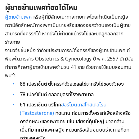
ผู้ชายข้ามเพศท้องได้ไหม
ผู้ชายข้ามเพศ
หรือผู้ที่มีลักษณะทางกายภาพโดยกำเนิดเป็นหญิง
ทว่ามีอัตลักษณ์ทางเพศเป็นชายหรือแสดงออกว่าตนเองเป็นผู้ชาย
สามารถตั้งครรภ์ได้ หากยังไม่ผ่าตัดแนำรังไข่และมดลูกออกจาก
ร่างกาย
งานวิจัยชิ้นหนึ่ง ว่าด้วยประสบการณ์ตั้งครรภ์ของผู้ชายข้ามเพศ ตี
พิมพ์ในวารสาร Obstetrics & Gynecology ปี พ.ศ. 2557 นักวิจัย
ทำการศึกษาผู้ชายข้ามเพศจำนวน 41 ราย ด้วยการใช้แบบสอบถาม
พบว่า
88 เปอร์เซ็นต์ ตั้งครรภ์ด้วยเซลล์ไข่จากรังไข่ของตัวเอง
78 เปอร์เซ็นต์ คลอดบุตรที่โรงพยาบาล
61 เปอร์เซ็นต์ บริโภค
ฮอร์โมนเทสโทสเตอโรน
(Testosterone)
ทดแทน ก่อนการตั้งครรภ์เพื่อสร้างหรือ
คงลักษณะของเพศชาย เช่น เสียงที่ทุ้มใหญ่ มวลกล้าม
เนื้อที่มากกว่าเพศหญิง หนวดหรือเส้นขนบนร่างกายที่ดก
กว่าเพศหญิง