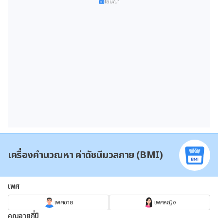
โฆษณา
เครื่องคำนวณหา ค่าดัชนีมวลกาย (BMI)
เพศ
เพศชาย
เพศหญิง
คุณอายุกี่ปี