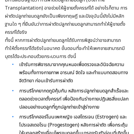
มีการสันนิษฐานว่า การผ่าตัดปลูกถ่ายมดลูก (Uterine
Transplantation) อาจช่วยให้ผู้ชายตั้งครรภ์ได้ อย่างไรก็ตาม การ
ผ่าตัดปลูกถ่ายมดลูกยังเป็นเพียงทฤษฎี และปัจจุบันนี้ยังไม่มีหลัก
ฐานใด ๆ ที่ยืนยันว่าการผ่าตัดปลูกถ่ายมดลูกสามารถทำให้ผู้ชายตั้ง
ครรภ์ได้จริง
ทั้งนี้ หากการผ่าตัดปลูกถ่ายมดลูกได้รับการพิสูจน์ว่าอาจสามารถ
ทำให้ตั้งครรภ์ได้จริงในอนาคต ขั้นตอนที่จะทำให้เพศชายสามารถมี
บุตรได้จะประกอบด้วยกระบวนการ ดังนี้
เข้ารับการพิจารณาจากคุณหมอเพื่อตรวจและวินิจฉัยความ
พร้อมทั้งทางกายภาพ อารมณ์ จิตใจ และทำแบบทดสอบทาง
จิตวิทยา ก่อนเข้ารับการผ่าตัด
การบริโภคยากดภูมิคุ้มกัน หลังการปลูกถ่ายมดลูกสำเร็จและ
ตลอดช่วงเวลาตั้งครรภ์ เพื่อป้องกันร่างกายปฏิเสธสิ่งแปลก
ปลอมอย่างมดลูกที่ถูกปลูกถ่ายเข้าสู่ร่างกาย
การบริโภคฮอร์โมนเพศหญิง เอสโตรเจน (Estrogen) และ
โปรเจสเตอโรน (Progestogen) หลังการผ่าตัด เพื่อกระตุ้น
ให้มดลูกสร้างเยื่อบุโพรงมดลูกขึ้นมารองรับตัวอ่อนที่เกิดขึ้น