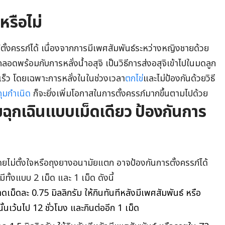
์หรือไม่
ตั้งครรภ์ได้ เนื่องจากการมีเพศสัมพันธ์ระหว่างหญิงชายด้วย
ลอดพร้อมกับการหลั่งน้ำอสุจิ เป็นวิธีการส่งอสุจิเข้าไปในมดลูก
เร็ว โดยเฉพาะการหลั่งในในช่วงเวลา
ตกไข่
และไม่ป้องกันด้วยวิธี
ุมกำเนิด
ก็จะยิ่งเพิ่มโอกาสในการตั้งครรภ์มากขึ้นตามไปด้วย
ุมฉุกเฉินแบบเม็ดเดียว ป้องกันการ
นโดยไม่ตั้งใจหรือถุงยางอนามัยแตก อาจป้องกันการตั้งครรภ์ได้
นมีทั้งแบบ 2 เม็ด และ 1 เม็ด ดังนี้
เม็ดละ 0.75 มิลลิกรัม ให้กินทันทีหลังมีเพศสัมพันธ์ หรือ
ั้นเว้นไป 12 ชั่วโมง และกินต่ออีก 1 เม็ด