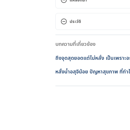
แหล่งที่มา
คือสมมติว่าวันนี้มีอะไรกับแฟนแล้วทา
ยาคุมฉุกเฉินอีกมั้ยคะ? แล้วถ้าไม่ทานอี
ประวัติ
https://pharmacy.mahidol.ac.th/
เวอร์ชันปัจจุบัน
Emergency contraception (morning
บทความที่เกี่ยวข้อง
22/03/2024
https://www.nhs.uk/conditions/
February 13, 2023
เขียนโดย 
ทัตพร อิสสรโชติ
ถึงจุดสุดยอดแต่ไม่หลั่ง เป็นเพราะอ
ตรวจสอบข้อมูลทางการแพทย์โด
Levonorgestrel Emergency Contr
อัปเดตโดย: 
พลอย วงษ์วิไล
หลั่งน้ำอสุจิน้อย ปัญหาสุขภาพ ที่ท
control/plan-b. Accessed Februa
Morning-after pill. https://www
pill/about/pac-
20394730#:~:text=Plan%20B%
%20uterus. Accessed February 1
Birth Control Myths. https://w
contraceptive-myths. Accessed 