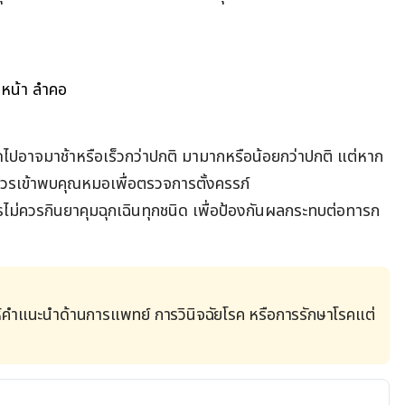
บหน้า ลำคอ
ถัดไปอาจมาช้าหรือเร็วกว่าปกติ มามากหรือน้อยกว่าปกติ แต่หาก
 ควรเข้าพบคุณหมอเพื่อตรวจการตั้งครรภ์
ตรไม่ควรกินยาคุมฉุกเฉินทุกชนิด เพื่อป้องกันผลกระทบต่อทารก
้คำแนะนำด้านการแพทย์ การวินิจฉัยโรค หรือการรักษาโรคแต่