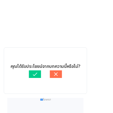
คุณได้รับประโยชน์จากบทความนี้หรือไม่?
โฆษณา