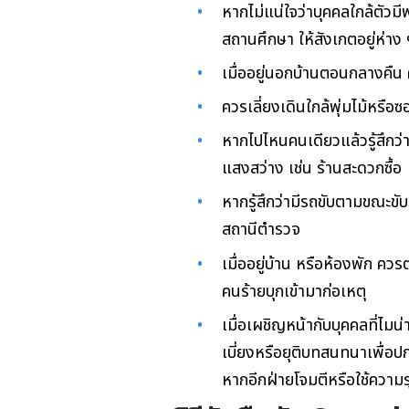
หากไม่แน่ใจว่าบุคคลใกล้ตัวมี
สถานศึกษา ให้สังเกตอยู่ห่าง 
เมื่ออยู่นอกบ้านตอนกลางคืน 
ควรเลี่ยงเดินใกล้พุ่มไม้หรือซอ
หากไปไหนคนเดียวแล้วรู้สึกว่า
แสงสว่าง เช่น ร้านสะดวกซื้อ
หากรู้สึกว่ามีรถขับตามขณะขั
สถานีตำรวจ
เมื่ออยู่บ้าน หรือห้องพัก คว
คนร้ายบุกเข้ามาก่อเหตุ
เมื่อเผชิญหน้ากับบุคคลที่ไมน
เบี่ยงหรือยุติบทสนทนาเพื่อป
หากอีกฝ่ายโจมตีหรือใช้ความ