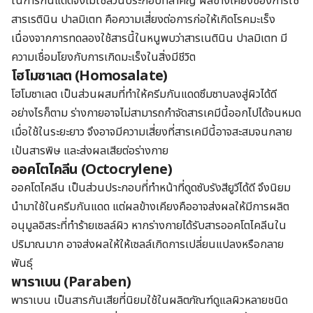
ในการกันแดดจึงไม่ใช่ส่วนประกอบที่สำคัญ ผลข้างเคียงของการใช้
สารเรตินิน ปาลมิเตท คือความเสี่ยงต่อการก่อให้เกิดโรคมะเร็ง
เนื่องจากการทดลองใช้สารนี้ในหนูพบว่าสารเนตินิน ปาลมิเตท มี
ความเชื่อมโยงกับการเกิดมะเร็งในสิ่งมีชีวิต
โฮโมซาเลต
(Homosalate)
โฮโมซาเลต เป็นส่วนผสมที่ทำให้ครีมกันแดดซึมซาบลงสู่ผิวได้ดี
อย่างไรก็ตาม ร่างกายอาจไม่สามารถกำจัดสารเคมีนี้ออกไปได้จนหมด
เมื่อใช้ในระยะยาว จึงอาจมีความเสี่ยงที่สารเคมีนี้อาจสะสมจนกลาย
เป้นสารพิษ และส่งผลเสียต่อร่างกาย
ออคโตไคลีน (Octocrylene)
ออคโตไคลีน เป็นส่วนประกอบที่ทำหน้าที่ดูดซับรังสียูวีได้ดี จึงนิยม
นำมาใช้ในครีมกันแดด แต่ผลข้างเคียงคืออาจส่งผลให้มีการผลิต
อนุมูลอิสระที่ทำร้ายเซลล์ผิว หากร่างกายได้รับสารออคโตไคลีนใน
ปริมาณมาก อาจส่งผลให้ให้เซลล์เกิดการเปลี่ยนแปลงหรือกลาย
พันธุ์
พาราเบน (Paraben)
พาราเบน เป็นสารกันเสียที่นิยมใช้ในผลิตภัณฑ์ดูแลผิวหลายชนิด