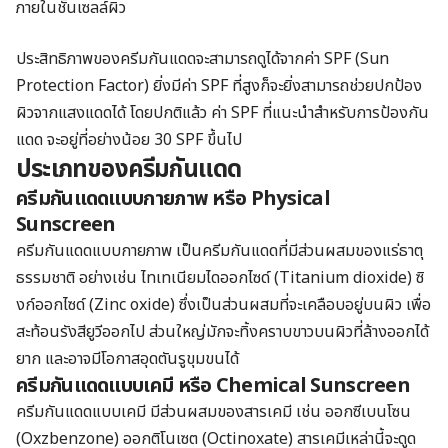
ภายในชั้นเซลล์ผิว
ประสิทธิภาพของครีมกันแดดจะสามารถดูได้จากค่า SPF (Sun
Protection Factor) ยิ่งมีค่า SPF ที่สูงก็จะยิ่งสามารถช่วยปกป้อง
ผิวจากแสงแดดได้ โดยปกติแล้ว ค่า SPF ที่แนะนำสำหรับการป้องกัน
แดด จะอยู่ที่อย่างน้อย 30 SPF ขึ้นไป
ประเภทของครีมกันแดด
ครีมกันแดดแบบกายภาพ หรือ Physical
Sunscreen
ครีมกันแดดแบบกายภาพ เป็นครีมกันแดดที่มีส่วนผสมของแร่ธาตุ
ธรรมชาติ อย่างเช่น ไทเทเนียมไดออกไซด์ (Titanium dioxide) ซิ
งก์ออกไซด์ (Zinc oxide) ซึ่งเป็นส่วนผสมที่จะเคลือบอยู่บนผิว เพื่อ
สะท้อนรังสียูวีออกไป ส่วนใหญ่มักจะทิ้งคราบขาวบนผิวที่ล้างออกได้
ยาก และอาจมีโอกาสอุดตันรูขุมขนได้
ครีมกันแดดแบบเคมี หรือ Chemical Sunscreen
ครีมกันแดดแบบเคมี มีส่วนผสมของสารเคมี เช่น ออกซีเบนโซน
(Oxzbenzone) ออกติโนเซต (Octinoxate) สารเคมีเหล่านี้จะดูด