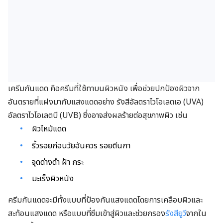
เครีมกันแดด คือครีมที่ใช้ทาบนผิวหนัง เพื่อช่วยปกป้องผิวจาก
อันตรายที่แฝงมากับแสงแดดอย่าง รังสีอัลตราไวโอเลตเอ (UVA)
อัลตราไวโอเลตบี (UVB) ซึ่งอาจส่งผลร้ายต่อสุขภาพผิว เช่น
ผิวไหม้แดด
ริ้วรอยก่อนวัยอันควร รอยตีนกา
จุดด่างดำ ฝ้า กระ
มะเร็งผิวหนัง
ครีมกันแดดจะมีทั้งแบบที่ป้องกันแสงแดดโดยการเคลือบผิวและ
สะท้อนแสงแดด หรือแบบที่ซึมเข้าสู่ผิวและช่วยกรอง
รังสียูวี
จากใน