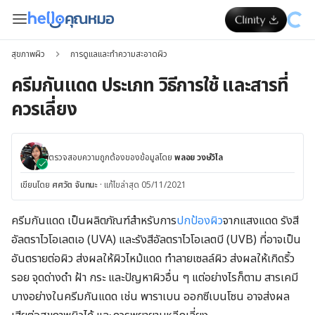
สุขภาพผิว
การดูแลและทำความสะอาดผิว
ครีมกันแดด ประเภท วิธีการใช้ และสารที่
ควรเลี่ยง
ตรวจสอบความถูกต้องของข้อมูลโดย
พลอย วงษ์วิไล
เขียนโดย
ศศวัต จันทนะ
·
แก้ไขล่าสุด 05/11/2021
ครีมกันแดด เป็นผลิตภัณฑ์สำหรับการ
ปกป้องผิว
จากแสงแดด รังสี
อัลตราไวโอเลตเอ (UVA) และรังสีอัลตราไวโอเลตบี (UVB) ที่อาจเป็น
อันตรายต่อผิว ส่งผลให้ผิวไหม้แดด ทำลายเซลล์ผิว ส่งผลให้เกิดริ้ว
รอย จุดด่างดำ ฝ้า กระ และปัญหาผิวอื่น ๆ แต่อย่างไรก็ตาม สารเคมี
บางอย่างในครีมกันแดด เช่น พาราเบน ออกซีเบนโซน อาจส่งผล