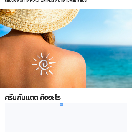
เสียต่อสุขภาพผิวได้ และควรพยายามหลีกเลี่ยง
ครีมกันแดด คืออะไร
โฆษณา