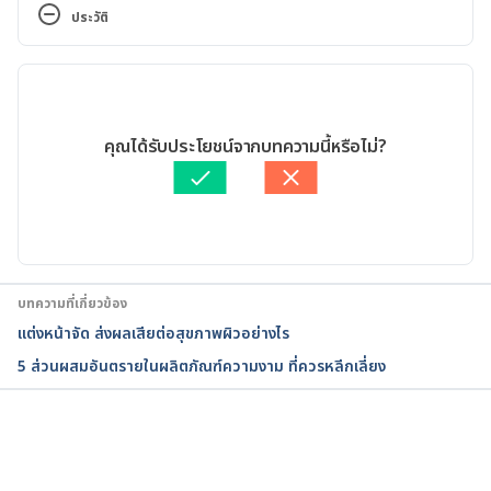
https://www.webmd.com/beauty/features/sunscre
ประวัติ
en-safety-labels-ingredients#3. Access on June 12, 
2018
เวอร์ชันปัจจุบัน
Sunscreen: How to Help Protect Your Skin from the 
05/11/2021
Sun. https://www.fda.gov/drugs/understanding-
เขียนโดย 
ศศวัต จันทนะ
คุณได้รับประโยชน์จากบทความนี้หรือไม่?
over-counter-medicines/sunscreen-how-help-
ตรวจสอบความถูกต้องของข้อมูลโดย
พลอย วงษ์วิไล
protect-your-skin-sun. Accessed November 3, 
อัปเดตโดย: 
พลอย วงษ์วิไล
2021.
Sunscreen Gel – Uses, Side Effects, and More. 
https://www.webmd.com/drugs/2/drug-
บทความที่เกี่ยวข้อง
366/sunscreen-topical/details. Accessed November 
แต่งหน้าจัด ส่งผลเสียต่อสุขภาพผิวอย่างไร
3, 2021.
5 ส่วนผสมอันตรายในผลิตภัณฑ์ความงาม ที่ควรหลีกเลี่ยง
SUNSCREEN FAQS. 
https://www.aad.org/public/everyday-care/sun-
protection/sunscreen-patients/sunscreen-faqs. 
กำลังโหลด...
Accessed November 3, 2021.