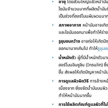
อายุ
โดยส่วนใหญ่แล้วหน้ามันม
ไขมันจำนวนมากที่ผลิตน้ำมันที
เป็นช่วงที่ฮอร์โมนผันผวนมา
สภาพอากาศ
หน้ามันอาจเกิดข
และไขมันออกมาเพื่อทำให้ร่าง
รูขุมขนกว้าง
อาจก่อให้เกิดปั
ออกมามากเกินไป ทำให้
รูขุมข
น้ำหนักตั
ว ผู้ที่มีน้ำหนักต
ฮอร์โมนอินซูลิน (Insulin) 
ขึ้น ส่งผลให้เกิดปัญหาหน้าม
การดูแลผิวผิดวิธี
การล้างหน้
เนื่องจาก ยิ่งขจัดน้ำมันบนผิว
ทำให้หน้ามันมากขึ้น
การใช้ผลิตภัณฑ์ดูแลผิวที่ไ