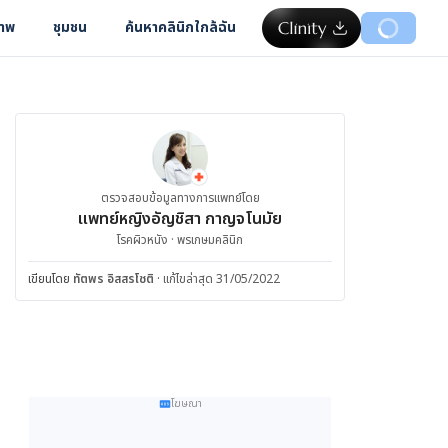
ภาพ
ชุมชน
ค้นหาคลินิกใกล้ฉัน
ตรวจสอบข้อมูลทางการแพทย์โดย
แพทย์หญิงอัญชิสา กาญจโนมัย
โรคผิวหนัง · พรเกษมคลินิก
เขียนโดย
ทัตพร อิสสรโชติ
·
แก้ไขล่าสุด 31/05/2022
โฆษณา