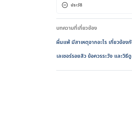
treatments/remedies-oily-skin. 
ประวัติ
HOW TO CONTROL OILY SKIN. htt
เวอร์ชันปัจจุบัน
basics/dry/oily-skin. Accessed A
บทความที่เกี่ยวข้อง
31/05/2022
Is Oilier Skin More Prone to Ac
เขียนโดย 
ทัตพร อิสสรโชติ
ผื่นแพ้ มีสาเหตุจากอะไร เกี่ยวข้อง
acne.html.
ตรวจสอบข้อมูลทางการแพทย์โด
อัปเดตโดย: 
Duangkamon Jun
เลเซอร์รอยสิว ข้อควรระวัง และวิธีด
Oily Skin: A review of Treatment
2022https://www.ncbi.nlm.nih.g
Enlarged pores. https://dermnet