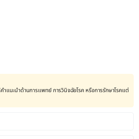
้คำแนะนำด้านการแพทย์ การวินิจฉัยโรค หรือการรักษาโรคแต่
://www.webmd.com/skin-problems-and-