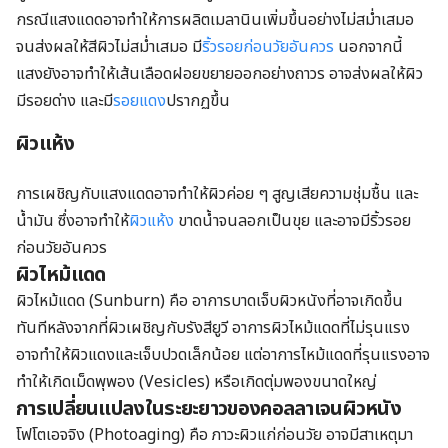
กรณีแสงแดดอาจทำให้การผลิตเมลานินเพิ่มขึ้นอย่างไม่สม่ำเสมอ
จนส่งผลให้สีผิวไม่สม่ำเสมอ มี
ริ้วรอยก่อนวัยอันควร
นอกจากนี้
แสงยังอาจทำให้เส้นเลือดฝอยขยายออกอย่างถาวร อาจส่งผลให้ผิว
มีรอยด่าง และมี
รอยแดง
ปรากฏขึ้น
ผิวแห้ง
การเผชิญกับแสงแดดอาจทำให้ผิวค่อย ๆ สูญเสียความชุ่มชื้น และ
น้ำมัน ซึ่งอาจทำให้
ผิวแห้ง
ขาดน้ำจนลอกเป็นขุย และอาจมีริ้วรอย
ก่อนวัยอันควร
ผิวไหม้แดด
ผิวไหม้แดด (Sunburn) คือ อาการบาดเจ็บผิวหนังที่อาจเกิดขึ้น
ทันทีหลังจากที่ผิวเผชิญกับรังสียูวี อาการผิวไหม้แดดที่ไม่รุนแรง
อาจทำให้ผิวแดงและเจ็บปวดเล็กน้อย แต่อาการไหม้แดดที่รุนแรงอาจ
ทำให้เกิดเม็ดพุพอง (Vesicles) หรือเกิดตุ่มพองขนาดใหญ่
การเปลี่ยนแปลงในระยะยาวของคอลลาเจนผิวหนัง
โฟโตเอจจิง (Photoaging) คือ ภาวะผิวแก่ก่อนวัย อาจมีสาเหตุมา