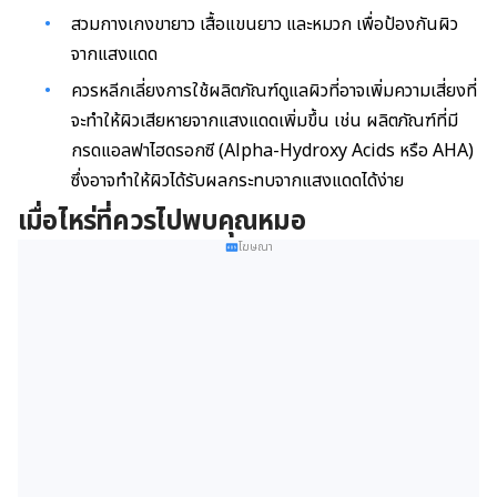
สวมกางเกงขายาว เสื้อแขนยาว และหมวก เพื่อป้องกันผิว
จากแสงแดด
ควรหลีกเลี่ยงการใช้ผลิตภัณฑ์ดูแลผิวที่อาจเพิ่มความเสี่ยงที่
จะทำให้ผิวเสียหายจากแสงแดดเพิ่มขึ้น เช่น ผลิตภัณฑ์ที่มี
กรดแอลฟาไฮดรอกซี (Alpha-Hydroxy Acids หรือ AHA)
ซึ่งอาจทำให้ผิวได้รับผลกระทบจากแสงแดดได้ง่าย
เมื่อไหร่ที่ควรไปพบคุณหมอ
โฆษณา