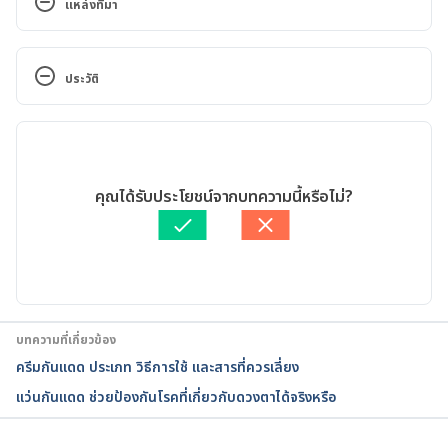
แหล่งที่มา
Sun-Damaged 
Skin. https://www.health.harvard.edu/a_to_z/sun-
ประวัติ
damaged-skin-a-to-z. Accessed on February 25 
2019.
เวอร์ชันปัจจุบัน
Sun Safety: Save Your 
15/10/2022
Skin. https://www.webmd.com/beauty/sun-safety-
เขียนโดย 
Sopista Kongchon
คุณได้รับประโยชน์จากบทความนี้หรือไม่?
save-your-skin#1. Accessed on February 25 2019.
ตรวจสอบความถูกต้องของข้อมูลโดย
สิฏฐิณิศา รัชตวโรทัย
อัปเดตโดย: 
สิฏฐิณิศา รัชตวโรทัย
Sun damage. https://www.mayoclinic.org/healthy-
lifestyle/adult-health/multimedia/sun-
damage/sls-20076973?s=1. Accessed on February 
25 2019.
บทความที่เกี่ยวข้อง
ครีมกันแดด ประเภท วิธีการใช้ และสารที่ควรเลี่ยง
Photoaging (Sun Damage). 
แว่นกันแดด ช่วยป้องกันโรคที่เกี่ยวกับดวงตาได้จริงหรือ
https://www.yalemedicine.org/conditions/sun-
damage. Accessed February 15, 2022