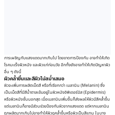
การเผชิญกับแสงแดดมากเกินไป โดยขาดการป้องกัน อาจทำให้เกิด
โรคมะเร็งผิวหนัง และผิวแก่ก่อนวัย อีกทั้งยังอาจทำให้เกิดปัญหาผิว
อื่น ๆ ดังนี้
ผิวคล้ำขึ้นและสีผิวไม่สม่ำเสมอ
ผิวจะเพิ่มการผลิตเม็ดสี หรือที่เรียกกว่า เมลานิน (Melanin) ซึ่ง
เป็นเม็ดสีที่มีสีน้ำตาลเข้มอยู่ในผิวหนังอิพิเดอร์มิส (Epidermis)
หรือผิวหนังชั้นนอกสุด เมื่อเมลานินเพิ่มขึ้นก็ส่งผลให้ผิวมีสีคล้ำขึ้น
แต่เมลานินก็อาจมีส่วนช่วยป้องกันผิวจากแสงแดด แต่หากเมลานิน
ถูกผลิตมากเกินไปอาจทำให้ผิวดูคล้ำขึ้นหรือผิวเป็นสีแทน ในบาง