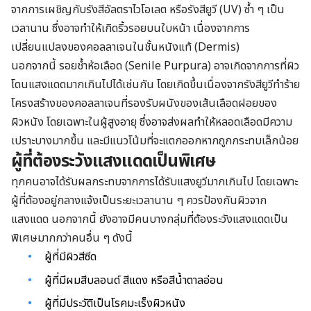
จากการเผชิญกับรังสีอัลตราไวโอเลต หรือรังสียูวี (UV) ซ้ำ ๆ เป็น
เวลานาน ซึ่งอาจทำให้เกิดริ้วรอยบนใบหน้า เนื่องจากการ
เปลี่ยนแปลงของคอลลาเจนในชั้นหนังแท้ (Dermis)
นอกจากนี้ รอยช้ำห้อเลือด (Senile Purpura) อาจเกิดจากการที่ผิว
โดนแสงแดดมากเกินไปได้เช่นกัน โดยเกิดขึ้นเนื่องจากรังสียูวีทำร้าย
โครงสร้างของคอลลาเจนที่รองรับผนังของเส้นเลือดฝอยของ
ผิวหนัง โดยเฉพาะในผู้สูงอายุ ซึ่งอาจส่งผลทำให้หลอดเลือดมีความ
เปราะบางมากขึ้น และมีแนวโน้มที่จะแตกออกหากถูกกระทบเล็กน้อย
ผู้ที่ต้องระวังแสงแดดเป็นพิเศษ
ทุกคนอาจได้รับผลกระทบจากการได้รับแสงยูวีมากเกินไป โดยเฉพาะ
ผู้ที่ต้องอยู่กลางแจ้งเป็นระยะเวลานาน ๆ ควรป้องกันผิวจาก
แสงแดด นอกจากนี้ ยังอาจมีคนบางกลุ่มที่ต้องระวังแสงแดดเป็น
พิเศษมากกว่าคนอื่น ๆ ดังนี้
ผู้ที่มีผิวสีซีด
ผู้ที่มีผมสีบลอนด์ สีแดง หรือสีน้ำตาลอ่อน
ผู้ที่มีประวัติเป็นโรคมะเร็งผิวหนัง