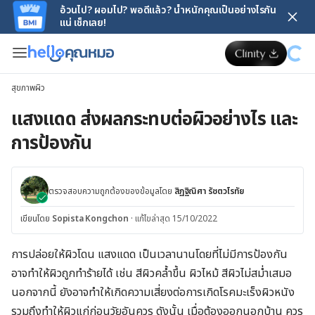
อ้วนไป? ผอมไป? พอดีแล้ว? น้ำหนักคุณเป็นอย่างไรกัน
แน่ เช็กเลย!
สุขภาพผิว
แสงแดด ส่งผลกระทบต่อผิวอย่างไร และ
การป้องกัน
ตรวจสอบความถูกต้องของข้อมูลโดย
สิฏฐิณิศา รัชตวโรทัย
เขียนโดย
Sopista Kongchon
·
แก้ไขล่าสุด 15/10/2022
การปล่อยให้ผิวโดน แสงแดด เป็นเวลานานโดยที่ไม่มีการป้องกัน
อาจทำให้ผิวถูกทำร้ายได้ เช่น สีผิวคล้ำขึ้น ผิวไหม้ สีผิวไม่สม่ำเสมอ
นอกจากนี้ ยังอาจทำให้เกิดความเสี่ยงต่อการเกิดโรคมะเร็งผิวหนัง
รวมถึงทำให้ผิวแก่ก่อนวัยอันควร ดังนั้น เมื่อต้องออกนอกบ้าน ควร