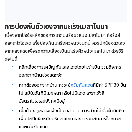
การป้องกันตัวเองจากมะเร็งเมลาโนมา
เนื่องจากปัจจัยหลักของการเกิดมะเร็งผิวหนังเมลาโนมา คือรังสี
อัลตราไวโอเลต เพื่อป้องกันมะเร็งผิวหนังชนิดนี้ ควรปกป้องตัวเอง
จากแสงแดดเพื่อลดความเสี่ยงเป็นมะเร็งผิวหนังเมลาโนมา ด้วยวิธี
ต่อไปนี้
หลีกเลี่ยงการเผชิญกับแสงแดดโดยไม่จำเป็น รวมถึงการ
ออกจากบ้านช่วงแดดจัด
หากต้องออกจากบ้าน ควรใช้
ครีมกันแดด
ที่มีค่า SPF 30 ขึ้น
ไป แม้ในวันที่มีเมฆหนา หรือไม่มีแดด เพราะรังสี
อัลตราไวโอเลตยังคงมีอยู่
เมื่อต้องอยู่กลางแจ้งเป็นเวลานาน ควรสวมใส่เสื้อผ้ามิดชิด
เพื่อปกปิดผิวหนังบริเวณแขนและขา ร่วมกับการใส่หมวก
และแว่นกันแดด