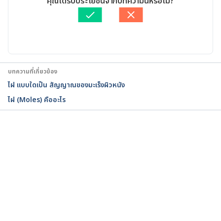
คุณได้รับประโยชน์จากบทความนี้หรือไม่?
aid=1012. Accessed March 8, 2022
ตรวจสอบข้อมูลทางการแพทย์โดย
แพทย์หญิงภัทรีวัลย์ โรจน
พันธุ์
อัปเดตโดย: 
Duangkamon Junnet
Melanoma. https://www.mayoclinic.org/diseases-
conditions/melanoma/symptoms-causes/syc-
20374884. Accessed March 8, 2022
บทความที่เกี่ยวข้อง
Moles. https://www.cancer.org.au/cancer-
ไฝ แบบใดเป็น สัญญาณของมะเร็งผิวหนัง
information/causes-and-prevention/moles. 
ไฝ (Moles) คืออะไร
Accessed March 8, 2022
Common Moles, Dysplastic Nevi, and Risk of 
Melanoma. 
กำลังโหลด...
https://www.cancer.gov/types/skin/moles-fact-
sheet#:~:text=1%2F5-,Can%20a%20common%20mo
le%20turn%20into%20melanoma%3F,of%20develo
ping%20melanoma%20(1). Accessed March 8, 2022