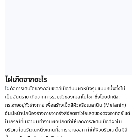
ไฝเกิดจากอะไร
ไฝ
คือการเติบโตของกลุ่มเซลล์เม็ดสีบนผิวหนังรูปแบบหนึ่งซึ่งไม่
เป็นอันตราย เกิดจากการรวมตัวของเมลาโนไซต์ ซึ่งโดยปกติจะ
กระจายอยู่ทั่วร่างกาย เพื่อสร้างเม็ดสีผิวหรือเมลานิน (Melanin)
อันมีหน้าปกป้องร่างกายจากรังสีอัลตราไวโอเลตของดวงอาทิตย์ แต่
ในกรณีที่เมลานินทำงานผิดปกติทำให้เกิดการสะสมเม็ดสีผิวใน
บริเวณใดบริเวณหนึ่งแทนที่จะกระจายออก ทำให้ผิวบริเวณนั้นมีสี