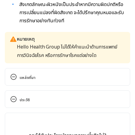
สังเกตลักษณะผิวหนังเป็นประจำหากมีความผิดปกติหรือ
การเปลี่ยนแปลงที่ผิดสังเกต จะได้ปรึกษาคุณหมอและรับ
การรักษาอย่างทันท่วงที
หมายเหตุ
Hello Health Group ไม่ได้ให้คำแนะนำด้านการแพทย์
การวินิจฉัยโรค หรือการรักษาโรคแต่อย่างใด
แหล่งที่มา
Moles, Freckles, and Skin Tags. 
https://www.webmd.com/skin-problems-and-
ประวัติ
treatments/guide/moles-freckles-skin-tags. 
Accessed March 8, 2022
เวอร์ชันปัจจุบัน
มะเร็งผิวหนังชนิด Malignant Melanoma. 
23/06/2022
https://www.si.mahidol.ac.th/th/healthdetail.asp?
เขียนโดย 
ธนชาติ จึงแย้มปิ่น