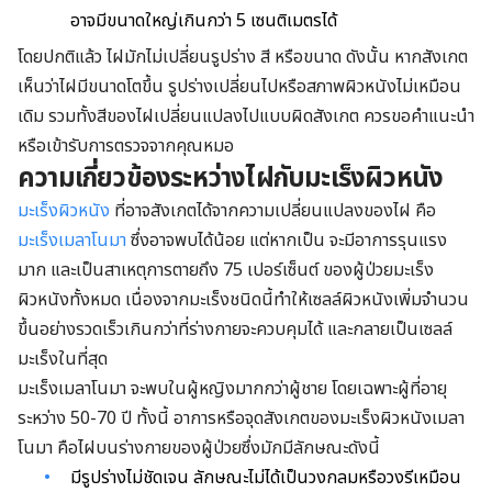
อาจมีขนาดใหญ่เกินกว่า 5 เซนติเมตรได้
โดยปกติแล้ว ไฝมักไม่เปลี่ยนรูปร่าง สี หรือขนาด ดังนั้น หากสังเกต
เห็นว่าไฝมีขนาดโตขึ้น รูปร่างเปลี่ยนไปหรือสภาพผิวหนังไม่เหมือน
เดิม รวมทั้งสีของไฝเปลี่ยนแปลงไปแบบผิดสังเกต ควรขอคำแนะนำ
หรือเข้ารับการตรวจจากคุณหมอ
ความเกี่ยวข้องระหว่างไฝกับมะเร็ง
ผิวหนัง
มะเร็งผิวหนัง
ที่อาจสังเกตได้จากความเปลี่ยนแปลงของไฝ คือ
มะเร็งเมลาโนมา
ซึ่งอาจพบได้น้อย แต่หากเป็น จะมีอาการรุนแรง
มาก และเป็นสาเหตุการตายถึง 75 เปอร์เซ็นต์ ของผู้ป่วยมะเร็ง
ผิวหนังทั้งหมด เนื่องจากมะเร็งชนิดนี้ทำให้เซลล์ผิวหนังเพิ่มจำนวน
ขึ้นอย่างรวดเร็วเกินกว่าที่ร่างกายจะควบคุมได้ และกลายเป็นเซลล์
มะเร็งในที่สุด
มะเร็งเมลาโนมา จะพบในผู้หญิงมากกว่าผู้ชาย โดยเฉพาะผู้ที่อายุ
ระหว่าง 50-70 ปี ทั้งนี้ อาการหรือจุดสังเกตของมะเร็งผิวหนังเมลา
โนมา คือไฝบนร่างกายของผู้ป่วยซึ่งมักมีลักษณะดังนี้
มีรูปร่างไม่ชัดเจน ลักษณะไม่ได้เป็นวงกลมหรือวงรีเหมือน