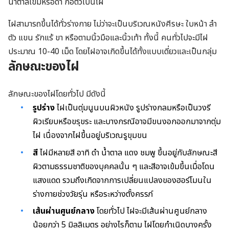
น้ำตาลเข้มหรือดำ ก่อตัวเป็นไฝ
ไฝสามารถขึ้นได้ทั่วร่างกาย ไม่ว่าจะเป็นบริเวณหนังศีรษะ ใบหน้า ลำ
ตัว แขน รักแร้ ขา หรือตามนิ้วมือและนิ้วเท้า ทั้งนี้ คนทั่วไปจะมีไฝ
ประมาณ 10-40 เม็ด โดยไฝอาจเกิดขึ้นได้ทั้งแบบเดี่ยวและเป็นกลุ่ม
ลักษณะของไฝ
ลักษณะของไฝโดยทั่วไป มีดังนี้
รูปร่าง
ไฝเป็นตุ่มนูนบนผิวหนัง รูปร่างกลมหรือเป็นวงรี
ผิวเรียบหรือขรุขระ และบางกรณีอาจมีขนงอกออกมาจากตุ่ม
ไฝ เนื่องจากไฝขึ้นอยู่บริเวณรูขุมขน
สี
ไฝมีหลายสี อาทิ ดำ น้ำตาล แดง ชมพู ขึ้นอยู่กับลักษณะสี
ผิวตามธรรมชาติของบุคคลนั้น ๆ และสีอาจเข้มขึ้นเมื่อโดน
แสงแดด รวมถึงเกิดจากการเปลี่ยนแปลงของฮอร์โมนใน
ร่างกายช่วงวัยรุ่น หรือระหว่างตั้งครรภ์
เส้นผ่านศูนย์กลาง
โดยทั่วไป ไฝจะมีเส้นผ่านศูนย์กลาง
น้อยกว่า 5 มิลลิเมตร อย่างไรก็ตาม ไฝโดยกำเนิดบางครั้ง