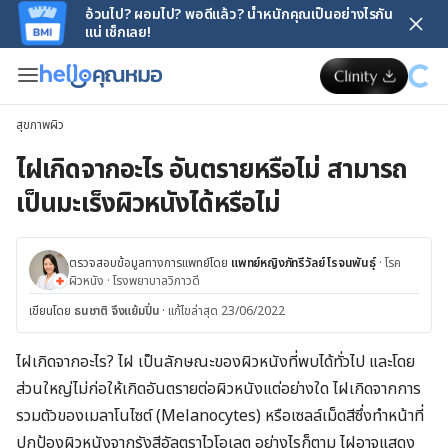
อ้วนไป? ผอมไป? พอดีแล้ว? น้ำหนักคุณเป็นอย่างไรกัน
แน่ เช็กเลย!
สุขภาพผิว
ไฝเกิดจากอะไร อันตรายหรือไม่ สามารถ
เป็นมะเร็งผิวหนังได้หรือไม่
ตรวจสอบข้อมูลทางการแพทย์โดย
แพทย์หญิงภัทรีวัลย์ โรจนพันธุ์
·
โรค
ผิวหนัง
·
โรงพยาบาลวิภาวดี
เขียนโดย
ธนชาติ จึงแย้มปิ่น
·
แก้ไขล่าสุด 23/06/2022
ไฝเกิดจากอะไร? ไฝ เป็นลักษณะของผิวหนังที่พบได้ทั่วไป และโดย
ส่วนใหญ่ไม่ก่อให้เกิดอันตรายต่อผิวหนังแต่อย่างใด ไฝเกิดจากการ
รวมตัวของเมลาโนไซต์ (Melanocytes) หรือเซลล์เม็ดสีซึ่งทำหน้าที่
ปกป้องผิวหนังจากรังสีอัลตราไวโอเลต อย่างไรก็ตาม ไฝอาจแสดง