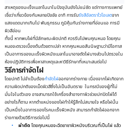
สาเหตุของมะเร็งเมลาโนมาในปัจจุบันยังไม่แน่ชัด แต่ทางการแพทย์
เชื่อว่าเกี่ยวข้องกับหลายปัจจัย อาทิ การรับ
รังสีอัลตราไวโอเลต
จาก
แสงแดดมากเกินไป พันธุกรรม ภูมิคุ้มกันร่างกายที่อ่อนแอ การมี
ผิวสีอ่อน
ทั้งนี้ หากพบไฝที่มีลักษณะผิดปกติ ควรรีบไปพบคุณหมอ โดยคุณ
หมอจะตรวจเบื้องต้นด้วยตาเปล่า หากคุณหมอสันนิษฐานว่ามีโอกาส
เป็นอาการของมะเร็งผิวหนังเมลาโนมาอาจตัดไฝบางส่วนไปตรวจใน
ห้องปฏิบัติการเพื่อหาสาเหตุและหาวิธีรักษาที่เหมาะสมต่อไป
วิธีการกำจัดไฝ
โดยปกติ ไม่จำเป็นต้อง
กำจัดไฝ
ออกจากร่างกาย เนื่องจากไฝเกิดจาก
ความผิดปกติของเม็ดผิวสีซึ่งไม่เป็นอันตราย ในกรณีของผู้ที่ไม่
มั่นใจในตัวเอง อาจสามารถใช้เครื่องสำอางทาผิวช่วยปกปิดไฝได้
อย่างไรก็ตาม หากตำแหน่งของไฝทำให้รู้สึกไม่สบายใจ หรือไฝนั้น
เป็นหนึ่งในอาการของโรคมะเร็งผิวหนัง สามารถกำจัดไฝออกจาก
ร่างกายด้วยวิธีการต่อไปนี้
ผ่าตัด
โดยคุณหมอจะฉีดยาชาผิวหนังบริเวณที่เป็นไฝ แล้ว