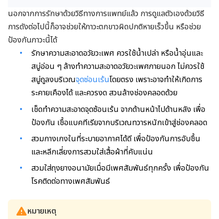
นอกจากการรักษาด้วยวิธีทางการแพทย์แล้ว การดูแลตัวเองด้วยวิธี
การดังต่อไปนี้ก็อาจช่วยให้ภาวะตกขาวผิดปกติหายเร็วขึ้น หรือช่วย
ป้องกันภาวะนี้ได้
รักษาความสะอาดอวัยวะเพศ ควรใช้น้ำเปล่า หรือน้ำอุ่นและ
สบู่อ่อน ๆ ล้างทำความสะอาดอวัยวะเพศภายนอก ไม่ควรใช้
สบู่ถูลงบริเวณ
จุดซ่อนเร้น
โดยตรง เพราะอาจทำให้เกิดการ
ระคายเคืองได้ และควรงด สวนล้างช่องคลอดด้วย
เช็ดทำความสะอาดจุดซ้อนเร้น จากด้านหน้าไปด้านหลัง เพื่อ
ป้องกัน เชื้อแบคทีเรียจากบริเวณทวารหนักเข้าสู่ช่องคลอด
สวมกางเกงในที่ระบายอากาศได้ดี เพื่อป้องกันการอับชื้น
และหลีกเลี่ยงการสวมใส่เสื้อผ้าที่คับแน่น
สวมใส่ถุงยางอนามัยเมื่อมีเพศสัมพันธ์ทุกครั้ง เพื่อป้องกัน
โรคติดต่อทางเพศสัมพันธ์
หมายเหตุ