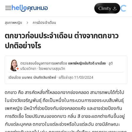
สุขภาพหญิง
การมีประจำเดือน
ตกขาวก่อนประจำเดือน ต่างจากตกขาว
ปกติอย่างไร
ตรวจสอบข้อมูลทางการแพทย์โดย
แพทย์หญิงนันทิวดี มาเมือง
·
สูติ
นรีเวชวิทยา
·
โรงพยาบาลสุขุมวิท
เขียนโดย
นนทกร บัณฑิตสินทรัพย์
·
แก้ไขล่าสุด 11/03/2024
ตกขาว คือ สารคัดหลั่งที่ไหลออกจากช่องคลอด สามารถพบได้ทั่วไป
ในช่วงวัยเจริญพันธุ์ ถือเป็นหนึ่งในกระบวนการของระบบสืบพันธุ์
เพศหญิง มีหน้าที่ช่วยป้องกันช่องคลอดแห้ง และอาจช่วยป้องกัน
การติดเชื้อ โดยปริมาณของตกขาว กลิ่น สี อาจจะแตกต่างกันขึ้นอยู่
กับแต่ละบุคคล ตกขาวในแต่ละช่วงหรือในแต่ละวัน อาจมีลักษณะ