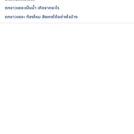
https://www.merckmanuals.com/home/women-s-
ตกขาวเยอะเป็นน้ำ เกิดจากอะไร
health-issues/symptoms-of-gynecologic-
ตกขาวเยอะ ท้องไหม สังเกตได้อย่างไรบ้าง
disorders/vaginal-discharge. Accessed April 5, 
2022.
Vaginal discharge. 
กำลังโหลด...
https://www.nhs.uk/conditions/vaginal-discharge/. 
Accessed April 5, 2022.