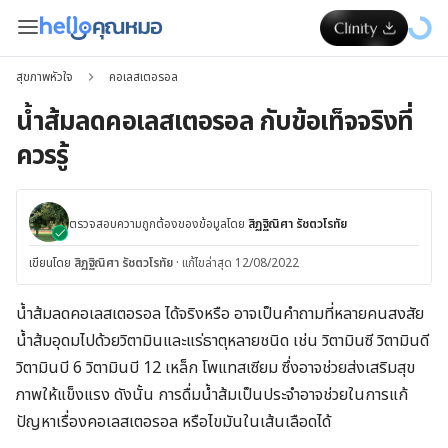
สุขภาพหัวใจ
คอเลสเตอรอล
น้ำส้มลดคอเลสเตอรอล กับข้อเท็จจริงที่
ควรรู้
ตรวจสอบความถูกต้องของข้อมูลโดย
สิฏฐิณิศา รัชตวโรทัย
เขียนโดย
สิฏฐิณิศา รัชตวโรทัย
·
แก้ไขล่าสุด 12/08/2022
น้ำส้มลดคอเลสเตอรอล ได้จริงหรือ อาจเป็นคำถามที่หลายคนสงสัย
น้ำส้มอุดมไปด้วยวิตามินและแร่ธาตุหลายชนิด เช่น วิตามินซี วิตามินดี
วิตามินบี 6 วิตามินบี 12 เหล็ก โพแทสเซียม ซึ่งอาจช่วยส่งเสริมสุข
ภาพให้แข็งแรง ดังนั้น การดื่มน้ำส้มเป็นประจำอาจช่วยในการแก้
ปัญหาเรื่องคอเลสเตอรอล หรือไขมันในเส้นเลือดได้