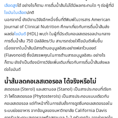
เลือดสูง
ได้ อย่างไรก็ตาม การดื่มน้ำส้มไม่ได้มีผลกระทบใด ๆ ต่อผู้ที่มี
ไขมันในเลือด
ปกติ
นอกจากนี้ ยังมีงานวิจัยอีกหนึ่งชิ้นที่ตีพิมพ์ในวารสาร American
Journal of Clinical Nutrition ศึกษาเกี่ยวกับการดื่มน้ำส้มส่ง
ผลต่อ
ไขมันดี
(HDL) พบว่า ในผู้ที่มีระดับคอเลสเตอรอลปานกลาง
การดื่มน้ำส้ม 750 มิลลิลิตร/วัน สามารถช่วยให้ไขมันดีเพิ่มขึ้น
เนื่องจากในน้ำส้มมีสารต้านอนุมูลอิสระอย่างฟลาโวนอยด์
(Flavonoid) ซึ่งมีสรรพคุณในการต้านสารอนุมูลอิสระ อย่างไร
ก็ตาม ยังจำเป็นต้องมีการวิจัยเพิ่มเติมเกี่ยวกับการดื่มน้ำส้มส่งผล
ต่อไขมันดี
น้ำส้มลดคอเลสเตอรอล ได้จริงหรือไม่
สเตอรอล (Sterol) และสตานอล (Stanol) เป็นสารประกอบที่เรียก
ว่า ไฟโตสเตอรอล (Phytosterols) เป็นสารประกอบแบบเดียวกับ
คอเลสเตอรอล แต่ทำหน้าที่ในการยับยั้งการดูดซึมคอเลสเตอรอลใน
ระบบย่อยอาหาร จากข้อมูลของมหาวิทยาลัย California Davis
การรับประทานสเตอรอลหรือสตานอล 1-2 กรัมทุกวัน อาจช่วยลดไข