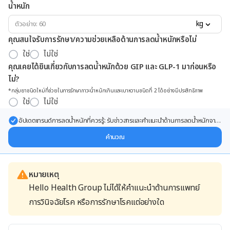
น้ำหนัก
kg
คุณสนใจรับการรักษา/ความช่วยเหลือด้านการลดน้ำหนักหรือไม่
ใช่
ไม่ใช่
คุณเคยได้ยินเกี่ยวกับการลดน้ำหนักด้วย GIP และ GLP-1 มาก่อนหรือ
ไม่?
*กลุ่มยาชนิดใหม่ที่ช่วยในการรักษาภาวะน้ำหนักเกินและเบาหวานชนิดที่ 2 ได้อย่างมีประสิทธิภาพ
ใช่
ไม่ใช่
อัปเดตเทรนด์การลดน้ำหนักที่ควรรู้: รับข่าวสารและคำแนะนำด้านการลดน้ำหนักจาก
ผู้เชี่ยวชาญ ส่งตรงถึงอีเมลของคุณ
คำนวณ
หมายเหตุ
Hello Health Group ไม่ได้ให้คำแนะนำด้านการแพทย์
การวินิจฉัยโรค หรือการรักษาโรคแต่อย่างใด