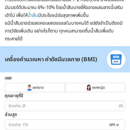
มันเลวได้ประมาณ 6%-10% โดยน้ำส้มบางยี่ห้ออาจผสมสารนี้เสริม
เข้าไป เพื่อให้
น้ำส้ม
มีประโยชน์ต่อสุขภาพเพิ่มขึ้น
แม้น้ำส้มอาจช่วยลดคอเลสเตอรอลในบางคนได้ แต่ยังจำเป็นต้องมี
การวิจัยเพิ่มเติม อย่างไรก็ตาม ทุกคนสามารถดื่มน้ำส้มเพื่อดับ
กระหายได้
เครื่องคำนวณหา ค่าดัชนีมวลกาย (BMI)
เพศ
เพศชาย
เพศหญิง
คุณอายุกี่ปี
(ปี)
ส่วนสูง
cm