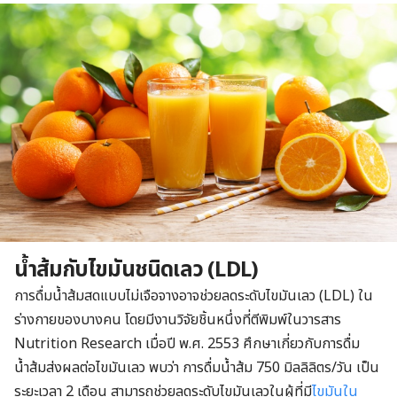
น้ำส้มกับไขมันชนิดเลว (LDL)
การดื่มน้ำส้มสดแบบไม่เจือจางอาจช่วยลดระดับไขมันเลว (LDL) ใน
ร่างกายของบางคน โดยมีงานวิจัยชิ้นหนึ่งที่ตีพิมพ์ในวารสาร
Nutrition Research เมื่อปี พ.ศ. 2553 ศึกษาเกี่ยวกับการดื่ม
น้ำส้มส่งผลต่อไขมันเลว พบว่า การดื่มน้ำส้ม 750 มิลลิลิตร/วัน เป็น
ระยะเวลา 2 เดือน สามารถช่วยลดระดับไขมันเลวในผู้ที่มี
ไขมันใน