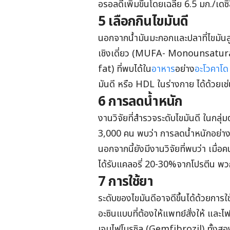
อรอลดีเพิ่มขึ้นโดยเฉลี่ย 6.5 มก./เดซ
5 เลือกกินไขมันดี
นอกจากน้ำมันมะกอกและปลาที่ไขมันสูงแ
เชิงเดี่ยว (MUFA- Monounsaturat
fat) ที่พบได้ใน
อาหาร
อย่าง
อะโวคาโด
มันดี หรือ HDL ในร่างกาย ได้ด้วยเช่
6 การลดน้ำหนัก
งานวิจัยที่สำรวจระดับไขมันดี ในกลุ่มตั
3,000 คน พบว่า การลดน้ำหนักอย่างน้
นอกจากนี้ยังมีงานวิจัยที่พบว่า เมื่อคน
ได้รับแคลอรี่ 20-30%จากโปรตีน พวก
7 การใช้ยา
ระดับของไขมันดีอาจดีขึ้นได้ด้วยการใช
อะซินแบบที่ต้องให้แพทย์สั่งให้ และไ
เจมไฟโบรซิล (Gemfibrozil) ทั้งสองอ