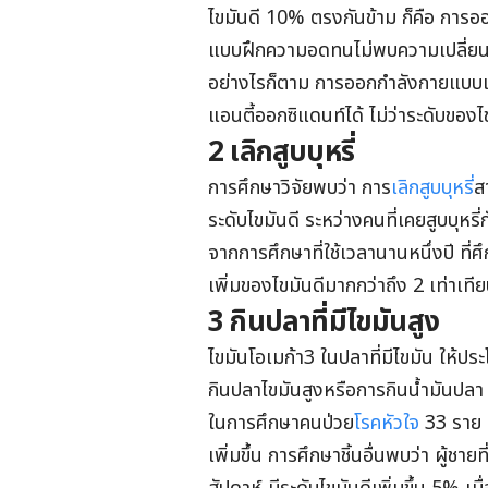
ไขมันดี 10% ตรงกันข้าม ก็คือ การอ
แบบฝึกความอดทนไม่พบความเปลี่ย
อย่างไรก็ตาม การออกกำลังกายแบบ
แอนตี้ออกซิแดนท์ได้ ไม่ว่าระดับของไ
2 เลิกสูบบุหรี่
การศึกษาวิจัยพบว่า การ
เลิกสูบบุหรี่
ส
ระดับไขมันดี ระหว่างคนที่เคยสูบบุหรี่ก
จากการศึกษาที่ใช้เวลานานหนึ่งปี ที่ศ
เพิ่มของไขมันดีมากกว่าถึง 2 เท่าเทียบ
3 กินปลาที่มีไขมันสูง
ไขมันโอเมก้า3 ในปลาที่มีไขมัน ให้ปร
กินปลาไขมันสูงหรือการกินน้ำมันปลา 
ในการศึกษาคนป่วย
โรคหัวใจ
33 ราย ผู
เพิ่มขึ้น การศึกษาชิ้นอื่นพบว่า ผู้ชาย