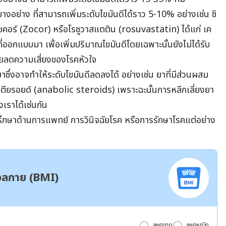
อย่าง ที่สามารถเพิ่มระดับไขมันดีได้ราว 5-10% อย่างเช่น ซิ
คอร์ (Zocor) หรือโรซูวาสแตติน (rosuvastatin) ได้แก่ เค
ออกแบบมา เพื่อเพิ่มปริมาณไขมันดีโดยเฉพาะนั้นยังไม่ได้รับ
ช่วยลดความเสี่ยงของโรคหัวใจ
ยาซึ่งอาจทำให้ระดับไขมันดีลดลงได้ อย่างเช่น ยาที่มีส่วนผสม
ตียรอยด์ (anabolic steroids) เพราะฉะนั้นการหลีกเลี่ยงยา
เราได้เช่นกัน
ึกษาด้านการแพทย์ การวินิจฉัยโรค หรือการรักษาโรคแต่อย่าง
มวลกาย (BMI)
เพศชาย
เพศหญิง