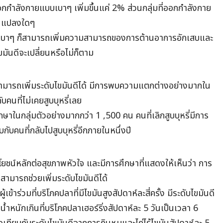
อกกำลังกายแบบเบาๆ เพิ่มขึ้นแค่ 2% ส่วนกลุ่มที่ออกกำลังกาย
นแปลงใดๆ
เบาๆ ก็สามารถเพิ่มความสามารถของการต้านอาการอักเสบและ
ขมันดีจะเปลี่ยนหรือไม่ก็ตาม
ามารถเพิ่มระดับไขมันดีได้ มีการพบความแตกต่างอย่างมากใน
ับคนที่ไม่เคยสูบบุหรี่เลย
ึกษาในกลุ่มตัวอย่างมากกว่า 1 ,500 คน คนที่เลิกสูบบุหรี่มีการ
กับคนที่กลับไปสูบบุหรี่อีกภายในหนึ่งปี
ะโยชน์หลักต่อสุขภาพหัวใจ และมีการศึกษาที่แสดงให้เห็นว่า การ
สามารถช่วยเพิ่มระดับไขมันดีได้
้เข้าร่วมที่บริโภคปลาที่มีไขมันสูงสัปดาห์ละสี่ครั้ง มีระดับไขมันดี
ที่น้ำหนักเกินที่บริโภคปลาเฮอร์ริ่งสัปดาห์ละ 5 วันเป็นเวลา 6