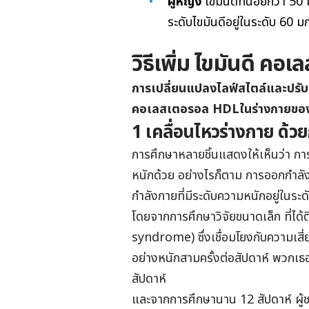
ผู้หญิง
ไขมันดีที่น้อยกว่า 50
ระดับไขมันดีอยู่ในระดับ 60 ม
วิธีเพิ่ม ไขมันดี ค
การเปลี่ยนแปลงไลฟ์สไตล์และปรับก
คอเลสเตอรอล HDLในร่างกายของเราไ
1 เคลื่อนไหวร่างกาย ด้
การศึกษาหลายชิ้นแสดงให้เห็นว่า กา
หนักด้วย อย่างไรก็ตาม การออกกำลังกา
กำลังกายที่มีระดับความหนักอยู่ในระด
โดยจากการศึกษาวิจัยขนาดเล็ก ที่ได้
syndrome) ซึ่งเชื่อมโยงกับความเสี่
อย่างหนักสามครั้งต่อสัปดาห์ พวกเธอม
สัปดาห์
และจากการศึกษานาน 12 สัปดาห์ ผู้ชา