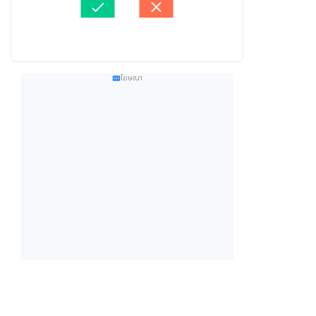
โฆษณา