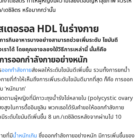
 มก/เดซิลิตร ทำให้ผู้หญิงมีความเสี่ยงต่อปัญหาสุขภาพ ควรให้
ก/เดซิลิตร หรือมากกว่านั้น
อเลสเตอรอล HDL ในร่างกาย
ารกินอาหารบางอย่างสามารถช่วยเพิ่มระดับ ไขมันดี
ด้ โดยคุณอาจลองใช้วิธีการเหล่านี้ นั่นก็คือ
วยการออกกำลังกายอย่างหนัก
ร
ออกกำลังกาย
ส่งผลให้ระดับไขมันดีเพิ่มขึ้น รวมทั้งการยกน้ำ
ยที่ทำให้เห็นถึงการเพิ่มระดับไขมันดีมากที่สุด ก็คือ การออก
ับ ‘หนักมาก’
ติดตามผู้หญิงที่มีภาวะถุงน้ำรังไข่หลายใบ (polycystic ovary
ยงสูงในการดื้ออินซูลิน พวกเธอได้รับคำขอให้ออกกำลังกาย
ีระดับไขมันดีเพิ่มขึ้น 8 มก./เดซิลิตรหลังจากผ่านไป 10
ยที่มี
น้ำหนักเกิน
ซึ่งออกกำลังกายอย่างหนัก มีการเพิ่มขึ้นของ