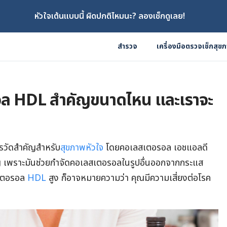
หัวใจเต้นแบบนี้ ผิดปกติไหมนะ? ลองเช็กดูเลย!
สำรวจ
เครื่องมือตรวจเช็กสุข
อล HDL สำคัญขนาดไหน และเราจะ
รวัดสำคัญสำหรับ
สุขภาพหัวใจ
โดยคอเลสเตอรอล เอชแอลดี
คัญ เพราะมันช่วยกำจัดคอเลสเตอรอลในรูปอื่นออกจากกระแส
ลสเตอรอล
HDL
สูง ก็อาจหมายความว่า คุณมีความเสี่ยงต่อโรค