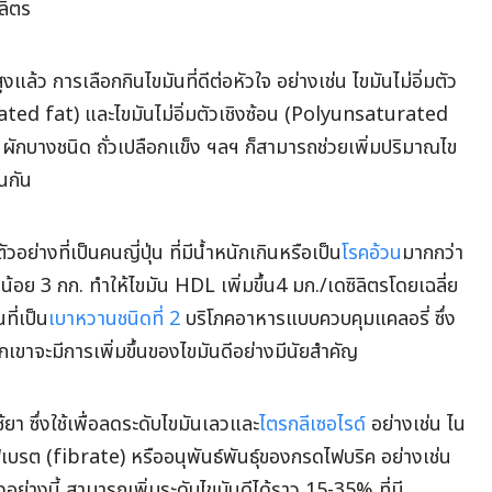
ิลิตร
ล้ว การเลือกกินไขมันที่ดีต่อหัวใจ อย่างเช่น ไขมันไม่อิ่มตัว
ed fat) และไขมันไม่อิ่มตัวเชิงซ้อน (Polyunsaturated
ผักบางชนิด ถั่วเปลือกแข็ง ฯลฯ ก็สามารถช่วยเพิ่มปริมาณไข
นกัน
วอย่างที่เป็นคนญี่ปุ่น ที่มีน้ำหนักเกินหรือเป็น
โรคอ้วน
มากกว่า
อย 3 กก. ทำให้ไขมัน HDL เพิ่มขึ้น4 มก./เดซิลิตรโดยเฉลี่ย
ที่เป็น
เบาหวานชนิดที่ 2
บริโภคอาหารแบบควบคุมแคลอรี่ ซึ่ง
เขาจะมีการเพิ่มขึ้นของไขมันดีอย่างมีนัยสำคัญ
้ยา ซึ่งใช้เพื่อลดระดับไขมันเลวและ
ไตรกลีเซอไรด์
อย่างเช่น ไน
ฟเบรต (fibrate) หรืออนุพันธ์พันธุ์ของกรดไฟบริค อย่างเช่น
ย่างนี้ สามารถเพิ่มระดับไขมันดีได้ราว 15-35% ที่มี