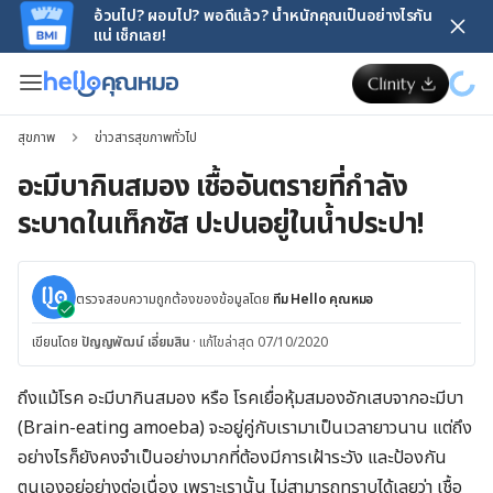
อ้วนไป? ผอมไป? พอดีแล้ว? น้ำหนักคุณเป็นอย่างไรกัน
แน่ เช็กเลย!
สุขภาพ
ข่าวสารสุขภาพทั่วไป
อะมีบากินสมอง เชื้ออันตรายที่กำลัง
ระบาดในเท็กซัส ปะปนอยู่ในน้ำประปา!
ตรวจสอบความถูกต้องของข้อมูลโดย
ทีม Hello คุณหมอ
เขียนโดย
ปัญญพัฒน์ เอี่ยมสิน
·
แก้ไขล่าสุด 07/10/2020
ถึงแม้โรค อะมีบากินสมอง หรือ โรคเยื่อหุ้มสมองอักเสบจากอะมีบา
(Brain-eating amoeba) จะอยู่คู่กับเรามาเป็นเวลายาวนาน แต่ถึง
อย่างไรก็ยังคงจำเป็นอย่างมากที่ต้องมีการเฝ้าระวัง และป้องกัน
ตนเองอยู่อย่างต่อเนื่อง เพราะเรานั้น ไม่สามารถทราบได้เลยว่า เชื้อ