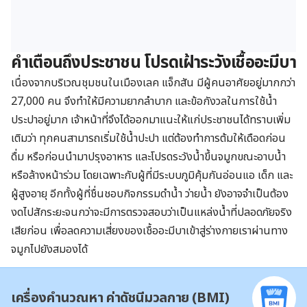
คำเตือนถึงประชาชน โปรดเฝ้าระวังเชื้ออะมีบา
เนื่องจากบริเวณชุมชนในเมืองเลค แจ็กสัน มีผู้คนอาศัยอยู่มากกว่า
27,000 คน จึงทำให้มีความยากลำบาก และข้อกังวลในการใช้น้ำ
ประปาอยู่มาก เจ้าหน้าที่จึงได้ออกมาแนะให้แก่ประชาชนได้ทราบเพิ่ม
เติมว่า ทุกคนสามารถเริ่มใช้น้ำปะปา แต่ต้องทำการต้มให้เดือดก่อน
ดื่ม หรือก่อนนำมาปรุงอาหาร และโปรดระวังน้ำขึ้นจมูกขณะอาบน้ำ
หรือล้างหน้าร่วม โดยเฉพาะกับผู้ที่มีระบบภูมิคุ้มกันอ่อนแอ เด็ก และ
ผู้สูงอายุ อีกทั้งผู้ที่ชื่นชอบกิจกรรมดำน้ำ ว่ายน้ำ ยังอาจจำเป็นต้อง
งดไปสักระยะจนกว่าจะมีการตรวจสอบว่าเป็นแหล่งน้ำที่ปลอดภัยจริง
เสียก่อน เพื่อลดความเสี่ยงของเชื้ออะมีบาเข้าสู่ร่างกายเราผ่านทาง
จมูกไปยังสมองได้
เครื่องคำนวณหา ค่าดัชนีมวลกาย (BMI)