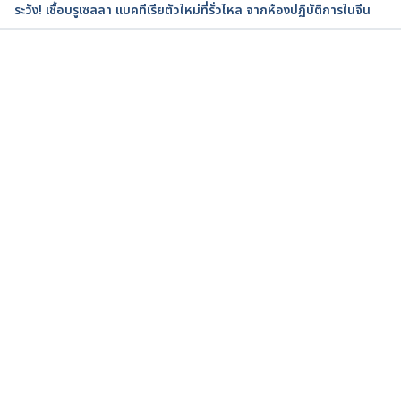
ระวัง! เชื้อบรูเซลลา แบคทีเรียตัวใหม่ที่รั่วไหล จากห้องปฏิบัติการในจีน
กำลังโหลด...