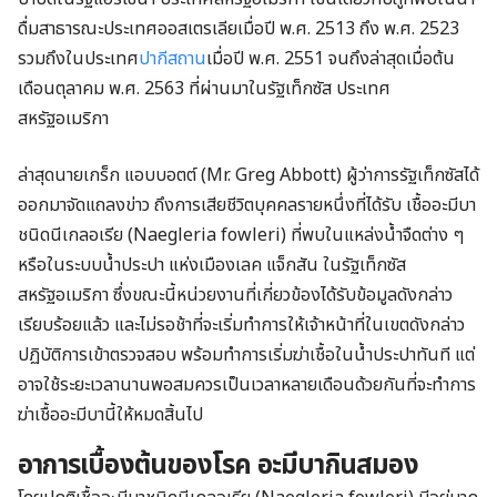
ดื่มสาธารณะประเทศออสเตรเลียเมื่อปี พ.ศ. 2513 ถึง พ.ศ. 2523
รวมถึงในประเทศ
ปากีสถาน
เมื่อปี พ.ศ. 2551 จนถึงล่าสุดเมื่อต้น
เดือนตุลาคม พ.ศ. 2563 ที่ผ่านมาในรัฐเท็กซัส ประเทศ
สหรัฐอเมริกา
ล่าสุดนายเกร็ก แอบบอตต์ (Mr. Greg Abbott) ผู้ว่าการรัฐเท็กซัสได้
ออกมาจัดแถลงข่าว ถึงการเสียชีวิตบุคคลรายหนึ่งที่ได้รับ เชื้ออะมีบา
ชนิดนีเกลอเรีย (Naegleria fowleri) ที่พบในแหล่งน้ำจืดต่าง ๆ
หรือในระบบน้ำประปา แห่งเมืองเลค แจ็กสัน ในรัฐเท็กซัส
สหรัฐอเมริกา ซึ่งขณะนี้หน่วยงานที่เกี่ยวข้องได้รับข้อมูลดังกล่าว
เรียบร้อยแล้ว และไม่รอช้าที่จะเริ่มทำการให้เจ้าหน้าที่ในเขตดังกล่าว
ปฏิบัติการเข้าตรวจสอบ พร้อมทำการเริ่มฆ่าเชื้อในน้ำประปาทันที แต่
อาจใช้ระยะเวลานานพอสมควรเป็นเวลาหลายเดือนด้วยกันที่จะทำการ
ฆ่าเชื้ออะมีบานี้ให้หมดสิ้นไป
อาการเบื้องต้นของโรค อะมีบากินสมอง