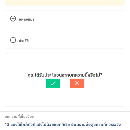
แหล่งที่มา
Brain-eating microbe: US city warned over water 
supply https://www.bbc.com/news/world-us-
ประวัติ
canada-54313110 Accessed October 01, 2020
เวอร์ชันปัจจุบัน
Disinfecting the Texas water supply from a brain-
eating amoeba could take months, officials say 
07/10/2020
https://edition.cnn.com/2020/09/30/us/brain-
เขียนโดย 
ปัญญพัฒน์ เอี่ยมสิน
คุณได้รับประโยชน์จากบทความนี้หรือไม่?
eating-amoeba-texas-water-supply-
ตรวจสอบความถูกต้องของข้อมูลโดย
ทีม Hello คุณหมอ
trnd/index.html Accessed October 01, 2020
อัปเดตโดย: 
Pattarapong Khuaphu
6-year-old boy’s death led to investigation that 
found brain-eating amoeba in Texas city’s water 
supply https://www.cbsnews.com/news/brain-
บทความที่เกี่ยวข้อง
eating-amoeba-texas-water-supply-boy-death-
13 ของใช้ใกล้ตัวที่แฝงไปด้วยแบคทีเรีย อันตรายต่อสุขภาพที่ควรระวัง
investigation/ Accessed October 01, 2020