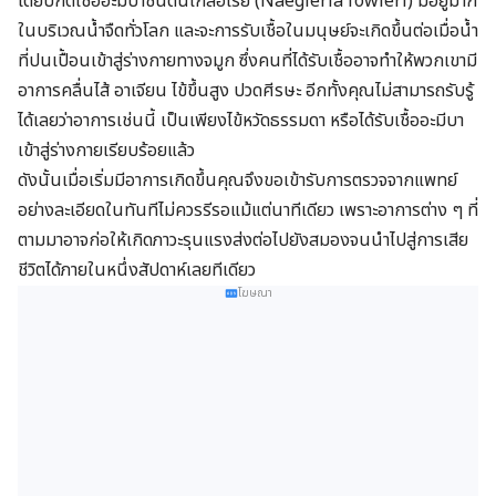
โดยปกติเชื้ออะมีบาชนิดนีเกลอเรีย (Naegleria fowleri) มีอยู่มาก
ในบริเวณน้ำจืดทั่วโลก และจะการรับเชื้อในมนุษย์จะเกิดขึ้นต่อเมื่อน้ำ
ที่ปนเปื้อนเข้าสู่ร่างกายทางจมูก ซึ่งคนที่ได้รับเชื้ออาจทำให้พวกเขามี
อาการคลื่นไส้ อาเจียน ไข้ขึ้นสูง ปวดศีรษะ อีกทั้งคุณไม่สามารถรับรู้
ได้เลยว่าอาการเช่นนี้ เป็นเพียงไข้หวัดธรรมดา หรือได้รับเชื้ออะมีบา
เข้าสู่ร่างกายเรียบร้อยแล้ว
ดังนั้นเมื่อเริ่มมีอาการเกิดขึ้นคุณจึงขอเข้ารับการตรวจจากแพทย์
อย่างละเอียดในทันทีไม่ควรรีรอแม้แต่นาทีเดียว เพราะอาการต่าง ๆ ที่
ตามมาอาจก่อให้เกิดภาวะรุนแรงส่งต่อไปยังสมองจนนำไปสู่การเสีย
ชีวิตได้ภายในหนึ่งสัปดาห์เลยทีเดียว
โฆษณา