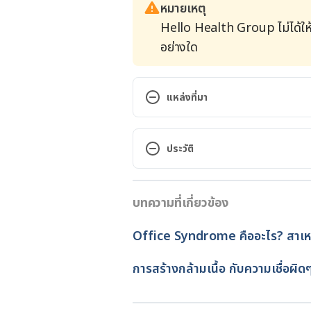
หมายเหตุ
Hello Health Group ไม่ได้ให
อย่างใด
แหล่งที่มา
How to control Muscles weaknes
ประวัติ
http://www.calmclinic.com/
December 10, 2016.
เวอร์ชันปัจจุบัน
บทความที่เกี่ยวข้อง
11/05/2020
Muscle Weakness 
http://www
Assessed December 10, 2016.
เขียนโดย 
พิมพร เส็นติระ
Office Syndrome คืออะไร? สาเหต
ตรวจสอบความถูกต้องของข้อมูล
อัปเดตโดย: 
Sukollaban Kham
การสร้างกล้ามเนื้อ กับความเชื่อผิ