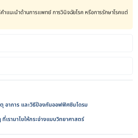
้คำแนะนำด้านการแพทย์ การวินิจฉัยโรค หรือการรักษาโรคแต่
s from anxiety.
anxiety/symptoms/muscle-
weakness
. 
Assessed 
.healthline.com/symptom/muscle-weakness
. 
ุ อาการ และวิธีป้องกันออฟฟิศซินโดรม
โดย
ทีม Hello คุณหมอ
fan
ดๆ ที่เรามาไขให้กระจ่างแบบวิทยาศาสตร์