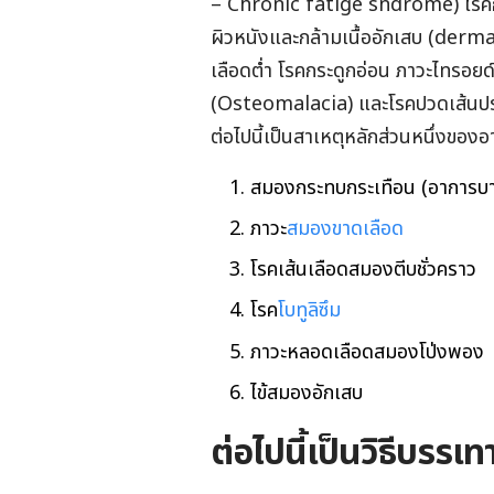
– Chronic fatige sndrome) โรคกล
ผิวหนังและกล้ามเนื้ออักเสบ (derma
เลือดต่ำ โรคกระดูกอ่อน ภาวะไทรอย
(Osteomalacia) และโรคปวดเส้นปร
ต่อไปนี้เป็นสาเหตุหลักส่วนหนึ่งของอ
สมองกระทบกระเทือน (อาการบาด
ภาวะ
สมองขาดเลือด
โรคเส้นเลือดสมองตีบชั่วคราว
โรค
โบทูลิซึม
ภาวะหลอดเลือดสมองโป่งพอง
ไข้สมองอักเสบ
ต่อไปนี้เป็นวิธีบรรเ