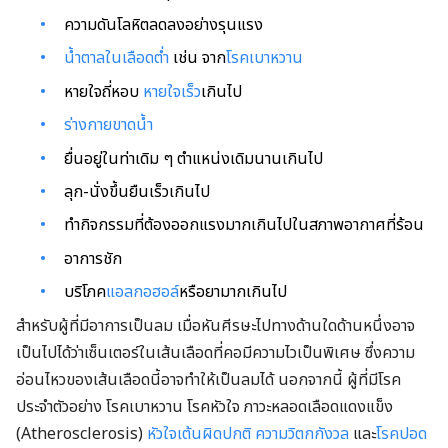
ความดันโลหิตลดลงอย่างรุนแรง
น้ำตาลในเลือดต่ำ
เช่น จาก
โรคเบาหวาน
หายใจถี่หอบ
หายใจเร็ว
เกินไป
ร่างกายขาดน้ำ
ยื่นอยู่ในท่าเดิม ๆ ตำแหน่งเดิมนานเกินไป
ลุก-นั่งขึ้นยืนเร็วเกินไป
ทำกิจกรรมที่ต้องออกแรงมากเกินไปในสภาพอากาศที่ร้อน
อาการชัก
บริโภค
แอลกอฮอล์
หรือยามากเกินไป
สำหรับผู้ที่มีอาการเป็นลม เมื่อหันศีรษะไปทางด้านใดด้านหนึ่งอาจ
เป็นไปได้ว่าเซ็นเตอร์ในเส้นเลือดที่คอมีความไวเป็นพิเศษ ซึ่งความ
อ่อนไหวของเส้นเลือดนี้อาจทำให้เป็นลมได้ นอกจากนี้ ผู้ที่มีโรค
ประจำตัวอย่าง โรคเบาหวาน โรคหัวใจ ภาวะหลอดเลือดแดงแข็ง
(Atherosclerosis)
หัวใจเต้นผิดปกติ
ความวิตกกังวล
และ
โรคปอด