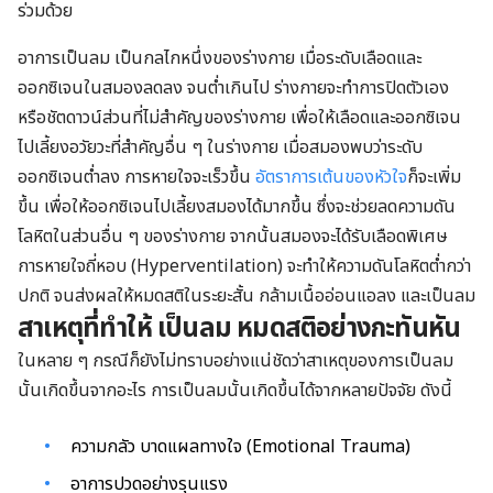
ร่วมด้วย
อาการเป็นลม เป็นกลไกหนึ่งของร่างกาย เมื่อระดับเลือดและ
ออกซิเจนในสมองลดลง จนต่ำเกินไป ร่างกายจะทำการปิดตัวเอง
หรือชัตดาวน์ส่วนที่ไม่สำคัญของร่างกาย เพื่อให้เลือดและออกซิเจน
ไปเลี้ยงอวัยวะที่สำคัญอื่น ๆ ในร่างกาย เมื่อสมองพบว่าระดับ
ออกซิเจนต่ำลง การหายใจจะเร็วขึ้น
อัตราการเต้นของหัวใจ
ก็จะเพิ่ม
ขึ้น เพื่อให้ออกซิเจนไปเลี้ยงสมองได้มากขึ้น ซึ่งจะช่วยลดความดัน
โลหิตในส่วนอื่น ๆ ของร่างกาย จากนั้นสมองจะได้รับเลือดพิเศษ
การหายใจถี่หอบ (Hyperventilation) จะทำให้ความดันโลหิตต่ำกว่า
ปกติ จนส่งผลให้หมดสติในระยะสั้น กล้ามเนื้ออ่อนแอลง และเป็นลม
สาเหตุที่ทำให้ เป็นลม หมดสติอย่างกะทันหัน
ในหลาย ๆ กรณีก็ยังไม่ทราบอย่างแน่ชัดว่าสาเหตุของการเป็นลม
นั้นเกิดขึ้นจากอะไร การเป็นลมนั้นเกิดขึ้นได้จากหลายปัจจัย ดังนี้
ความกลัว บาดแผลทางใจ (Emotional Trauma)
อาการปวดอย่างรุนแรง