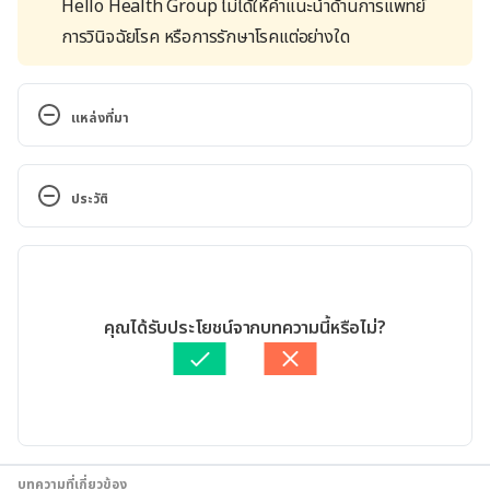
Hello Health Group ไม่ได้ให้คำแนะนำด้านการแพทย์
การวินิจฉัยโรค หรือการรักษาโรคแต่อย่างใด
แหล่งที่มา
What Causes Fainting?. 
https://www.healthline.com/health/fainting.Access
ประวัติ
ed  March 3, 2021
เวอร์ชันปัจจุบัน
What is fainting, and what causes 
it?.https://www.medicalnewstoday.com/articles/18
18/04/2024
2524. Accessed March 3, 2021
เขียนโดย 
ชลธิชา จันทร์วิบูลย์
คุณได้รับประโยชน์จากบทความนี้หรือไม่?
ตรวจสอบความถูกต้องของข้อมูลโดย
ทีม Hello คุณหมอ
Understanding Fainting — the 
อัปเดตโดย: 
พลอย วงษ์วิไล
Basics.https://www.webmd.com/brain/understandi
ng-fainting-basics#1. Accessed March 3, 2021
Fainting. 
บทความที่เกี่ยวข้อง