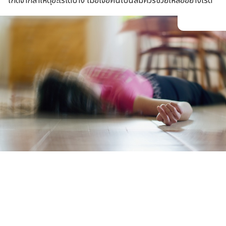
เกิดจากสาเหตุอะไรได้บ้าง เมื่อเจอคนเป็นลมควรช่วยเหลืออย่างไรดี