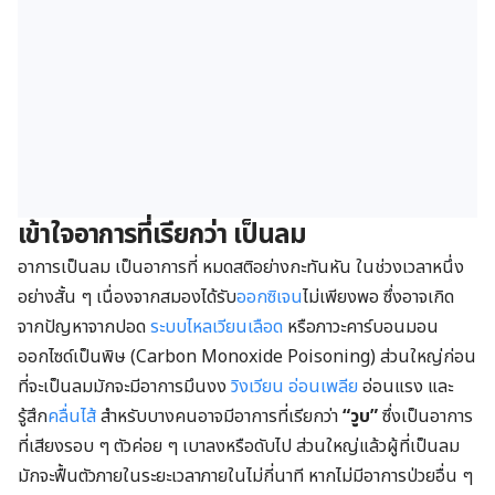
เข้าใจอาการที่เรียกว่า เป็นลม
อาการเป็นลม เป็นอาการที่ หมดสติอย่างกะทันหัน ในช่วงเวลาหนึ่ง
อย่างสั้น ๆ เนื่องจากสมองได้รับ
ออกซิเจน
ไม่เพียงพอ ซึ่งอาจเกิด
จากปัญหาจากปอด
ระบบไหลเวียนเลือด
หรือภาวะคาร์บอนมอน
ออกไซด์เป็นพิษ (Carbon Monoxide Poisoning) ส่วนใหญ่ก่อน
ที่จะเป็นลมมักจะมีอาการมึนงง
วิงเวียน
อ่อนเพลีย
อ่อนแรง และ
รู้สึก
คลื่นไส้
สำหรับบางคนอาจมีอาการที่เรียกว่า
“วูบ”
ซึ่งเป็นอาการ
ที่เสียงรอบ ๆ ตัวค่อย ๆ เบาลงหรือดับไป ส่วนใหญ่แล้วผู้ที่เป็นลม
มักจะฟื้นตัวภายในระยะเวลาภายในไม่กี่นาที หากไม่มีอาการป่วยอื่น ๆ