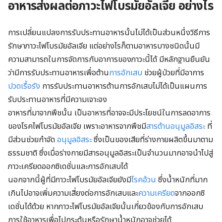
อาหารส่งผลต่อภาวะไฟโบรมัยอัลเจีย อย่างไร
การเปลี่ยนแปลงการรับประทานอาหารนั้นไม่ได้เป็นส่วนหนึ่งวิธีการ
รักษาภาวะไฟโบรมัยอัลเจีย แต่อย่างไรก็ตามอาหารบางชนิดนั้นมี
ความสามารถในการจัดการกับอาการของภาวะนี้ได้ มีหลักฐานยืนยัน
ว่ามีการรับประทานอาหารเพื่อต้าน
การอักเสบ
ช่วยผู้ป่วยที่มีอาการ
ปวดเรื้อรัง
การรับประทานอาหารต้านการอักเสบไม่ได้เป็นแผนการ
รับประทานอาหารที่มีความเจาะจง
อาหารที่มาจากพืชนั้น เป็นอาหารที่อาจจะมีประโยชน์ในการลดอาการ
ของโรคไฟโบรมัยอัลเจีย เพราะอาหารจากพืชมี
สารต้านอนุมูลอิสระ
ที่
มีส่วนช่วยกำจัด
อนุมูลอิสระ
ซึ่งเป็นของเสียที่ร่างกายผลิตขึ้นมาตาม
ธรรมชาติ ซึ่งเมื่อร่างกายมีสารอนุมูลอิสระเป็นจำนวนมากอาจนำไปสู่
ภาวะเครียดออกซิเดชั่นและการอักเสบได้
นอกจากนี้ผู้ที่มีภาวะไฟโบรมัยอัลเจียยังมี
โรคอ้วน
ซึ่งน้ำหนักที่มาก
เกินไปอาจเพิ่มความเสี่ยงต่อการอักเสบและ
ความเครียด
จากออกซิ
เดชั่นได้ด้วย หากภาวะไฟโบรมัยอัลเจียนั้นเกี่ยวข้องกับการอักเสบ
การใช้อาหารเพื่อไปกระตุ้นหรือรักษาน้ำหนักอาจช่วยได้