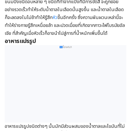
ขนมปังชนิดอบหลาย ๆ ชนิดที่ทำจากแป้งที่มีการขัดสี จะถูกย่อย
อย่างรวดเร็วทำให้ระดับน้ำตาลในเลือดนั้นสูงขึ้น และน้ำตาลในเลือด
ก็จะลดลงในไม่ช้าทำให้รู้สึก
หิว
ขึ้นอีกครั้ง ซึ่งความผันผวนเหล่านี้จะ
ทำให้ร่างกายรู้สึกเหนื่อยล้า และปวดเมื่อยที่เกิดจากภาวะไฟโบรมัยอัล
เจีย ที่สำคัญเมื่อหิวเร็วก็อาจนำไปสู่การที่น้ำหนักเพิ่มขึ้นได้
อาหารแปรรูป
โฆษณา
อาหารแปรรูปชนิดต่างๆ นั้นมักมีส่วนผสมของน้ำตาลและไขมันที่ไม่