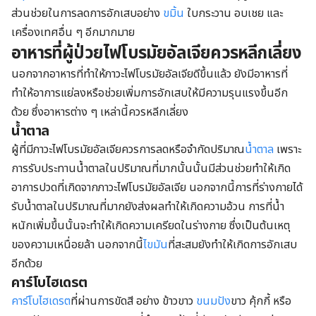
ส่วนช่วยในการลดการอักเสบอย่าง
ขมิ้น
ใบกระวาน อบเชย และ
เครื่องเทศอื่น ๆ อีกมากมาย
อาหารที่ผู้ป่วยไฟโบรมัยอัลเจียควรหลีกเลี่ยง
นอกจากอาหารที่ทำให้ภาวะไฟโบรมัยอัลเจียดีขึ้นแล้ว ยังมีอาหารที่
ทำให้อาการแย่ลงหรือช่วยเพิ่มการอักเสบให้มีความรุนแรงขึ้นอีก
ด้วย ซึ่งอาหารต่าง ๆ เหล่านี้ควรหลีกเลี่ยง
น้ำตาล
ผู้ที่มีภาวะไฟโบรมัยอัลเจียควรการลดหรือจำกัดปริมาณ
น้ำตาล
เพราะ
การรับประทานน้ำตาลในปริมาณที่มากนั้นนั้นมีส่วนช่วยทำให้เกิด
อาการปวดที่เกิดจากภาวะไฟโบรมัยอัลเจีย นอกจากนี้การที่ร่างกายได้
รับน้ำตาลในปริมาณที่มากยังส่งผลทำให้เกิดความอ้วน การที่น้ำ
หนักเพิ่มขึ้นนั้นจะทำให้เกิดความเครียดในร่างกาย ซึ่งเป็นต้นเหตุ
ของความเหนื่อยล้า นอกจากนี้
ไขมัน
ที่สะสมยังทำให้เกิดการอักเสบ
อีกด้วย
คาร์โบไฮเดรต
คาร์โบไฮเดรต
ที่ผ่านการขัดสี อย่าง ข้าวขาว
ขนมปัง
ขาว คุ้กกี้ หรือ