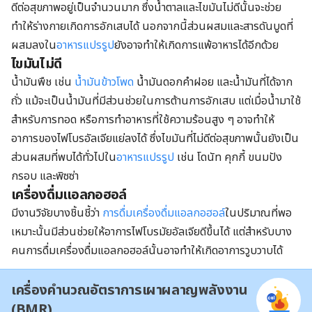
ดีต่อสุขภาพอยู่เป็นจำนวนมาก ซึ่งน้ำตาลและไขมันไม่ดีนั้นจะช่วย
ทำให้ร่างกายเกิดการอักเสบได้ นอกจากนี้ส่วนผสมและสารดันบูดที่
ผสมลงใน
อาหารแปรรูป
ยังอาจทำให้เกิดการแพ้อาหารได้อีกด้วย
ไขมันไม่ดี
น้ำมันพืช เช่น
น้ำมันข้าวโพด
น้ำมันดอกคำฝอย และน้ำมันที่ได้จาก
ถั่ว แม้จะเป็นน้ำมันที่มีส่วนช่วยในการต้านการอักเสบ แต่เมื่อน้ำมาใช้
สำหรับการทอด หรือการทำอาหารที่ใช้ความร้อนสูง ๆ อาจทำให้
อาการของไฟโบรอัลเจียแย่ลงได้ ซึ่งไขมันที่ไม่ดีต่อสุขภาพนั้นยังเป็น
ส่วนผสมที่พบได้ทั่วไปใน
อาหารแปรรูป
เช่น โดนัท คุกกี้ ขนมปัง
กรอบ และพิซซ่า
เครื่องดื่มแอลกอฮอล์
มีงานวิจัยบางชิ้นชี้ว่า
การดื่มเครื่องดื่มแอลกอฮอล์
ในปริมาณที่พอ
เหมาะนั้นมีส่วนช่วยให้อาการไฟโบรมัยอัลเจียดีขึ้นได้ แต่สำหรับบาง
คนการดื่มเครื่องดื่มแอลกอฮอล์นั้นอาจทำให้เกิดอาการวูบวาบได้
เครื่องคำนวณอัตราการเผาผลาญพลังงาน
(BMR)