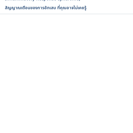
health.com/types/fibromyalgia/foods-avoid-
สัญญาณเตือนของการอักเสบ ที่คุณอาจไม่เคยรู้
fibromyalgia
กำลังโหลด...