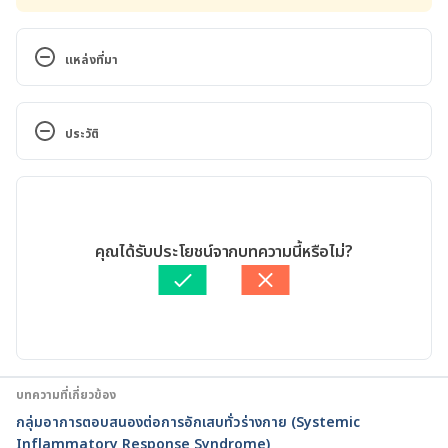
แหล่งที่มา
Source
ประวัติ
Fibromyalgia Diet: Eating to Ease Symptoms
เวอร์ชันปัจจุบัน
https://www.healthline.com/health/fibromyalgia-
diet-to-ease-symptoms
16/06/2020
เขียนโดย 
ชลธิชา จันทร์วิบูลย์
คุณได้รับประโยชน์จากบทความนี้หรือไม่?
Foods to eat and avoid with fibromyalgia
ตรวจสอบความถูกต้องของข้อมูลโดย
ทีม Hello คุณหมอ
อัปเดตโดย: 
Pattarapong Khuaphu
https://www.medicalnewstoday.com/articles/31538
6
Foods to Avoid with Fibromyalgia
บทความที่เกี่ยวข้อง
กลุ่มอาการตอบสนองต่อการอักเสบทั่วร่างกาย (Systemic
https://www.arthritis-
Inflammatory Response Syndrome)