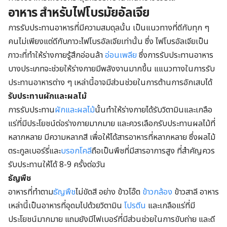
อาหาร สำหรับไฟโบรมัยอัลเจีย
การรับประทานอาหารที่มีความสมดุลนั้น เป็นแนวทางที่ดีกับทุก ๆ
คนไม่เพียงแต่ดีกับภาวะไฟโบรอัลเจียเท่านั้น ซึ่ง ไฟโบรอัลเจียเป็น
ภาวะที่ทำให้ร่างกายรู้สึกอ่อนล้า
อ่อนเพลีย
ซึ่งการรับประทานอาหาร
บางประเภทจะช่วยให้ร่างกายมีพลังงานมากขึ้น แแนวทางในการรับ
ประทานอาหารต่าง ๆ เหล่านี้อาจมีส่วนช่วยในการต้านการอักเสบได้
รับประทานผักและผลไม้
การรับประทาน
ผักและผลไม้
นั้นทำให้ร่างกายได้รับวิตามินและเกลือ
แร่ที่มีประโยชน์ต่อร่างกายมากมาย และควรเลือกรับประทานผลไม้ที่
หลากหลาย มีความหลากสี เพื่อให้ได้สารอาหารที่หลากหลาย ซึ่งผลไม้
ตระกูลเบอร์รี่และ
บรอกโคลี
ถือเป็นพืชที่มีสารอาการสูง ที่สำคัญควร
รับประทานให้ได้ 8-9 ครั้งต่อวัน
ธัญพืช
อาหารที่ทำตาม
ธัญพืช
ไม่ขัดสี อย่าง ข้าวโอ๊ต
ข้าวกล้อง
ข้าวสาลี อาหาร
เหล่านี้เป็นอาหารที่อุดมไปด้วยวิตามิน
โปรตีน
และเกลือแร่ที่มี
ประโยชน์มากมาย แถมยังมีไฟเบอร์ที่มีส่วนช่วยในการขับถ่าย และดี