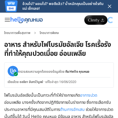
อ้วนไป? ผอมไป? พอดีแล้ว? น้ำหนักคุณเป็นอย่างไรกัน
แน่ เช็กเลย!
โภชนาการเพื่อสุขภาพ
โภชนาการพิเศษ
อาหาร สำหรับไฟโบรมัยอัลเจีย โรคเรื้อรัง
ที่ทำให้คุณปวดเมื่อย อ่อนเพลีย
ตรวจสอบความถูกต้องของข้อมูลโดย
ทีม Hello คุณหมอ
เขียนโดย
ชลธิชา จันทร์วิบูลย์
·
แก้ไขล่าสุด 16/06/2020
ไฟโบรมันอัลเจียนั้นเป็นภาวะที่ทำให้ร่างกายเกิด
อาการปวด
อ่อนเพลีย บางครั้งเกิดจากปฏิกิริยาภายในร่างกาย ซึ่งการเลือกรับ
ประทานอาหารที่มีคุณสมบัติในการ
ต้านการอักเสบ
ช่วยให้อาการปวด
นั้นดีขึ้นได้ วันนี้ Hello คุณหมอ มีข้อมูล อาหาร สำหรับไฟโบรมัยอัล