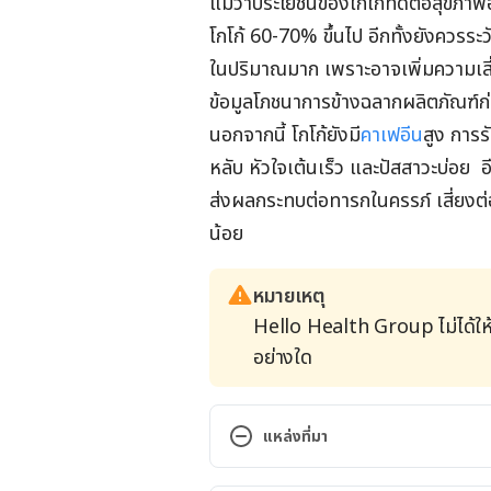
แม้ว่าประโยชน์ของโกโก้ที่ดีต่อสุขภ
โกโก้ 60-70% ขึ้นไป อีกทั้งยังควรร
ในปริมาณมาก เพราะอาจเพิ่มความเสี
ข้อมูลโภชนาการข้างฉลากผลิตภัณฑ์ก่
นอกจากนี้ โกโก้ยังมี
คาเฟอีน
สูง การ
หลับ หัวใจเต้นเร็ว และปัสสาวะบ่อย อ
ส่งผลกระทบต่อทารกในครรภ์ เสี่ยง
น้อย
หมายเหตุ
Hello Health Group ไม่ได้ให
อย่างใด
แหล่งที่มา
Cocoa – Uses, Side Effects, and M